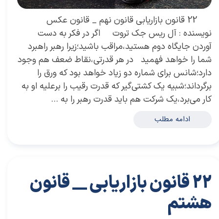
22 قانون بازاریابی قانون نهم _ قانون عکس
نویسنده : آل ریس جک تروت اگر در فکر به دست
آوردن جایگاه دوم هستید،مراقب باشید؛زیرا رهبر راهبرد
شما را خواهد فهمید در هر قدرتی،نقاط ضعف هم وجود
دارد؛شانس برای شماره دو زیاد خواهد بود که ورق را
برگرداند؛شبیه یک کشتی‌گیر که قدرت رقیب را برعلیه او به
کار می‌برد،یک شرکت هم باید قدرت رهبر را به …
ادامه مطلب
22 قانون بازاریابی __ قانون
هشتم
۲۶ مهر ۰۲
مقالات
،
مقالات بازاریابی
توسعه فردی
،
کتاب های توسعه فردی
،
خلاصه کتاب توسعه فردی
،
دکتر سعید سعیدی پور
،
سعید سعیدی پور
،
دکتر سعیدی پور
،
سعیدی