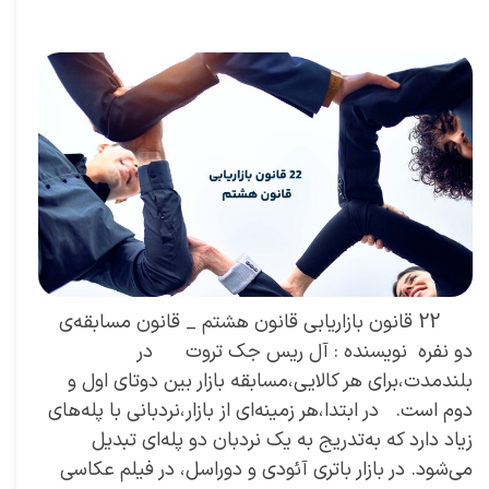
پور
،
حلاصه کتاب کسب و کار
،
کسب و کار
،
خلاصه کتاب کسب و کار
،
بازاریابی
،
قوانین بازاریابی
،
اشتباهات
،
نزدیک بینی بازاریابی
،
بازاریابی واقعی چیست
،
بازاریابی واقعی
،
توسعه
،
بازارکار
،
بازارکار معماری
،
رهبری تغییر در زمانی که کسب و کار خوب است
،
توسعه محصول
،
13 اشتباه مدیران
،
اشتباه مدیران
،
اشتباه اول مدیران
،
کتاب نزدیک بینی بازاریابی
،
بازار
،
خلاصه کتاب
نزدیک بینی بازاریابی
،
کسب
22 قانون بازاریابی قانون هشتم _ قانون مسابقه‌ی
دو نفره نویسنده : آل ریس جک تروت در
بلندمدت،برای هر کالایی،مسابقه بازار بین دوتای اول و
دوم است. در ابتدا،هر زمینه‌ای از بازار،نردبانی با پله‌های
زیاد دارد که به‌تدریج به یک نردبان دو پله‌ای تبدیل
می‌شود. در بازار باتری آئودی و دوراسل، در فیلم عکاسی