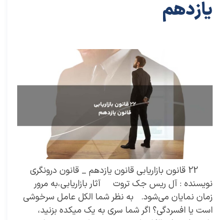
یازدهم
۲۷ مهر ۰۲
مقالات
،
مقالات بازاریابی
توسعه فردی
،
کتاب های توسعه فردی
،
خلاصه کتاب توسعه فردی
،
دکتر سعید سعیدی پور
،
سعید سعیدی پور
،
دکتر سعیدی پور
،
سعیدی
پور
،
حلاصه کتاب کسب و کار
،
کسب و کار
،
خلاصه کتاب کسب و کار
،
بازاریابی
،
قوانین بازاریابی
،
اشتباهات
،
نزدیک بینی بازاریابی
،
بازاریابی واقعی چیست
،
بازاریابی واقعی
،
توسعه
،
بازارکار
،
بازارکار معماری
،
رهبری تغییر در زمانی که کسب و کار خوب است
،
توسعه محصول
،
13 اشتباه مدیران
،
اشتباه مدیران
،
اشتباه اول مدیران
،
کتاب نزدیک بینی بازاریابی
،
بازار
،
خلاصه کتاب
نزدیک بینی بازاریابی
،
کسب
22 قانون بازاریابی قانون یازدهم _ قانون درونگری
نویسنده : آل ریس جک تروت آثار بازاریابی،به مرور
زمان نمایان می‌شود. به نظر شما الکل عامل سرخوشی
است یا افسردگی؟ اگر شما سری به یک میکده بزنید،