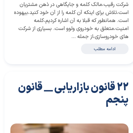
شرکت رقیب،مالک کلمه و جایگاهی در ذهن مشتریان
است،تلاش برای اینکه آن کلمه را از آن خود کنید،بیهوده
است. همانطور که قبلا به آن اشاره کردیم،کلمه
امنیت،متعلق به خودروی ولوو است. بسیاری از شرکت
های خودروسازی،از جمله …
ادامه مطلب
22 قانون بازاریابی __ قانون
پنجم
۲۴ مهر ۰۲
مقالات
،
مقالات بازاریابی
توسعه فردی
،
کتاب های توسعه فردی
،
خلاصه کتاب توسعه فردی
،
دکتر سعید سعیدی پور
،
سعید سعیدی پور
،
دکتر سعیدی پور
،
سعیدی
پور
،
حلاصه کتاب کسب و کار
،
کسب و کار
،
خلاصه کتاب کسب و کار
،
بازاریابی
،
قوانین بازاریابی
،
اشتباهات
،
نزدیک بینی بازاریابی
،
بازاریابی واقعی چیست
،
بازاریابی واقعی
،
توسعه
،
بازارکار
،
بازارکار معماری
،
رهبری تغییر در زمانی که کسب و کار خوب است
،
توسعه محصول
،
13 اشتباه مدیران
،
اشتباه مدیران
،
اشتباه اول مدیران
،
کتاب نزدیک بینی بازاریابی
،
بازار
،
خلاصه کتاب
نزدیک بینی بازاریابی
،
کسب