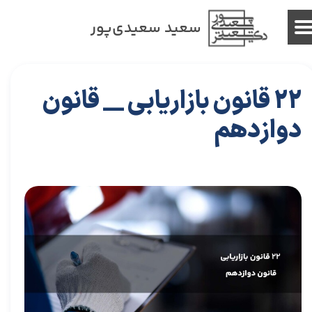
سعید سعیدی‌پور
22 قانون بازاریابی __ قانون
دوازدهم
۲۷ مهر ۰۲
مقالات
،
مقالات بازاریابی
توسعه فردی
،
کتاب های توسعه فردی
،
خلاصه کتاب توسعه فردی
،
دکتر سعید سعیدی پور
،
سعید سعیدی پور
،
دکتر سعیدی پور
،
سعیدی
پور
،
حلاصه کتاب کسب و کار
،
کسب و کار
،
خلاصه کتاب کسب و کار
،
بازاریابی
،
قوانین بازاریابی
،
اشتباهات
،
نزدیک بینی بازاریابی
،
بازاریابی واقعی چیست
،
بازاریابی واقعی
،
توسعه
،
بازارکار
،
بازارکار معماری
،
رهبری تغییر در زمانی که کسب و کار خوب است
،
توسعه محصول
،
13 اشتباه مدیران
،
اشتباه مدیران
،
اشتباه اول مدیران
،
کتاب نزدیک بینی بازاریابی
،
بازار
،
خلاصه کتاب
نزدیک بینی بازاریابی
،
کسب