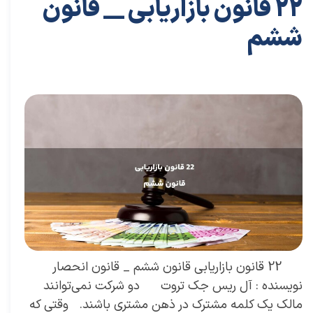
22 قانون بازاریابی __ قانون
ششم
۲۵ مهر ۰۲
مقالات
،
مقالات بازاریابی
توسعه فردی
،
کتاب های توسعه فردی
،
خلاصه کتاب توسعه فردی
،
دکتر سعید سعیدی پور
،
سعید سعیدی پور
،
دکتر سعیدی پور
،
سعیدی
پور
،
حلاصه کتاب کسب و کار
،
کسب و کار
،
خلاصه کتاب کسب و کار
،
بازاریابی
،
قوانین بازاریابی
،
اشتباهات
،
نزدیک بینی بازاریابی
،
بازاریابی واقعی چیست
،
بازاریابی واقعی
،
توسعه
،
بازارکار
،
بازارکار معماری
،
رهبری تغییر در زمانی که کسب و کار خوب است
،
توسعه محصول
،
13 اشتباه مدیران
،
اشتباه مدیران
،
اشتباه اول مدیران
،
کتاب نزدیک بینی بازاریابی
،
بازار
،
خلاصه کتاب
نزدیک بینی بازاریابی
،
کسب
22 قانون بازاریابی قانون ششم _ قانون انحصار
نویسنده : آل ریس جک تروت دو شرکت نمی‌توانند
مالک یک کلمه مشترک در ذهن مشتری باشند. وقتی که