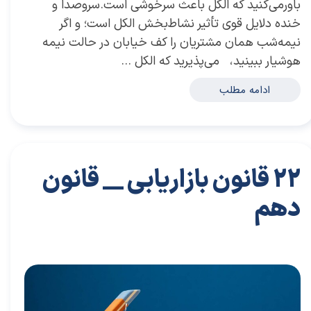
باورمی‌کنید که الکل باعث سرخوشی است.سروصدا و
خنده دلایل قوی تأثیر نشاط‌بخش الکل است؛ و اگر
نیمه‌شب همان مشتریان را کف خیابان در حالت نیمه
هوشیار ببینید، می‌پذیرید که الکل …
ادامه مطلب
22 قانون بازاریابی __ قانون
دهم
۲۷ مهر ۰۲
مقالات
،
مقالات بازاریابی
توسعه فردی
،
کتاب های توسعه فردی
،
خلاصه کتاب توسعه فردی
،
دکتر سعید سعیدی پور
،
سعید سعیدی پور
،
دکتر سعیدی پور
،
سعیدی
پور
،
قوانین موفقیت
،
حلاصه کتاب کسب و کار
،
کسب و کار
،
خلاصه کتاب کسب و کار
،
بازاریابی
،
قوانین بازاریابی
،
اشتباهات
،
نزدیک بینی بازاریابی
،
بازاریابی واقعی چیست
،
بازاریابی واقعی
،
توسعه
،
بازارکار
،
بازارکار معماری
،
رهبری تغییر در زمانی که کسب و کار خوب است
،
توسعه محصول
،
13 اشتباه مدیران
،
اشتباه مدیران
،
اشتباه اول مدیران
،
کتاب نزدیک بینی بازاریابی
،
بازار
،
خلاصه کتاب نزدیک بینی بازاریابی
،
کسب