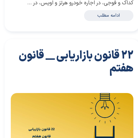
کداک و فوجی، در اجاره خودرو هرتز و اویس، در …
ادامه مطلب
22 قانون بازاریابی __ قانون
هفتم
۲۶ مهر ۰۲
مقالات
،
مقالات بازاریابی
توسعه فردی
،
کتاب های توسعه فردی
،
خلاصه کتاب توسعه فردی
،
دکتر سعید سعیدی پور
،
سعید سعیدی پور
،
دکتر سعیدی پور
،
سعیدی
پور
،
حلاصه کتاب کسب و کار
،
کسب و کار
،
خلاصه کتاب کسب و کار
،
بازاریابی
،
قوانین بازاریابی
،
اشتباهات
،
نزدیک بینی بازاریابی
،
بازاریابی واقعی چیست
،
بازاریابی واقعی
،
توسعه
،
بازارکار
،
بازارکار معماری
،
رهبری تغییر در زمانی که کسب و کار خوب است
،
توسعه محصول
،
13 اشتباه مدیران
،
اشتباه مدیران
،
اشتباه اول مدیران
،
کتاب نزدیک بینی بازاریابی
،
بازار
،
خلاصه کتاب
نزدیک بینی بازاریابی
،
کسب