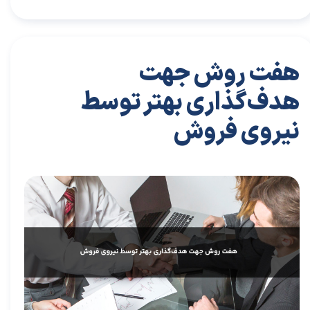
هفت روش جهت
هدف‏‌گذاری بهتر توسط
نیروی فروش
۲۱ دی ۰۳
مقالات
،
مقالات بازاریابی
مقاله
،
توسعه فردی
،
سعید سعیدی پور
،
موفقیت
،
رهبری
،
کسب و کار
،
بازاریابی
،
قوانین بازاریابی
،
بازارکار
،
بازارکار معماری
،
هاروارد
،
رهبری موفق