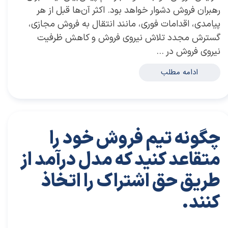
رهبران فروش دشوار خواهد بود. اکثر آن‌ها قبل از هر
پیامدی، اقدامات فوری، مانند انتقال به فروش مجازی،
گسترش مجدد تلاش نیروی فروش و کاهش ظرفیت
نیروی فروش در …
ادامه مطلب
چگونه تیم فروش خود را
متقاعد کنید که مدل درآمد از
طریق حق اشتراک را اتخاذ
کنند.
۰۸ دی ۰۳
مقالات
،
مقالات بازاریابی
مقاله
،
توسعه فردی
،
سعید سعیدی پور
،
موفقیت
،
رهبری
،
کسب و کار
،
بازاریابی
،
قوانین بازاریابی
،
بازاریابی واقعی
،
بازارکار
،
بازارکار
معماری
،
هاروارد
،
رهبری موفق