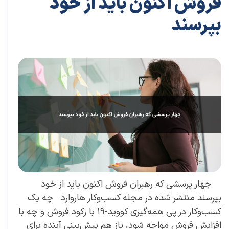
فروش اكنون باید از خود
بپرسند
۲۱ دی ۰۳
مقالات
،
مقالات بازاریابی
مقاله
،
توسعه فردی
،
سعید سعیدی پور
،
موفقیت
،
رهبری
،
کسب و کار
،
بازاریابی
،
قوانین بازاریابی
،
بازارکار
،
بازارکار معماری
،
هاروارد
،
رهبری موفق
چهار پرسشی که رهبران فروش اکنون باید از خود
بپرسند منتشر شده در مجله کسب‌و‌کار هاروارد چه یک
کسب‌وکار در پی همه‌گیری کووید-١٩ با رکود فروش و چه با
افزایش فروش مواجه شود، باز هم پیش‌بینی آینده برای