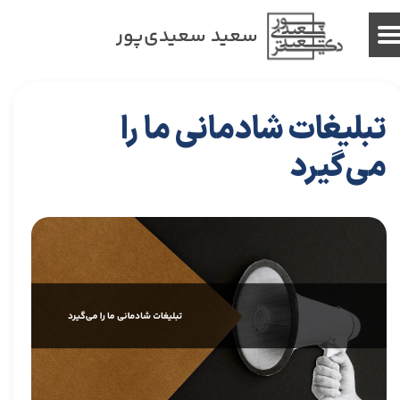
سعید سعیدی‌پور
تبلیغات شادمانی ما را‌
می‏‌گیرد
۲۱ دی ۰۳
مقالات
،
مقالات بازاریابی
مقاله
،
توسعه فردی
،
سعید سعیدی پور
،
موفقیت
،
رهبری
،
کسب و کار
،
بازاریابی
،
قوانین بازاریابی
،
بازارکار
،
هاروارد
،
رهبری موفق