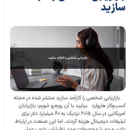
سازید
۲۸ آذر ۰۳
مقالات
،
مقالات بازاریابی
مقاله
،
توسعه فردی
،
سعید سعیدی پور
،
موفقیت
،
رهبری
،
کسب و کار
،
بازاریابی
،
قوانین بازاریابی
،
بازاریابی واقعی
،
بازارکار
،
بازارکار
معماری
،
هاروارد
،
رهبر موفق
بازاریابی شخصی را کارآمد سازید منتشر شده در مجله
کسب‌و‌کار هاروارد بیایید با آن روبه‌رو شویم؛ بازاریابان
آمریکایی در سال ۲۰۱۵ نزدیک به ۶۰ میلیارد دلار برای
تبلیغات دیجیتال هزینه کردند، اما این صنعت در ارتباط
دادن مردم با محصولات مورد نظرشان، خوب عمل‌