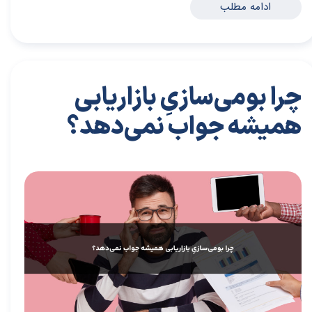
ادامه مطلب
چرا بومی‌‏سازیِ بازاریابی
همیشه جواب‌ نمی‌دهد؟
۲۸ آذر ۰۳
مقالات
،
مقالات بازاریابی
مقاله
،
توسعه فردی
،
سعید سعیدی پور
،
موفقیت
،
رهبری
،
کسب و کار
،
بازاریابی
،
قوانین بازاریابی
،
بازاریابی واقعی
،
بازارکار
،
بازارکار
معماری
،
رهبر موفق