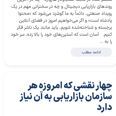
روندهای بازاریابی دیجیتال و چه در سخنرانی مهم در یک
رویداد صنعتی، دائماً به ما گوشزد می‌شود که «محتوا
پادشاه است» و اگر‌ می‌خواهیم امروز در فضای آنلاین
برجسته و شناخته‌شده شویم، باید مانند یک ناشر فکر
کنیم. آسان است كه آستین‌های خود را بالا زده، سر خود
را به …
ادامه مطلب
چهار نقشی که امروزه هر
سازمان بازاریابی به آن نیاز
دارد
۲۸ آذر ۰۳
مقالات
،
مقالات بازاریابی
مقاله
،
توسعه فردی
،
سعید سعیدی پور
،
موفقیت
،
رهبری
،
کسب و کار
،
بازاریابی
،
قوانین بازاریابی
،
بازاریابی واقعی
،
بازارکار
،
هاروارد
،