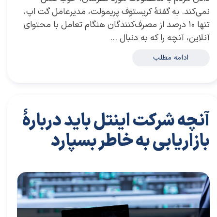
نمی‌کند. به گفتۀ کریستوف پریمولت، مدیرعامل گت اپ،
تنها ۱۰ درصد از مصرف‌کنندگان هنگام تعامل با محتوای
آنلاین، آنچه را که به دنبال …
ادامه مطلب
آنچه شركت اینتل باید دربارۀ
بازاریابی به خاطر بسپارد
۲۸ آذر ۰۳
مقالات
،
مقالات بازاریابی
مقاله
،
توسعه فردی
،
سعید سعیدی پور
،
موفقیت
،
رهبری
،
کسب و کار
،
بازاریابی
،
قوانین بازاریابی
،
بازاریابی واقعی
،
بازارکار
،
بازارکار
معماری
،
هاروارد
،
رهبری موفق