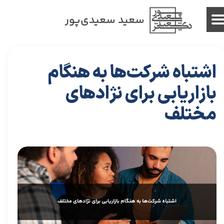
سعید سعیدی‌پور
اشتباه شرکت‏‌ها به هنگام
بازاریابی برای نژادهای
مختلف
۰۵ دی ۰۳
مقالات
،
مقالات بازاریابی
مقاله
،
توسعه فردی
،
سعید سعیدی پور
،
رهبری
،
کسب و کار
،
بازاریابی
،
قوانین بازاریابی
،
بازاریابی واقعی
،
معماری
،
بازارکار
،
هاروارد
،
رهبری موفق