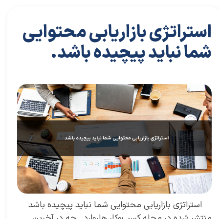
استراتژی بازاریابی محتوایی
شما نباید پیچیده باشد.
۲۸ آذر ۰۳
مقالات
،
مقالات بازاریابی
مقاله
،
توسعه فردی
،
سعید سعیدی پور
،
موفقیت
،
رهبری
،
کسب و کار
،
بازاریابی
،
قوانین بازاریابی
،
بازاریابی واقعی
،
بازارکار
،
بازارکار
معماری
،
هاروارد
،
رهبر موفق
استراتژی بازاریابی محتوایی شما نباید پیچیده باشد
منتشر شده در مجله کسب‌و‌کار هاروارد چه در آخرین