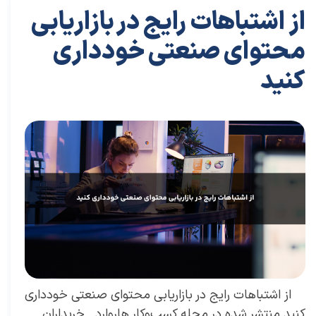
از اشتباهات رایج در بازاریابی
محتوای صنعتی خودداری
کنید
۰۵ دی ۰۳
مقالات
،
مقالات بازاریابی
مقاله
،
توسعه فردی
،
سعید سعیدی پور
،
موفقیت
،
رهبری
،
کسب و کار
،
بازاریابی
،
قوانین بازاریابی
،
معماری
،
بازارکار
،
رهبری موفق
از اشتباهات رایج در بازاریابی محتوای صنعتی خودداری
کنید منتشر شده در مجله کسب‌و‌کار هاروارد خریداران