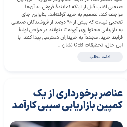
صنعتی اغلب قبل از اینکه نمایندۀ فروش به آن‌ها
مراجعه كند، تصمیم به خرید گرفته‌اند. بنابراین جای
تعجبی نیست که بیش از ٩٠ درصد از فروشندگان صنعتی
به بازاریابی محتوا روی آورده تا بتوانند در مراحل اولیۀ
فرایند خرید، مجدداً به خریداران دسترسی پیدا کنند. با
این حال، تحقیقات CEB نشان‌ …
ادامه مطلب
عناصر برخورداری از یك
كمپین بازاریابی سببی كارآمد
۰۵ دی ۰۳
مقالات
،
مقالات بازاریابی
مقاله
،
توسعه فردی
،
سعید سعیدی پور
،
کسب و کار
،
بازاریابی
،
قوانین بازاریابی
،
معماری
،
بازارکار
،
بازارکار معماری
،
هاروارد