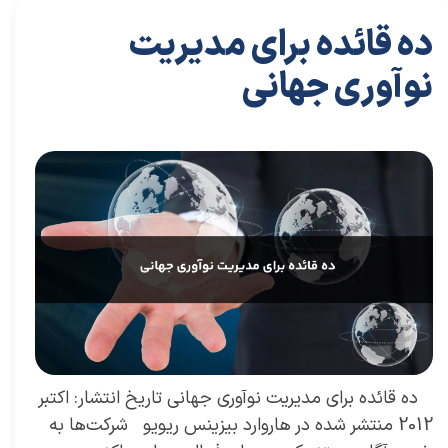
ده قائده برای مدیریت
نوآوری جهانی
۳۱ تیر ۰۴
مقالات
،
مقالات برای مدیران
مقاله
،
توسعه فردی
،
سعیدی پور
،
موفقیت
،
رهبری
،
کسب و کار
،
مدیریت
،
مدیران برتر
،
بازاریابی
،
قوانین بازاریابی
،
بازاریابی
واقعی چیست
،
بازاریابی واقعی
،
توسعه
،
بازارکار
،
بازارکار معماری
،
هاروارد
،
مدیران
،
رهبری موفق
​ ده قائده برای مدیریت نوآوری جهانی تاریخ انتشار: اکتبر
2012 منتشر شده در هاروارد بیزینس ریویو شرکت‌ها به