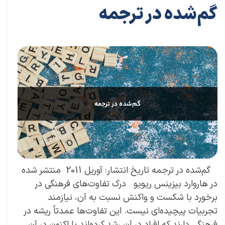
گم‌شده در ترجمه
۳۱ تیر ۰۴
مقالات
،
مقالات برای مدیران
مقاله
،
توسعه فردی
،
سعیدی پور
،
موفقیت
،
رهبری
،
کسب و کار
،
مدیریت
،
بازاریابی
،
قوانین بازاریابی
،
بازاریابی واقعی چیست
،
بازاریابی واقعی
،
توسعه
،
بازارکار
،
بازارکار معماری
،
هاروارد
،
مدیران
،
رهبری موفق
،
مدیر برتر
​ گم‌شده در ترجمه تاریخ انتشار: آوریل 2011 منتشر شده
در هاروارد بیزینس ریویو درک تفاوت‌های فرهنگی در
برخورد با شکست و واکنش نسبت به آن، نیازمند
تجربیات پیچیده‌ای نیست. این تفاوت‌ها عمدتاً ریشه در
فرهنگی دارند که افراد در آن رشد کرده‌اند یا اکنون در آن