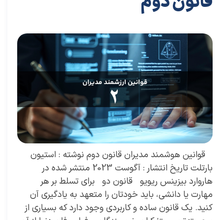
قانون دوم
۱۲ مرداد ۰۴
مقالات برای مدیران
،
مقالات کارافرینی
مقاله
،
توسعه فردی
،
سعیدی پور
،
موفقیت
،
رهبری
،
کسب و کار
،
مدیریت
،
مدیران برتر
،
بازاریابی
،
قوانین بازاریابی
،
بازاریابی واقعی چیست
،
بازاریابی واقعی
،
توسعه
،
بازارکار
،
بازارکار معماری
،
هاروارد
،
مدیران
،
رهبری موفق
،
قوانین مدیران
​ قوانین هوشمند مدیران قانون دوم نوشته : استیون
بارتلت تاریخ انتشار : آگوست 2023 منتشر شده در
هاروارد بیزینس ریویو قانون دو برای تسلط بر هر
مهارت یا دانشی، باید خودتان را متعهد به یادگیری آن
کنید. یک قانون ساده و کاربردی وجود دارد که بسیاری از