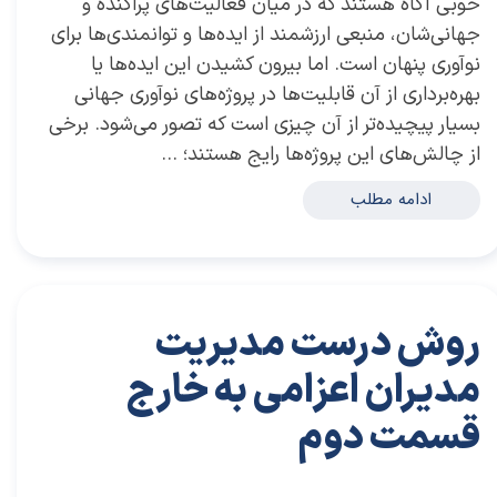
خوبی آگاه هستند که در میان فعالیت‌های پراکنده و
جهانی‌شان، منبعی ارزشمند از ایده‌ها و توانمندی‌ها برای
نوآوری پنهان است. اما بیرون کشیدن این ایده‌ها یا
بهره‌برداری از آن قابلیت‌ها در پروژه‌های نوآوری جهانی
بسیار پیچیده‌تر از آن چیزی است که تصور می‌شود. برخی
از چالش‌های این پروژه‌ها رایج هستند؛ …
ادامه مطلب
روش درست مدیریت
مدیران اعزامی به خارج
قسمت دوم
۳۱ تیر ۰۴
مقالات
،
مقالات برای مدیران
مقاله
،
سعیدی پور
،
موفقیت
،
رهبری
،
کسب و کار
،
مدیریت
،
مدیران برتر
،
بازاریابی
،
قوانین بازاریابی
،
بازاریابی واقعی چیست
،
بازاریابی واقعی
،
بازارکار
،
بازارکار معماری
،
هاروارد
،
مدیران
،
رهبری موفق