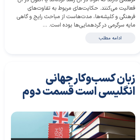
فعالیت می‌کنند. حکایت‌های مربوط به تفاوت‌های
فرهنگی و کلیشه‌ها، مدت‌هاست از مباحث رایج و گاهی
مایه سرگرمی در گردهمایی‌ها بوده است. …
ادامه مطلب
زبان کسب‌‌وکار جهانی
انگلیسی است قسمت دوم
۳۱ تیر ۰۴
مقالات
،
مقالات برای مدیران
مقاله
،
توسعه فردی
،
سعیدی پور
،
موفقیت
،
رهبری
،
کسب و کار
،
مدیریت
،
بازاریابی
،
قوانین بازاریابی
،
بازاریابی واقعی چیست
،
بازاریابی واقعی
،
توسعه
،
بازارکار
،
بازارکار معماری
،
مدیران
،
رهبری موفق
،
هاروراد
،
مدیر برتر