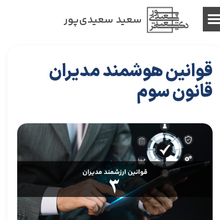
سعید سعیدی‌پور
قوانین هوشمند مدیران
قانون سوم
۱۲ مرداد ۰۴
مقالات
،
مقالات برای مدیران
مقاله
،
توسعه فردی
،
سعیدی پور
،
موفقیت
،
رهبری
،
کسب و کار
،
مدیریت
،
مدیران برتر
،
بازاریابی
،
قوانین بازاریابی
،
بازاریابی
واقعی چیست
،
بازاریابی واقعی
،
توسعه
،
بازارکار
،
بازارکار معماری
،
هاروارد
،
بازار
،
مدیران
،
رهبری موفق
،
قوانین مدیران