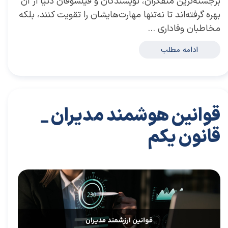
برجسته‌ترین متفکران، نویسندگان و فیلسوفان دنیا از آن
بهره گرفته‌اند تا نه‌تنها مهارت‌هایشان را تقویت کنند، بلکه
مخاطبان وفاداری …
ادامه مطلب
قوانین هوشمند مدیران _
قانون یکم
۱۲ مرداد ۰۴
مقالات
،
مقالات برای مدیران
مقاله
،
توسعه فردی
،
سعیدی پور
،
موفقیت
،
رهبری
،
کسب و کار
،
مدیریت
،
مدیران برتر
،
بازاریابی
،
قوانین بازاریابی
،
بازاریابی
واقعی چیست
،
بازاریابی واقعی
،
توسعه
،
بازارکار
،
بازارکار معماری
،
هاروارد
،
مدیران
،
رهبری موفق
،
قوانین مدیران