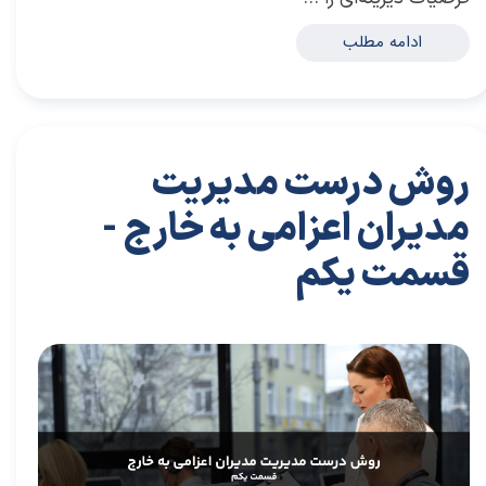
ادامه مطلب
روش درست مدیریت
مدیران اعزامی به خارج -
قسمت یکم
۳۱ تیر ۰۴
مقالات
،
مقالات برای مدیران
مقاله
،
سعیدی پور
،
موفقیت
،
رهبری
،
کسب و کار
،
مدیریت
،
بازاریابی
،
قوانین بازاریابی
،
بازاریابی واقعی چیست
،
بازاریابی واقعی
،
بازارکار
،
بازارکار معماری
،
هاروارد
،
مدیران
،
رهبری موفق
،
مدیر برتر