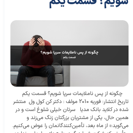
شویم؟ قسمت یکم
۲۹ تیر ۰۴
مقالات
،
مقالات توسعه فردی
مقاله
،
توسعه فردی
،
سعیدی پور
،
موفقیت
،
کسب و کار
،
بازاریابی
،
قوانین بازاریابی
،
بازاریابی واقعی چیست
،
بازاریابی واقعی
،
توسعه
،
بازارکار
،
بازارکار معماری
،
هاروارد
،
رهبری موفق
چگونه از پس ناملایمات سرپا شویم؟ قسمت یکم
تاریخ انتشار: فوریه 2010 مولف : دکتر کن کول ول منتشر
شده در کلاید بانک مدیا سرتان خیلی شلوغ است و در
همین حال، یکی از مشتریان بزرگتان زنگ می‌زند و
می‌گوید:« از ماه بعد، تأمین‌کنندگانمان را عوض می‌کنیم.