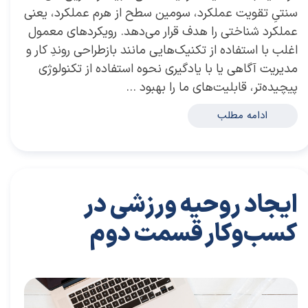
سنتیِ تقویت عملکرد، سومین سطح از هرم عملکرد، یعنی
عملکرد شناختی را هدف قرار می‌دهد. رویکردهای معمول
اغلب با استفاده از تکنیک‌هایی مانند بازطراحی روندِ کار و
مدیریت آگاهی یا با یادگیری نحوه استفاده از تکنولوژی
پیچیده‌تر، قابلیت‌های ما را بهبود …
ادامه مطلب
ایجاد روحیه ورزشی در
کسب‌وکار قسمت دوم
۲۹ تیر ۰۴
مقالات
،
مقالات توسعه فردی
مقاله
،
توسعه فردی
،
سعید سعیدی پور
،
موفقیت
،
رهبری
،
کسب و کار
،
بازاریابی
،
قوانین بازاریابی
،
بازاریابی واقعی چیست
،
بازاریابی واقعی
،
توسعه
،
بازارکار
،
بازارکار معماری
،
هاروارد
،
رهبری موفق