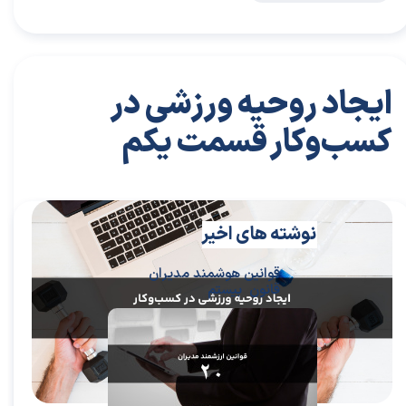
ایجاد روحیه ورزشی در
کسب‌وکار قسمت یکم
۲۹ تیر ۰۴
مقالات
،
مقالات توسعه فردی
مقاله
،
توسعه فردی
،
سعیدی پور
،
موفقیت
،
رهبری
،
کسب و کار
،
بازاریابی
،
قوانین بازاریابی
،
بازاریابی واقعی چیست
،
بازاریابی
واقعی
،
توسعه
،
بازارکار
،
بازارکار معماری
،
هاروارد
،
رهبری موفق
نوشته های اخیر
قوانین هوشمند مدیران
قانون بیستم