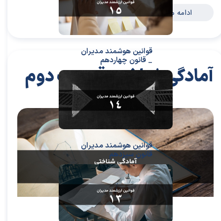
ادامه مطلب
قوانین هوشمند مدیران
_ قانون چهاردهم
آمادگی شناختی قسمت دوم
۲۹ تیر ۰۴
مقالات
،
مقالات توسعه فردی
مقاله
،
توسعه فردی
،
سعیدی پور
،
موفقیت
،
رهبری
،
کسب و کار
،
بازاریابی
،
قوانین بازاریابی
،
بازاریابی واقعی چیست
،
بازاریابی
واقعی
،
توسعه
،
بازارکار
،
بازارکار معماری
،
هاروارد
،
رهبری موفق
قوانین هوشمند مدیران
قانون سیزدهم