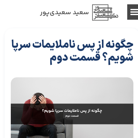
سعید سعیدی‌پور
چگونه از پس ناملایمات سرپا
شویم؟ قسمت دوم
۲۹ تیر ۰۴
مقالات
،
مقالات توسعه فردی
مقاله
،
توسعه فردی
،
سعیدی پور
،
موفقیت
،
رهبری
،
کسب و کار
،
بازاریابی
،
قوانین بازاریابی
،
بازاریابی واقعی چیست
،
بازاریابی
واقعی
،
توسعه
،
بازارکار
،
بازارکار معماری
،
هاروارد
،
رهبری موفق