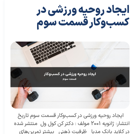
ایجاد روحیه ورزشی در
کسب‌وکار قسمت سوم
۲۹ تیر ۰۴
مقالات
،
مقالات توسعه فردی
مقاله
،
توسعه فردی
،
سعیدی پور
،
موفقیت
،
رهبری
،
کسب و کار
،
بازاریابی
،
قوانین بازاریابی
،
بازاریابی واقعی چیست
،
بازاریابی
واقعی
،
توسعه
،
بازارکار
،
بازارکار معماری
،
هاروارد
،
رهبری موفق
ایجاد روحیه ورزشی در کسب‌وکار قسمت سوم تاریخ
انتشار: ژانویه 2001 مولف : دکتر کن کول ول منتشر شده
در کلاید بانک مدیا ظرفیت ذهنی بیشتر تمرین‌های