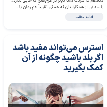
متأسفم که شرکت شما دیگر در طرح‌های ما جایی ندارد».
یا سه تن از همکارانتان که همگی تقریباً هم زمان با …
ادامه مطلب
استرس می‌تواند مفید باشد
اگر بلد باشید چگونه از آن
کمک بگیرید
۲۹ تیر ۰۴
مقالات
،
مقالات توسعه فردی
مقاله
،
توسعه فردی
،
سعید سعیدی پور
،
موفقیت
،
رهبری
،
کسب و کار
،
بازاریابی
،
قوانین بازاریابی
،
بازاریابی واقعی
،
توسعه
،
بازارکار
،
بازارکار معماری
،
رهبری موفق
،
باز
،
هاراورد