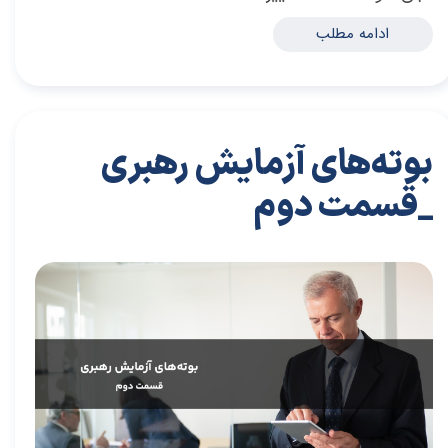
ادامه مطلب
بوته‌های آزمایش رهبری
_قسمت دوم
۲۹ آبان ۰۳
مقالات
،
مقالات کسب و کار
مقاله
،
توسعه فردی
،
سعید سعیدی پور
،
موفقیت
،
رهبری
،
کسب و کار
،
معماری
،
بازارکار
،
هاروارد
،
رهبر موفق