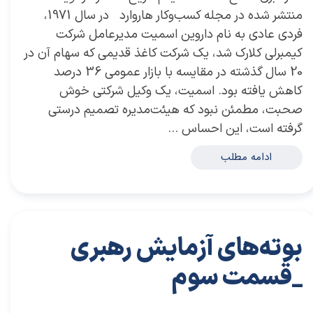
منتشر شده در مجله کسب‌و‌کار هاروارد در سال 1971،
فردی عادی به نام داروین اسمیت مدیرعامل شرکت
کیمبرلی کلارک شد، یک شرکت کاغذ قدیمی که سهام آن در
20 سال گذشته در مقایسه با بازار عمومی 36 درصد
کاهش یافته بود. اسمیت، یک وکیل شرکتی خوش
صحبت، مطمئن نبود که هیئت‌مدیره تصمیم درستی
گرفته است، این احساس …
ادامه مطلب
بوته‌های آزمایش رهبری
_قسمت سوم
۲۹ آبان ۰۳
مقالات
،
مقالات کسب و کار
مقاله
،
توسعه فردی
،
سعید سعیدی پور
،
موفقیت
،
رهبری
،
کسب و کار
،
معماری
،
بازارکار
،
هاروارد
،
رهبر موفق