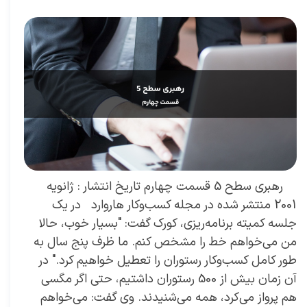
۲۹ آبان ۰۳
مقالات
،
مقالات کسب و کار
مقاله
،
توسعه فردی
،
سعید سعیدی پور
،
موفقیت
،
رهبری
،
کسب و کار
،
معماری
،
بازارکار
،
هاروارد
،
رهبری موفق
رهبری سطح 5 قسمت چهارم تاریخ انتشار : ژانویه
2001 منتشر شده در مجله کسب‌و‌کار هاروارد در یک
جلسه کمیته برنامه‌ریزی، کورک گفت: "بسیار خوب، حالا
من می‌خواهم خط را مشخص کنم. ما ظرف پنج سال به
طور کامل کسب‌وکار رستوران را تعطیل خواهیم کرد." در
آن زمان بیش از 500 رستوران داشتیم، حتی اگر مگسی
هم پرواز می‌کرد، همه می‌شنیدند. وی گفت: می‌خواهم