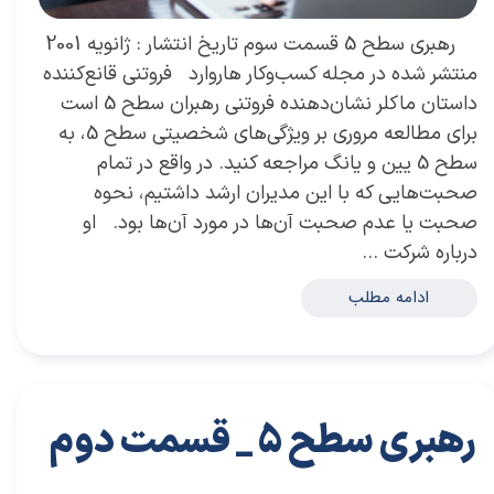
رهبری سطح 5 قسمت سوم تاریخ انتشار : ژانویه 2001
منتشر شده در مجله کسب‌و‌کار هاروارد فروتنی قانع‌کننده
داستان ماکلر نشان‌دهنده فروتنی رهبران سطح 5 است
برای مطالعه مروری بر ویژگی‌های شخصیتی سطح 5، به
سطح 5 یین و یانگ مراجعه کنید. در واقع در تمام
صحبت‌هایی که با این مدیران ارشد داشتیم، نحوه
صحبت یا عدم صحبت آن‌ها در مورد آن‌ها بود. او
درباره شرکت …
ادامه مطلب
رهبری سطح 5 _ قسمت دوم
۲۹ آبان ۰۳
مقالات
،
مقالات کسب و کار
مقاله
،
توسعه فردی
،
سعید سعیدی پور
،
موفقیت
،
رهبری
،
کسب و کار
،
معماری
،
بازارکار
،
هاروارد
،
رهبری موفق