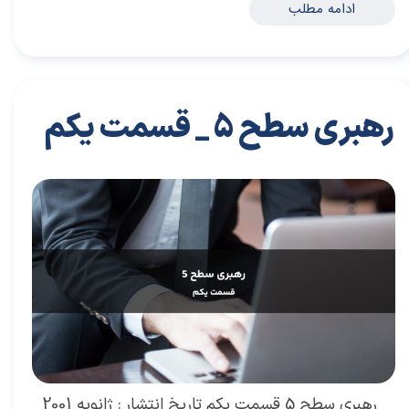
ادامه مطلب
رهبری سطح 5 _ قسمت یکم
۲۹ آبان ۰۳
مقالات
،
مقالات کسب و کار
مقاله
،
توسعه فردی
،
سعید سعیدی پور
،
موفقیت
،
رهبری
،
کسب و کار
،
معماری
،
بازارکار
،
هاروارد
،
رهبری موفق
رهبری سطح 5 قسمت یکم تاریخ انتشار : ژانویه 2001