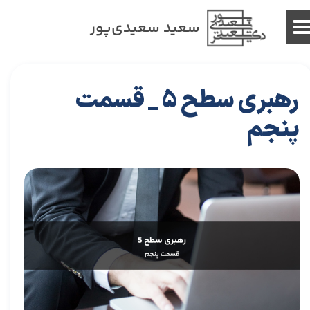
سعید سعیدی‌پور
رهبری سطح 5 _ قسمت
پنجم
۲۹ آبان ۰۳
مقالات
،
مقالات کسب و کار
مقاله
،
توسعه فردی
،
سعید سعیدی پور
،
موفقیت
،
رهبری
،
کسب و کار
،
معماری
،
بازارکار
،
هاروارد
،
رهبری موفق