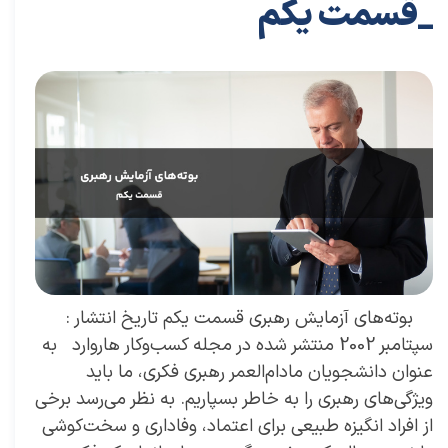
_قسمت یکم
۲۹ آبان ۰۳
مقالات
،
مقالات کسب و کار
مقاله
،
توسعه فردی
،
سعید سعیدی پور
،
موفقیت
،
رهبری
،
کسب و کار
،
معماری
،
بازارکار
،
هاروارد
،
رهبر موفق
بوته‌های آزمایش رهبری قسمت یکم تاریخ انتشار :
سپتامبر 2002 منتشر شده در مجله کسب‌و‌کار هاروارد به
عنوان دانشجویان مادام‌العمر رهبری فکری، ما باید
ویژگی‌های رهبری را به خاطر بسپاریم. به نظر می‌رسد برخی
از افراد انگیزه طبیعی برای اعتماد، وفاداری و سخت‌کوشی