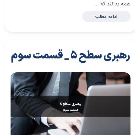
همه بدانند که …
ادامه مطلب
رهبری سطح 5 _ قسمت سوم
۲۹ آبان ۰۳
مقالات
،
مقالات کسب و کار
مقاله
،
توسعه فردی
،
سعید سعیدی پور
،
موفقیت
،
رهبری
،
کسب و کار
،
معماری
،
بازارکار
،
هاروارد
،
رهبری موفق