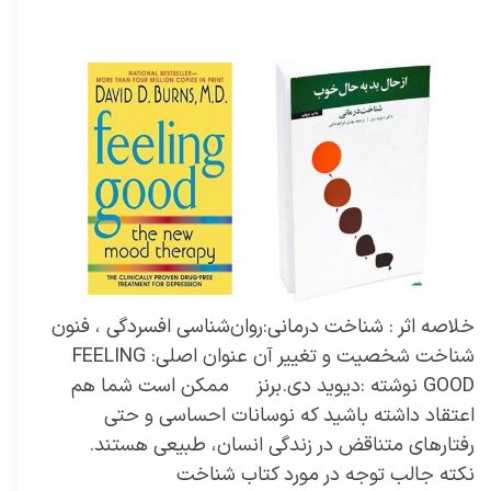
۱۸ آذر ۰۱
خلاصه کتاب‌های توسعه فردی
خلاصه کتاب
،
کتاب های خودیاری
،
کتاب های توسعه فردی
،
خلاصه کتاب توسعه فردی
،
خلاصه کتاب خودیاری
،
دکتر سعید سعیدی پور
،
سعید سعیدی پور
،
دکتر سعیدی پور
،
سعیدی پور
،
کتاب
،
دیوید دی.برنز
،
کتاب دیوید دی.برنز
،
شناخت درمانی
،
روان‌شناسی افسردگی
،
فنون شناخت شخصیت
،
تغییر خود
،
کتاب شناخت
درمانی
،
افسردگی
،
توضیح افسردگی
،
راهکارهای شناخت خود
،
راهکارهای درمان افسردگی
،
کاهش عصبانیت
خلاصه اثر : شناخت درمانی:روان‌شناسی افسردگی ، فنون
شناخت شخصیت و تغییر آن عنوان اصلی: FEELING
GOOD نوشته :دیوید دی.برنز ممکن است شما هم
اعتقاد داشته باشید که نوسانات احساسی و حتی
رفتارهای متناقض در زندگی انسان، طبیعی هستند.
نکته جالب توجه در مورد کتاب شناخت