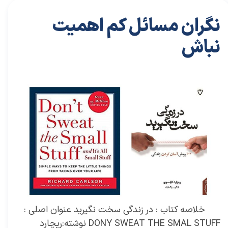
نگران مسائل کم اهمیت
نباش
۱۸ آذر ۰۱
خلاصه کتاب‌های توسعه فردی
خلاصه کتاب
،
کتاب های خودیاری
،
خودیاری
،
توسعه فردی
،
کتاب های توسعه فردی
،
خلاصه کتاب توسعه فردی
،
خلاصه کتاب خودیاری
،
دکتر سعید سعیدی پور
،
سعید سعیدی پور
،
دکتر سعیدی پور
،
سعیدی پور
،
کتاب
،
کتاب ریچارد کالسون
،
ریچارد کالسون
،
کتاب نگران مسائل کم اهمیت نباش
،
نگران مسائل کم اهمیت نباش
،
شادی
،
ارامش
،
راهکارهای بیخیالی
،
زندگی راحت
،
آرامش فکر
خلاصه کتاب : در زندگی سخت نگیرید عنوان اصلی :
DONY SWEAT THE SMAL STUFF نوشته:ریچارد