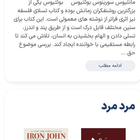
مانلیوس سورینوس بوئتیوس بوئتیوس یکی از
بزرگترین روشنفکران زمانش بوده و کتاب تسلای فلسفه
نیز اثری فراتر از نوشته های معمولی است. این کتاب برای
سنین مختلف قابل درک است و از طریق پند و اندرز،
تسلی دادن و الهام بخشیدن به انسان، تلاش می کند تا
رابطه مستقیمی با خواننده ایجاد کند. بررسی موضوع
حق …
ادامه مطلب
مرد مرد
۱۸ آذر ۰۱
خلاصه کتاب‌های توسعه فردی
خلاصه کتاب
،
کتاب های خودیاری
،
کتاب های توسعه فردی
،
خلاصه کتاب توسعه فردی
،
خلاصه کتاب خودیاری
،
دکتر سعید سعیدی پور
،
سعید سعیدی پور
،
دکتر سعیدی پور
،
سعیدی پور
،
کتاب
،
کتاب مرد مرد
،
مرد مرد
،
رابرت بلای
،
کتاب رابرت بلای
،
مردان
،
مردانگی