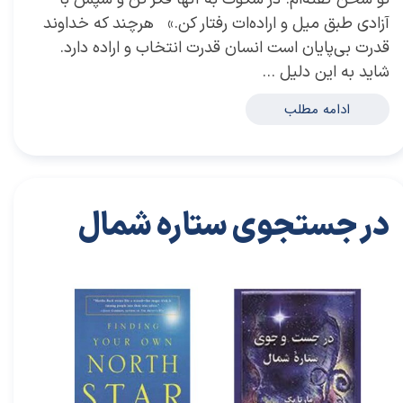
آزادی طبق میل و اراده‌ات رفتار کن.» هرچند که خداوند
قدرت بی‌پایان است انسان قدرت انتخاب و اراده دارد.
شاید به این دلیل …
ادامه مطلب
در جستجوی ستاره شمال
۱۸ آذر ۰۱
خلاصه کتاب‌های توسعه فردی
خودیاری
،
توسعه فردی
،
کتاب های توسعه فردی
،
خلاصه کتاب توسعه فردی
،
خلاصه کتاب خودیاری
،
دکتر سعید سعیدی پور
،
سعید
سعیدی پور
،
دکتر سعیدی پور
،
سعیدی پور
،
موفقیت
،
در جستجو ستاره شمال
،
کتاب در جستجو ستاره شمال
،
کتاب مارتا بک
،
مارتا بک
،
خود حیاتی
،
خود اجتماعی
،
خواسته ها
،
رسیدن به آرزو