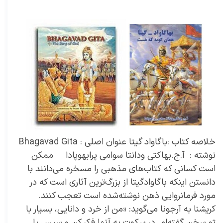
۱۸ آذر ۰۱
خلاصه کتاب‌های توسعه فردی
خودشنایی
،
خلاصه کتاب
،
کتاب های خودیاری
،
خودیاری
،
توسعه فردی
،
کتاب های توسعه فردی
،
خلاصه کتاب توسعه فردی
،
خلاصه کتاب
خودیاری
،
دکتر سعید سعیدی پور
،
سعید سعیدی پور
،
دکتر سعیدی پور
،
سعیدی پور
،
کتاب
،
آ.ج.بهاکتی ودانتا سوامی پرابهوپادا
،
باگاوادگیتا
خلاصه کتاب :باگاواد گیتا عنوان اصلی : Bhagavad Gita
نوشته : آ.ج.بهاکتی ودانتا سوامی پرابهوپادا ممکن
است کسانی که کتاب‌های مذهبی را مسخره می‌دانند با
دانستن اینکه باگاوادگیتا از بزرگ‌ترین آثاری است که در
مورد فرمانروایی ذهن نوشته‌شده است تعجب کنند.
کریشنا به آرجونا می‌گوید: «من از خرد و دانایی، بسیار با
تو سخن گفته‌ام. در سکوت به آنها فکر کن و سپس با