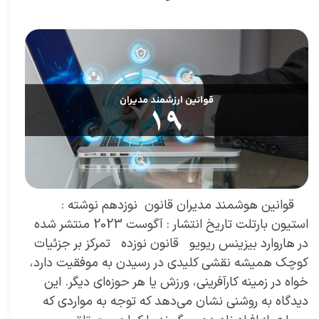
۲۹ مرداد ۰۴
مقالات
،
مقالات برای مدیران
مقاله
،
توسعه فردی
،
سعید سعیدی پور
،
موفقیت
،
رهبری
،
کسب و کار
،
مدیران برتر
،
بازاریابی
،
قوانین بازاریابی
،
بازاریابی واقعی
چیست
،
بازاریابی واقعی
،
توسعه
،
بازارکار
،
بازارکار معماری
،
هاروارد
،
قوانین مدیر شدن
،
رهبری موفق
،
قوانین هوشمند
​ ​ قوانین هوشمند مدیران قانون نوزدهم نوشته :
استیون بارتلت تاریخ انتشار : آگوست 2023 منتشر شده
در هاروارد بیزینس ریویو قانون نوزده تمرکز بر جزئیات
کوچک همیشه نقشی کلیدی در رسیدن به موفقیت دارد،
خواه در زمینه کارآفرینی، ورزش یا هر حوزه‌ای دیگر. این
دیدگاه به روشنی نشان می‌دهد که توجه به مواردی که