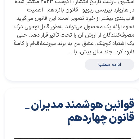
استیون بارتلت تاریخ انتشار : آگوست 2023 منتشر شده
در هاروارد بیزینس ریویو قانون پانزدهم اهمیت
قاب‌بندی بیشتر از خود تصویر است؛ این قانون می‌گوید
نحوه ارائه یک محصول می‌تواند به‌طور قابل‌توجهی درک
مصرف‌کنندگان از ارزش آن را تحت تأثیر قرار دهد. حتی
یک اشتباه کوچک، عشق من به برند موردعلاقه‌ام را کاملاً
نابود کرد. چند سال پیش، با …
ادامه مطلب
قوانین هوشمند مدیران _
قانون چهاردهم
۲۸ مرداد ۰۴
مقالات
،
مقالات برای مدیران
مقاله
،
توسعه فردی
،
سعید سعیدی پور
،
موفقیت
،
رهبری
،
کسب و کار
،
بازاریابی
،
قوانین بازاریابی
،
بازاریابی واقعی چیست
،
بازاریابی واقعی
،
توسعه
،
بازارکار
،
بازارکار معماری
،
هاروارد
،
رهبری موفق