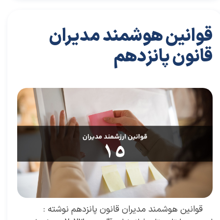
قوانین هوشمند مدیران
قانون پانزدهم
۲۸ مرداد ۰۴
مقالات
،
مقالات برای مدیران
مقاله
،
سعید سعیدی پور
،
موفقیت
،
رهبری
،
کسب و کار
،
مدیران برتر
،
بازاریابی
،
قوانین بازاریابی
،
بازاریابی واقعی
،
بازارکار
،
بازارکار معماری
،
هاروارد
،
قوانین هوشمند
قوانین هوشمند مدیران قانون پانزدهم نوشته :