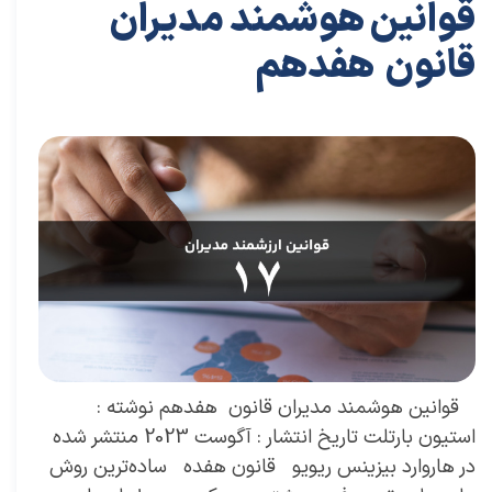
قوانین هوشمند مدیران
قانون هفدهم
۲۸ مرداد ۰۴
مقالات
،
مقالات برای مدیران
مقاله
،
سعید سعیدی پور
،
کسب و کار
،
مدیریت
،
مدیران برتر
،
بازاریابی
،
قوانین بازاریابی
،
بازاریابی واقعی چیست
،
بازاریابی
واقعی
،
بازارکار
،
بازارکار معماری
،
هاروارد
،
قوانین هوشمند
​ قوانین هوشمند مدیران قانون هفدهم نوشته :
استیون بارتلت تاریخ انتشار : آگوست 2023 منتشر شده
در هاروارد بیزینس ریویو قانون هفده ساده‌ترین روش