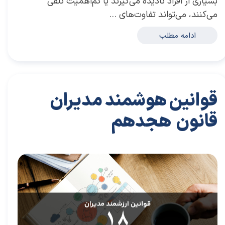
بسیاری از افراد نادیده می‌گیرند یا کم‌اهمیت تلقی
می‌کنند، می‌تواند تفاوت‌های …
ادامه مطلب
قوانین هوشمند مدیران
قانون هجدهم
۲۹ مرداد ۰۴
مقالات
،
مقالات برای مدیران
مقاله
،
توسعه فردی
،
سعیدی پور
،
موفقیت
،
رهبری
،
کسب و کار
،
مدیران برتر
،
بازاریابی
،
قوانین بازاریابی
،
بازاریابی واقعی
چیست
،
بازاریابی واقعی
،
توسعه
،
بازارکار
،
بازارکار معماری
،
هاروارد
،
قوانین مدیر شدن
،
رهبری موفق
،
قوانین هوشمند