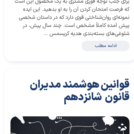
برای جلب توجه فوری مشتری به یک محصول این است
که فرصت امتحان کردن آن را به او بدهید. این ایده
نمونه‌ای روان‌شناختی قوی دارد که در داستان شخصی
پیش آمده کاملاً مشخص است. چند سال پیش، در
شلوغی‌های بسته‌بندی هدیه کریسمس …
ادامه مطلب
قوانین هوشمند مدیران
قانون شانزدهم
۲۸ مرداد ۰۴
مقالات
،
مقالات برای مدیران
مقاله
،
توسعه فردی
،
سعید سعیدی پور
،
رهبری
،
کسب و کار
،
مدیران برتر
،
بازاریابی
،
قوانین بازاریابی
،
بازاریابی واقعی
،
توسعه
،
بازارکار
،
بازارکار معماری
،
رهبری موفق
،
قوانین هوشمند
،
هاروار