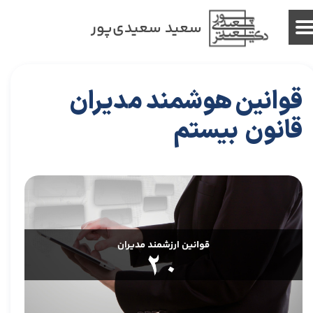
سعید سعیدی‌پور
قوانین هوشمند مدیران
قانون بیستم
۲۹ مرداد ۰۴
مقالات
،
مقالات برای مدیران
مقاله
،
توسعه فردی
،
سعید سعیدی پور
،
موفقیت
،
رهبری
،
کسب و کار
،
مدیران برتر
،
بازاریابی
،
قوانین بازاریابی
،
بازاریابی واقعی
چیست
،
بازاریابی واقعی
،
توسعه
،
بازارکار
،
بازارکار معماری
،
هاروارد
،
قوانین مدیر شدن
،
رهبری موفق
،
قوانین هوشمند