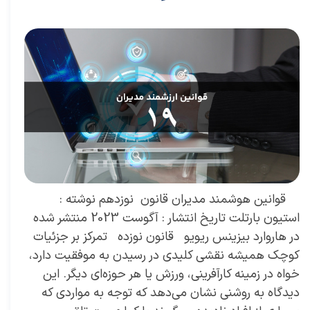
۲۹ مرداد ۰۴
مقالات
،
مقالات برای مدیران
مقاله
،
توسعه فردی
،
سعید سعیدی پور
،
موفقیت
،
رهبری
،
کسب و کار
،
مدیران برتر
،
بازاریابی
،
قوانین بازاریابی
،
بازاریابی واقعی
چیست
،
بازاریابی واقعی
،
توسعه
،
بازارکار
،
بازارکار معماری
،
هاروارد
،
قوانین مدیر شدن
،
رهبری موفق
،
قوانین هوشمند
​ ​ قوانین هوشمند مدیران قانون نوزدهم نوشته :
استیون بارتلت تاریخ انتشار : آگوست 2023 منتشر شده
در هاروارد بیزینس ریویو قانون نوزده تمرکز بر جزئیات
کوچک همیشه نقشی کلیدی در رسیدن به موفقیت دارد،
خواه در زمینه کارآفرینی، ورزش یا هر حوزه‌ای دیگر. این
دیدگاه به روشنی نشان می‌دهد که توجه به مواردی که