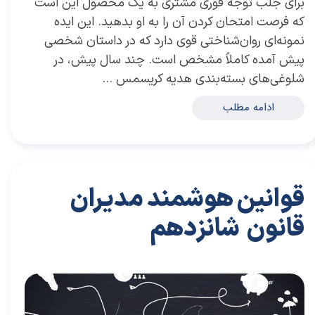
برای جلب توجه فوری مشتری به یک محصول این است
که فرصت امتحان کردن آن را به او بدهید. این ایده
نمونه‌ای روان‌شناختی قوی دارد که در داستان شخصی
پیش آمده کاملاً مشخص است. چند سال پیش، در
شلوغی‌های بسته‌بندی هدیه کریسمس …
ادامه مطلب
قوانین هوشمند مدیران
قانون شانزدهم
۲۸ مرداد ۰۴
مقالات
،
مقالات برای مدیران
مقاله
،
توسعه فردی
،
سعید سعیدی پور
،
رهبری
،
کسب و کار
،
مدیران برتر
،
بازاریابی
،
قوانین بازاریابی
،
بازاریابی واقعی
،
توسعه
،
بازارکار
،
بازارکار معماری
،
رهبری موفق
،
قوانین هوشمند
،
هاروار