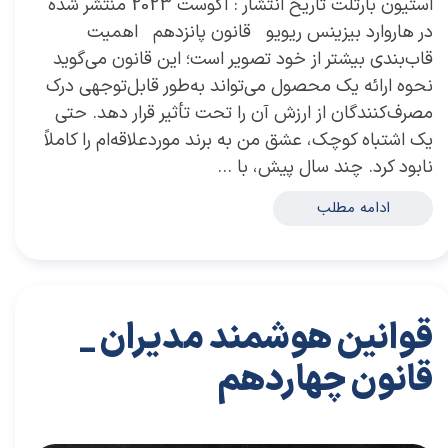
استیون بارتلت تاریخ انتشار : آگوست 2023 منتشر شده
در هاروارد بیزینس ریویو قانون پانزدهم اهمیت
قاب‌بندی بیشتر از خود تصویر است؛ این قانون می‌گوید
نحوه ارائه یک محصول می‌تواند به‌طور قابل‌توجهی درک
مصرف‌کنندگان از ارزش آن را تحت تأثیر قرار دهد. حتی
یک اشتباه کوچک، عشق من به برند موردعلاقه‌ام را کاملاً
نابود کرد. چند سال پیش، با …
ادامه مطلب
قوانین هوشمند مدیران _
قانون چهاردهم
۲۸ مرداد ۰۴
مقالات
،
مقالات برای مدیران
مقاله
،
توسعه فردی
،
سعید سعیدی پور
،
موفقیت
،
رهبری
،
کسب و کار
،
بازاریابی
،
قوانین بازاریابی
،
بازاریابی واقعی چیست
،
بازاریابی واقعی
،
توسعه
،
بازارکار
،
بازارکار معماری
،
هاروارد
،
رهبری موفق