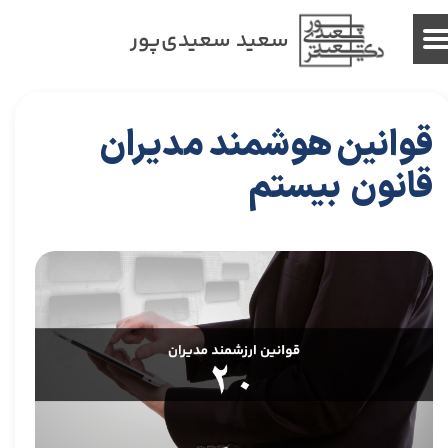
سعید سعیدی‌پور
قوانین هوشمند مدیران
قانون بیستم
۲۹ مرداد ۰۴
مقالات
،
مقالات برای مدیران
مقاله
،
توسعه فردی
،
سعید سعیدی پور
،
موفقیت
،
رهبری
،
کسب و کار
،
مدیران برتر
،
بازاریابی
،
قوانین بازاریابی
،
بازاریابی واقعی
چیست
،
بازاریابی واقعی
،
توسعه
،
بازارکار
،
بازارکار معماری
،
هاروارد
،
قوانین مدیر شدن
،
رهبری موفق
،
قوانین هوشمند