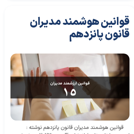
قوانین هوشمند مدیران
قانون پانزدهم
۲۸ مرداد ۰۴
مقالات
،
مقالات برای مدیران
مقاله
،
سعید سعیدی پور
،
موفقیت
،
رهبری
،
کسب و کار
،
مدیران برتر
،
بازاریابی
،
قوانین بازاریابی
،
بازاریابی واقعی
،
بازارکار
،
بازارکار معماری
،
هاروارد
،
قوانین هوشمند
قوانین هوشمند مدیران قانون پانزدهم نوشته :