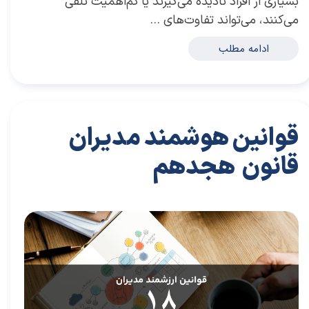
بسیاری از افراد نادیده می‌گیرند یا کم‌اهمیت تلقی
می‌کنند، می‌تواند تفاوت‌های …
ادامه مطلب
قوانین هوشمند مدیران
قانون هجدهم
۲۹ مرداد ۰۴
مقالات
،
مقالات برای مدیران
مقاله
،
توسعه فردی
،
سعیدی پور
،
موفقیت
،
رهبری
،
کسب و کار
،
مدیران برتر
،
بازاریابی
،
قوانین بازاریابی
،
بازاریابی واقعی
چیست
،
بازاریابی واقعی
،
توسعه
،
بازارکار
،
بازارکار معماری
،
هاروارد
،
قوانین مدیر شدن
،
رهبری موفق
،
قوانین هوشمند