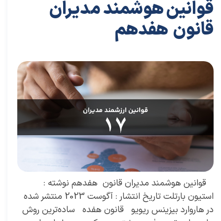
قوانین هوشمند مدیران
قانون هفدهم
۲۸ مرداد ۰۴
مقالات
،
مقالات برای مدیران
مقاله
،
سعید سعیدی پور
،
کسب و کار
،
مدیریت
،
مدیران برتر
،
بازاریابی
،
قوانین بازاریابی
،
بازاریابی واقعی چیست
،
بازاریابی
واقعی
،
بازارکار
،
بازارکار معماری
،
هاروارد
،
قوانین هوشمند
​ قوانین هوشمند مدیران قانون هفدهم نوشته :
استیون بارتلت تاریخ انتشار : آگوست 2023 منتشر شده
در هاروارد بیزینس ریویو قانون هفده ساده‌ترین روش