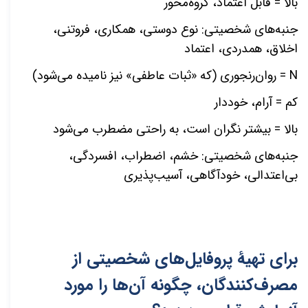
بالا = قابل اعتماد، گروه
محور
جنبه
های شخصیتی: نوع دوستی، همکاری، فروتنی،
اخلاق، همدردی، اعتماد
N
= روان
رنجوری (که «ثبات عاطفی» نیز نامیده
می
شود)
کم = آرام، خوددار
بالا = بیشتر نگران است، به راحتی مضطرب
می
شود
جنبه
های شخصیتی: خشم، اضطراب، افسردگی،
بی
اعتدالی، خودآگاهی، آسیب
پذیری
برای تهیۀ پروفایل
های شخصیتی از
مصرف
كنندگان، چگونه آن
ها را مورد