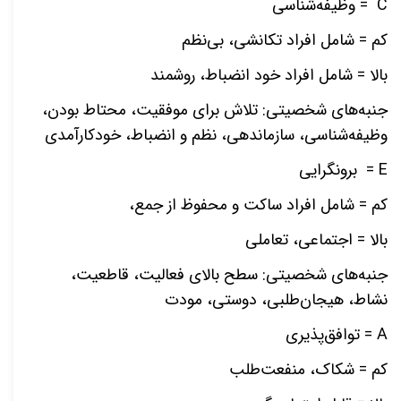
C
= وظیفه
شناسی
کم = شامل افراد تکانشی، بی
نظم
بالا = شامل افراد خود انضباط، روشمند
جنبه
های شخصیتی: تلاش برای موفقیت، محتاط بودن،
وظیفه
شناسی، سازماندهی، نظم و انضباط، خودکارآمدی
E
= برونگرایی
کم = شامل افراد ساکت و محفوظ از جمع،
بالا = اجتماعی، تعاملی
جنبه
های شخصیتی: سطح بالای فعالیت، قاطعیت،
نشاط، هیجان
طلبی، دوستی، مودت
A
= توافق
پذیری
کم = شکاک، منفعت
طلب