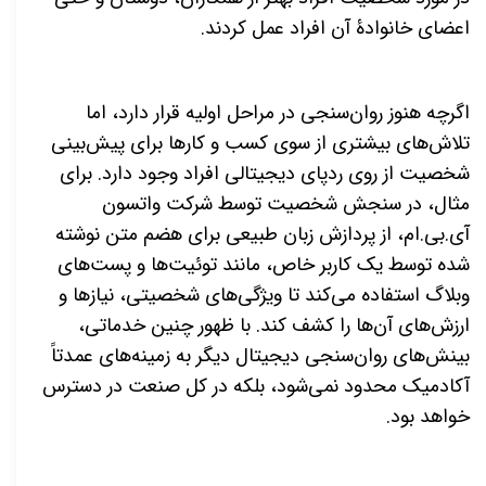
اعضای خانوادۀ آن افراد عمل كردند.
اگرچه هنوز روان
سنجی در مراحل اولیه قرار دارد، اما
تلاش
های بیشتری از سوی كسب و كارها برای پیش
بینی
شخصیت از روی ردپای دیجیتالی افراد وجود دارد. برای
مثال، در سنجش شخصیت توسط شركت واتسون
آی.بی.ام، از پردازش زبان طبیعی برای هضم متن نوشته
شده توسط یک کاربر خاص، مانند توئیت
ها و پست
های
وبلاگ استفاده می
کند تا ویژگی
های شخصیتی، نیازها و
ارزش
های آن
ها را کشف کند. با ظهور چنین خدماتی،
بینش
های روان
سنجی دیجیتال دیگر به زمینه
های عمدتاً
آکادمیک محدود نمی
شود، بلکه در کل صنعت در دسترس
خواهد بود.