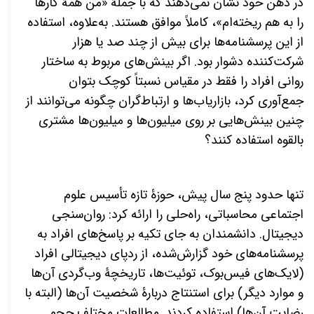
در ذهن خود نشان نمی
دهند که با جملۀ «من همۀ کارها
را به هم ریخته
ام»، كاملاً موافق هستند. به
علاوه، استفاده
از این پرسشنامه
ها برای بیش از چند صد یا هزار
شرکت
کننده دشوار بود. اگر بینش
های مربوط به ساختار
روانی افراد را فقط در مقیاس نسبتاً کوچک
بتوان
جمع
آوری کرد، بازاریاب
ها و ارتباط
گران چگونه می
توانند از
چنین بینش
هایی بر روی میلیون
ها و میلیون
ها مشتری
بالقوه استفاده کنند؟
تنها حدود پنج سال پیش، حوزۀ تازه تأسیس علوم
اجتماعی محاسباتی، راه
حلی را ارائه کرد: روان
سنجی
دیجیتال. دانشمندان به جای تکیه بر پاسخ
های افراد به
پرسشنامه
های خود گزارش
شده، از ردپای دیجیتالی افراد
(لایک
های فیس‌بوک، توئیت
ها، تاریخچۀ وب
گردی آن
ها
و موارد دیگر) برای استنتاج دربارۀ شخصیت آن
ها (البته با
رضایت آن
ها) استفاده کردند. مطالعات مختلف حجم