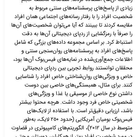
زیادی از پاسخ
های پرسشنامه
های سنتی مربوط به
شخصیت افراد را با رفتار رسانه
های اجتماعی همان افراد
مقایسه کردند تا ببینند که آیا می
توان شخصیت
های آن
ها
را صرفاً با رمزگشایی از ردپای دیجیتالی آن
ها به
دقت
استنباط کرد. بر اساس مجموعه داده
های بزرگی که شامل
پاسخ
های افراد به پرسشنامه
های روان
سنجی سنتی و
اطلاعات جمع
آوری
شده در نمایه
های فیس‌بوک آن
ها بود،
محققان توانستند روابط تجربی بین ردپای دیجیتالی
خاص و ویژگی
های روان‌شناختی خاص افراد را شناسایی
کنند. برای مثال، همبستگی
های خاصی بین دوست
داشتن نوع خاصی از موسیقی یا غذا و ویژگی
های
شخصیتی خاص فرد وجود داشت. هرچه محتوا بیشتر
باشد، ارزیابی دقیق
تر است. با استفاده از لایک
های
فیس‌بوک بومیان آمریكایی (حدود ٢٥٠ لایک، به
طور
متوسط در سال ٢٠١٢)، الگوریتم
های کامپیوتری در قضاوت
در مورد شخصیت افراد بهتر از همکاران، دوستان و حتی