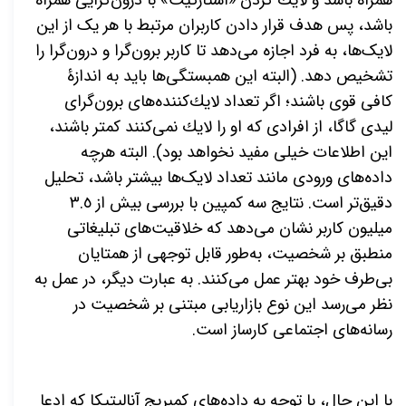
همراه باشد و لایك كردن «استارگیت» با درون
گرایی همراه
باشد، پس هدف قرار دادن کاربران مرتبط با هر یک از این
لایک
ها، به فرد اجازه
می
دهد تا کاربر برون
گرا و درون
گرا را
تشخیص دهد. (البته این همبستگی
ها باید به
اندازۀ
کافی قوی باشند؛ اگر تعداد لایك
كننده
های برون
گرای
لیدی گاگا، از افرادی كه او را لایك نمی
كنند كمتر باشند،
این اطلاعات خیلی مفید نخواهد بود). البته هرچه
داده
های ورودی مانند تعداد لایک
ها بیشتر باشد، تحلیل
دقیق
تر است. نتایج سه کمپین با بررسی بیش از ٣.٥
میلیون کاربر نشان
می
دهد که خلاقیت
های تبلیغاتی
منطبق بر شخصیت، به
طور قابل توجهی از همتایان
بی
طرف خود بهتر عمل
می
کنند. به عبارت دیگر، در عمل به
نظر
می
رسد این نوع بازاریابی مبتنی بر شخصیت در
رسانه
های اجتماعی کارساز است.
با این حال، با توجه به داده
های کمبریج آنالیتیکا كه ادعا