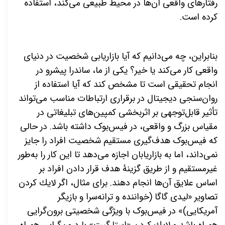
رفتارهای واقعی آن
ها در محیط طبیعی می
كند، استفاده
کرده است.
بنابراین، چه
می
دانیم که آیا بازاریابی شخصیت در دنیای
واقعی کار
می
کند یا خیر؟ یکی از ما، ساندرا پیشرو در
انجام تحقیقی است تا مشخص کند که آیا استفاده از
روان
سنجی دیجیتال در برقراری ارتباطات مناسب می
تواند
تأثیر قابل
توجهی بر اثربخشی کمپین
های تبلیغاتی در
مقیاس بزرگ و واقعی، در فیس‌بوک داشته باشد. در حالی
که فیس‌بوک هدف
گیری مستقیم شخصیت افراد را جایز
نمی
داند، اما به بازاریابان اجازه
می
دهد تا این کار را به
طور
غیرمستقیم و از طریق گزینۀ هدف قرار دادن افراد بر
اساس علایق آن
ها انجام دهند. برای مثال، اگر لایك كردن
تصاویر «لیدی گاگا (خواننده و ترانه
سرا و بازیگر
آمریکایی)» در فیس‌بوک با ویژگی شخصیتی برون
گرایی