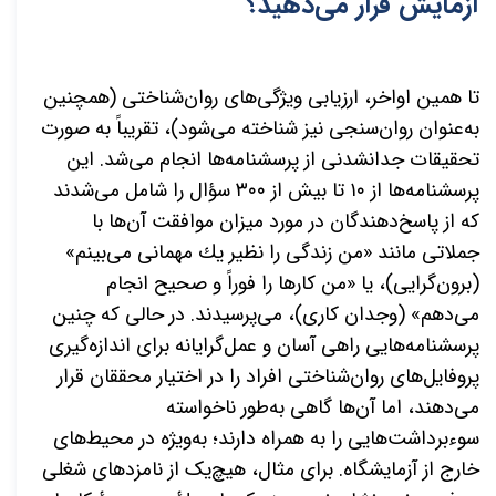
آزمایش قرار می
دهید؟
تا همین اواخر، ارزیابی ویژگی
های روان‌شناختی (همچنین
به
عنوان روان
سنجی نیز شناخته می
شود)، تقریباً به صورت
تحقیقات جدانشدنی از پرسشنامه
ها انجام می
شد. این
پرسشنامه
ها از ١٠ تا بیش از ٣٠٠ سؤال را شامل می
شدند
كه از پاسخ
دهندگان در مورد میزان موافقت آن
ها با
جملاتی مانند «من زندگی را نظیر یك مهمانی می
بینم»
(برون
گرایی)، یا «من کارها را فوراً و صحیح انجام
می
دهم» (وجدان کاری)، می
پرسیدند. در حالی که چنین
پرسشنامه
هایی راهی آسان و عمل
گرایانه برای اندازه
گیری
پروفایل
های روان‌شناختی افراد را در اختیار محققان قرار
می
دهند، اما آن
ها گاهی به
طور ناخواسته
سوءبرداشت
هایی را به همراه دارند؛ به
ویژه در محیط
های
خارج از آزمایشگاه. برای مثال، هیچ
یک از نامزدهای شغلی