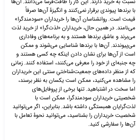
نسبت به خرید دارند. این کار را طاقت
فرسا می
دانند. آن
ها
با برندها پیوندی برقرار
نمی
کنند و انگیزۀ آن
ها صرفاً
قیمت است. روانشناسان آن
ها را خریداران «سودمندگرا»
می
نامند. در همین حال، خریداران «لذت
گرا» از خرید لذت
می
برند و عاشق برندها هستند و به برنامه
های وفاداری
می
پیوندند. آن
ها با برندها شناسایی
می
شوند و ممکن
است از آن
ها برای نشان دادن اینکه چه کسی هستند و
چه جنبه
ای از خود را معرفی
می
کنند، استفاده کنند. زمانی
که از منظر داده
های جمعیت
شناختیِ سنتی این خریداران
را مشاهده می
كنید، ممکن است یکسان به نظر برسند،
اما سخت در اشتباهید. تنها برخی از پروفایل
های
شخصیتی خریداران سودمندگرا، ممكن است با
لذت
گرایان همبستگی داشته باشد. بنابراین، اگر می
توانید
شخصیت خریداران را بشناسید، می
توانید نحوۀ تعامل با
آن
ها را سفارشی کنید.