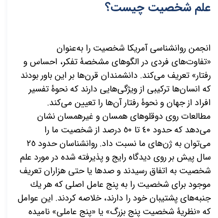
علم شخصیت چیست؟
انجمن روانشناسی آمریکا شخصیت را به
عنوان
«تفاوت
های فردی در الگوهای مشخصۀ تفکر، احساس و
رفتار» تعریف
می
کند. دانشمندان قرن
ها بر این باور بودند
که انسان
ها ترکیبی از ویژگی
هایی دارند که نحوۀ تفسیر
افراد از جهان و نحوۀ رفتار آن
ها را تعیین می
کند.
مطالعات روی دوقلوهای همسان و غیرهمسان نشان
می
دهد که حدود ٤٠ تا ٥٠ درصد از شخصیت ما را
می
توان به ژن
های ما نسبت داد. روانشناسان حدود ٢٥
سال پیش بر روی دیدگاه رایج و پذیرفته شده در مورد علم
شخصیت به اتفاق رسیدند و صدها یا حتی هزاران تعریف
موجود برای شخصیت را به پنج عامل اصلی كه هر یك
جنبه
های پشتیبان خود را دارند، خلاصه کردند. این عوامل
که «نظریۀ شخصیت پنج بزرگ» یا «پنج عاملی» نامیده