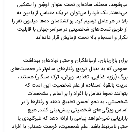
می
شوند، مخفف ساده
ای تحت عنوان اوشِن را تشکیل
می
دهند. یک فرد را
می
توان در یک مقیاس از پایین به
بالا در هر عامل ترسیم کرد. روانشناسان ده
ها میلیون نفر را
از طریق تست
های شخصیتی در سراسر جهان با قابلیت
تکرار و انسجام بالا تحت آزمایش قرار داد
ه
اند.
برای بازاریابان، ارتباط
گران و حتی نهادهای بهداشت
عمومی که به دنبال ترویج رفتارهای سالم
تر در جمعیت
های
بزرگ (رژیم غذایی، تغذیه، ورزش، ترک سیگار) هستند،
مزیت بالقوۀ استفاده از علم شخصیت این است که
بتوانند نحوۀ تعامل با افراد را بر اساس مشخصات
شخصیتی، به نحو احسن تطبیق دهند و رفتارها را بر
اساس ویژگی
های شخصیتی پیش
بینی كنند. هیچ
بازاریابی
نمی
خواهد پیامی را ارائه دهد که غیرکلیدی یا
حتی نامرتبط باشد. علم شخصیت، فرصت همدلی با افراد