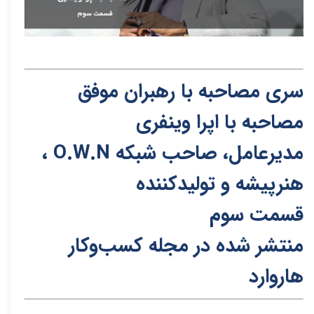
سری مصاحبه با رهبران موفق
مصاحبه با اپرا وینفری
مدیرعامل، صاحب شبکه O.W.N ،
هنرپیشه و تولیدکننده
قسمت سوم
منتشر شده در مجله کسب‌و‌کار
هاروارد