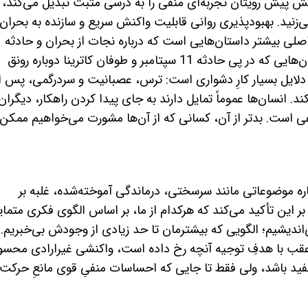
لش پیش رویتان تجربه‌ای منفی را به درسی مثبت تبدیل می‌کند، 
زنید. بهبودپذیری روانی قابلیت واکنش سریع و سازنده به بحران‌
 بیشتر داستان‌هایی است که درباره نجات از بحران و حادثه
می‌شنویم، مانند داستان افراد بهت‌زده و سازمان‌هایی که در پی حادثه 11 سپتامبر و طوفان کاترینا دوباره رونق
 دلایل بسیار کارِ دشواری است: ترس، عصبانیت و سردرگمی، پس ا
. انسان‌ها عموماً تمایل دارند به جای پیدا کردن راهکار، دیگران 
اعی است. بدتر از آن، کسانی که از آن‌ها مشورت می‌خواهیم ممکن
ه موضوعاتی مانند سرسختی، درماندگی آموخته‌شده، غلبه بر
ر این تأکید می‌کند که هرکدام از ما، بر اساس الگوی فکری متمایز
ندیشیم؛ الگویی که بیشترمان تا حد زیادی از وجودش بی‌خبریم.
عقب با هدفِ توجیه آنچه رخ داده است، واکنشی غیرارادی محس
فید باشد، ولی فقط تا جایی که احساسات منفیِ قوی مانعِ حرکت 