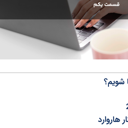
 شویم؟
 هاروارد