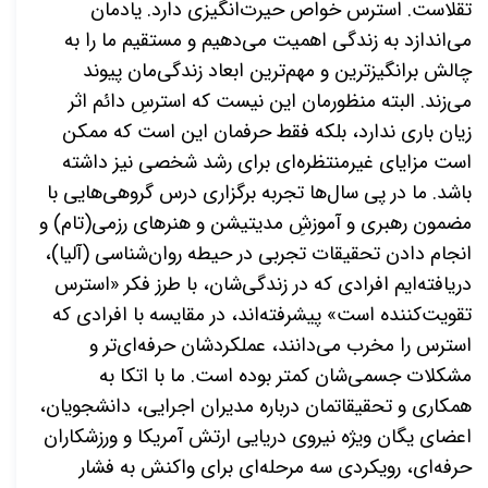
تقلاست. استرس خواص حیرت‌انگیزی دارد. یادمان
می‌اندازد به زندگی اهمیت می‌دهیم و مستقیم ما را به
چالش برانگیزترین و مهم‌ترین ابعاد زندگی‌مان پیوند
می‌زند. البته منظورمان این نیست که استرسِ دائم اثر
زیان
باری ندارد، بلکه فقط حرفمان این است که ممکن
است مزایای غیرمنتظره‌ای برای رشد شخصی نیز داشته
باشد. ما در پی سال‌ها تجربه برگزاری درس گروهی‌هایی با
مضمون رهبری و آموزشِ مدیتیشن و هنرهای رزمی(تام) و
انجام دادن تحقیقات تجربی در حیطه روان‌شناسی (آلیا)،
دریافته‌ایم افرادی که در زندگی‌شان، با طرز فکر «استرس
تقویت‌کننده است» پیشرفته‌اند، در مقایسه با افرادی که
استرس را مخرب می‌دانند، عملکردشان حرفه‌ای‌تر و
مشکلات جسمی‌شان کمتر بوده است. ما با اتکا به
همکاری و تحقیقاتمان درباره مدیران اجرایی، دانشجویان،
اعضای یگان ویژه نیروی دریایی ارتش آمریکا و ورزشکاران
حرفه‌ای، رویکردی سه مرحله‌ای برای واکنش به فشار