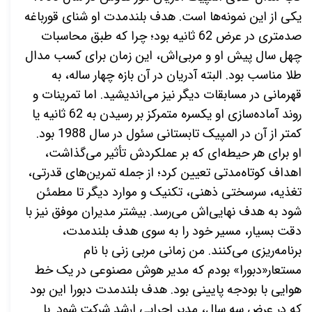
یکی از این نمونه‌ها است. هدف بلندمدت او شنای قورباغه
صدمتری در عرض 62 ثانیه بود؛ چرا که طبق محاسبات
چهل سال پیش او و مربی‌اش، این زمان برای کسب مدال
طلا مناسب بود. البته آدریان در آن بازه چهار ساله، به
قهرمانی در مسابقات دیگر نیز می‌اندیشید. اما تمرینات و
روند آماده‌سازی او یکسره متمرکز بر رسیدن به 62 ثانیه یا
کمتر از آن در المپیک تابستانی سئول در سال 1988 بود.
او برای هر حیطه‌ای که بر عملکردش تأثیر می‌گذاشت،
اهداف کوتاه‌مدتی تعیین کرد؛ از جمله تمرین‌های قدرتی،
تغذیه، سرسختی ذهنی، تکنیک و موارد دیگر تا مطمئن
شود به هدف نهایی‌اش می‌رسد. بیشتر مدیران موفق نیز با
دقت بسیار، مسیر خود را به سوی هدف بلندمدت،
برنامه‌ریزی می‌کنند. من زمانی مربی زنی با نام
مستعار«دبورا» بودم که مدیر هوش مصنوعی در یک خط
هوایی با بودجه پایینی بود. هدف بلندمدت دبورا این بود
که در عرض سه سال، مدیر اجرایی ارشد شرکت شود. با