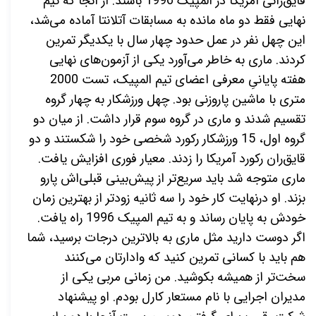
قایق‌رانی آمریکا در المپیک 1996 باشند. از آنجا که تیم
نهایی فقط دو ماه مانده به مسابقات آتلانتا آماده می‌شد،
این چهل نفر در عمل حدود چهار سال با یکدیگر تمرین
کردند. ماری به خاطر می‌آورد یکی از آزمون‌های نهایی
هفته پایانیِ معرفی اعضای تیم المپیک، تست 2000
متری با ماشین پاروزنی بود. چهل ورزشکار به چهار گروه
تقسیم شدند و ماری در گروه سوم قرار داشت. از میان دو
گروه اول، 15 ورزشکار رکورد شخصی خود را شکستند و دو
قایق‌ران رکورد آمریکا را زدند. معیار فوری افزایش یافت.
ماری متوجه شد باید سریع‌تر از پیش‌بینی قبلی‌اش پارو
بزند. او درنهایت کار خود را سه ثانیه زودتر از بهترین زمان
خودش به پایان رساند و به تیم المپیک 1996 راه یافت.
اگر دوست دارید مثل ماری به بالاترین درجات برسید، شما
هم باید با کسانی تمرین کنید که وادارتان می‌کنند
سخت‌تر از همیشه بکوشید. من زمانی مربی یکی از
مدیران اجرایی با نام مستعار کارل بودم. او پیشنهاد