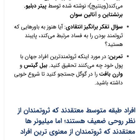
می‌کند(وینتیج)؛ نوشته شده توسط
پیتر دبلیو.
برنشتاین
و
آنالین سوان
سؤال تفکر برانگیز انتقادی
: آیا هنوز به باورهایی که
ثروتمند بودن را به فساد مرتبط می‌کند، پایبند
هستید؟
تمرین:
در مورد اینکه ثروتمندترین افراد جهان با
پول خود چه می‌کنند تحقیق کنید.
بیل گیتس
و
وارن بافت
را در گوگل جستجو کنید تا شروع خوبی
داشته باشید.
افراد طبقه متوسط معتقدند که ثروتمندان از
نظر روحی ضعیف هستند؛ اما میلیونر ها
معتقدند که ثروتمندان از معنوی ترین افراد