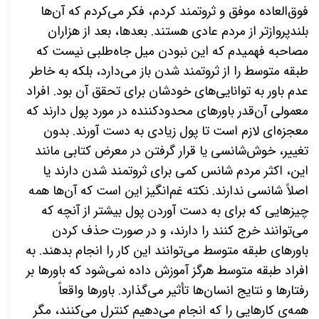
فوق‌العاده موفق و ثروتمند کردم، فکر می‌کردم که آن‌ها
بلندپروازتر از مردم عادی هستند. بعدها، بعد از هزاران
مصاحبه فهمیدم که این نبودن میل جاه‌طلبی نیست که
طبقه متوسط را از ثروتمند شدن باز می‌دارد، بلکه به خاطر
عدم باور به توانایی‌های خودشان برای تحقق آن بود. افراد
معمولی آن‌قدر باورهای محدودکننده در مورد پول دارند که
معجزه‌ای لازم است تا پول زیادی به دست آورند. بدون
تغییر، خوش‌شانسی یا قرار گرفتن در معرض کتابی مانند
این، اکثر مردم شانس کمی برای ثروتمند شدن دارند یا
اصلاً شانسی ندارند. نکته غم‌انگیز این است که آن‌ها همه
چیزهایی که برای به دست آوردن پول بیشتر از آنچه که
می‌توانند خرج کنند را دارند، و در صورت حذف کردن
باورهای طبقه متوسط می‌توانند این کار را انجام بدهند. به
افراد طبقه متوسط هرگز آموزش داده نمی‌شود که باورها بر
رفتارها و نتایج انسان‌ها تأثیر می‌گذارد. باورها واقعاً
همه‌ی کارهایی
را که انجام می‌دهیم کنترل می‌کنند، مگر