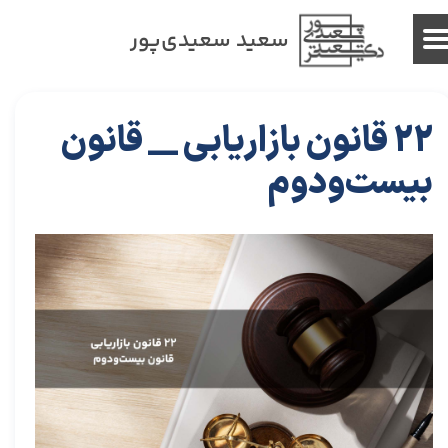
سعید سعیدی‌پور
22 قانون بازاریابی __ قانون
بیست‌ودوم