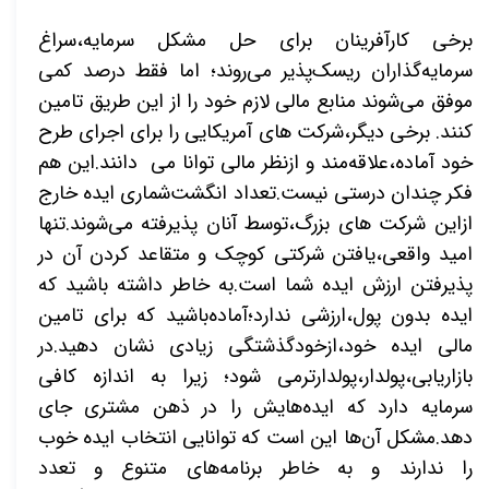
برخی کارآفرینان برای حل مشکل سرمایه،سراغ
سرمایه‌گذاران ریسک‌پذیر می‌روند؛ اما فقط درصد کمی
موفق می‌شوند منابع مالی لازم خود را از این طریق تامین
کنند. برخی دیگر،شرکت های آمریکایی را برای اجرای طرح
خود آماده،علاقه‌مند و ازنظر مالی توانا می دانند.این هم
فکر چندان درستی نیست.تعداد انگشت‌شماری ایده خارج
ازاین شرکت های بزرگ،توسط آنان پذیرفته می‌شوند.تنها
امید واقعی،یافتن شرکتی کوچک و متقاعد کردن آن در
پذیرفتن ارزش ایده شما است.به خاطر داشته باشید که
ایده بدون پول،ارزشی ندارد؛آماده‌باشید که برای تامین
مالی ایده خود،ازخودگذشتگی زیادی نشان دهید.در
بازاریابی،پولدار،پولدارترمی شود؛ زیرا به اندازه کافی
سرمایه دارد که ایده‌هایش را در ذهن مشتری جای
دهد.مشکل آن‌ها این است که توانایی انتخاب ایده خوب
را ندارند و به خاطر برنامه‌های متنوع و تعدد