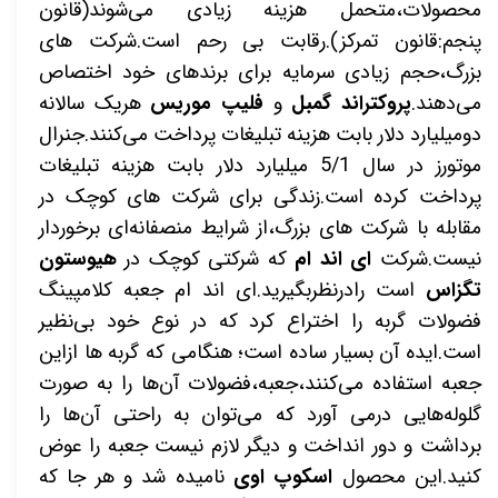
محصولات،متحمل هزینه زیادی می‌شوند(قانون
پنجم:قانون تمرکز).رقابت بی رحم است.شرکت های
بزرگ،حجم زیادی سرمایه برای برندهای خود اختصاص
می‌دهند.
پروکتراند گمبل
و
فلیپ موریس
هریک سالانه
دومیلیارد دلار بابت هزینه تبلیغات پرداخت می‌کنند.جنرال
موتورز در سال 5/1 میلیارد دلار بابت هزینه تبلیغات
پرداخت کرده است.زندگی برای شرکت های کوچک در
مقابله با شرکت های بزرگ،از شرایط منصفانه‌ای برخوردار
نیست.شرکت
ای اند ام
که شرکتی کوچک در
هیوستون
تگزاس
است رادرنظربگیرید.ای اند ام جعبه کلامپینگ
فضولات گربه را اختراع کرد که در نوع خود بی‌نظیر
است.ایده آن بسیار ساده است؛ هنگامی که گربه ها ازاین
جعبه استفاده می‌کنند،جعبه،فضولات آن‌ها را به صورت
گلوله‌هایی درمی آورد که می‌توان به راحتی آن‌ها را
برداشت و دور انداخت و دیگر لازم نیست جعبه را عوض
کنید.این محصول
اسکوپ اوی
نامیده شد و هر جا که