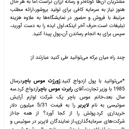
مشتریان آن‌ها کوتاه‌تر و رسانه ارزان تراست.اما به هر حال
هنوز نیاز به سرمایه کافی برای تولید بروشور،ارائه مطلب
مرتبط با فروش و حضور در نمایشگاه‌ها به علاوه هزینه
تبلیغات است.حرف آخر اینکه،اول ایده را به دست آورید،
سپس برای به انجام رساندن آن،پول پیدا کنید.
چند راه میان برکه می‌توانید طی کنید عبارتند از:
*می‌توانید با پول ازدواج کنید.
ژورژث موس باچر
درسال
1985 با وزیر تجارت،آقای
رابرت موس باچر
ازدواج کرد.سه
سال بعد،خانم موس باچر یک شرکت لوازم آرایش
سوئیسی به نام
لاپریر
را به قیمت 5/31 میلیون دلار
خریداری کرد.پولش را از کجا آورد؟ از همه جا؛از
شرکت‌های سرمایه‌گذاری،از نمایندگان لاپریر در سوئیس و