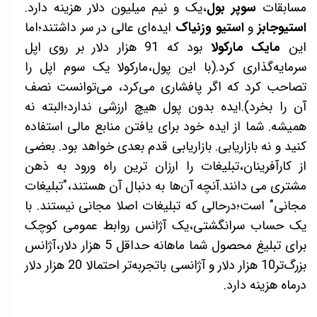
مسابقات
سوپر بول
،یک و نیم میلیون دلار هزینه دارد.
استیوجابز
و
استیو وزنیاک
ایده‌ای عالی در سر داشتند؛اما
این
مایک مارکولا
بود که 91 هزار دلار بر روی اپل
سرمایه‌گذاری کرد.(با این پول،مارکولا یک سوم اپل را
تصاحب کرد که اگر پافشاری می‌کرد، می‌توانست نصف
آن را بخرد).ایده بدون پول هیچ ارزشی ندارد؛البته نه
همیشه. شما از ایده خود برای یافتن منابع مالی استفاده
کنید و نه بازاریابی. بازاریابی قدم بعدی خواهد بود. بعضی
از کارآفرینان،تبلیغات را ارزان ترین راه ورود به ذهن
مشتری می دانند.آنچه آن‌ها به دنبال آن هستند،"تبلیغات
مجانی" است؛درحالی که تبلیغات اصلا مجانی نیستند. با
یک حساب سرانگشتی،یک آژانس روابط عمومی کوچک
برای تبلیغ محصول شما ماهانه حداقل 5 هزار دلار،آژانس
بزرگ‌تر10 هزار دلار و آژانسی باتجربه‌تر احتمالا 20 هزار دلار
درماه هزینه دارد.