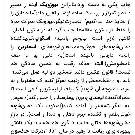
چاپ رنگی به دست آورد.بنابراین
نیوزویک
ایده را تغییر
داده و تمرکز را بر سبک ساده نوشتار تغییر داد:"ما حقایق را
از عقاید جدا می‌کنیم". به‌عبارت‌دیگر،نیوزویک نظرات خود
را فقط در ستون مقاله‌ها چاپ کرد نه در ستون اخبار.
گاهی لازم است بی‌رحم باشید
؛
اسکوپ
،تولیدکننده
دهان‌شویه‌های خوش‌طعم،دهان‌شویه‌های
لیسترین
را
رایحه دارویی نامیده است(به دلیل بو و طعم
نامطبوعش)؛البته حذف رقیب به همین سادگی هم
نیست! قانون عکس مانند شمشیر دو لبه عمل می‌کند؛
باید روی نقطه‌ضعفی از رقیب تمرکز کنیم که مشتریان به
سرعت متوجه آن شوند(یک پاف از لیسترین کافی است تا
مصرف‌کننده لیسترین،بوی بیمارستان را حس کند)؛ سپس
لبه دیگر شمشیر را آماده کنید(اسکوپ یک دهان‌شویه
خوش‌طعم و کشنده جرم دهان و دندان است). در بازار
دهان‌شویه‌ها مثال جالب دیگری هم هست؛ یک تلاش
بیهوده برای رقابت با رهبر. در سال 1961،شرکت
جانسون