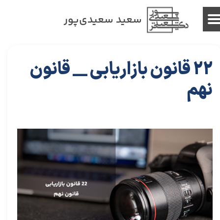
سعید سعیدی‌پور
22 قانون بازاریابی __ قانون
نهم