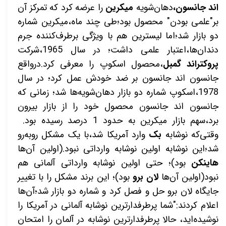
اند جانسون،
دهان‌شویه
میکرین
را عرضه کرد که تمرکز آن
بر"علمی بودن" محصول بود؛طی چند ماه،میکرین شماره
دو بازار شد؛اما لیسترین هم با ویژگی برطرف‌کننده جرم
دندان‌ها،اعتبار علمی داشت؛ در سال 1965،شرکت
پروکتراند گمبل
،محصول اسکوپ را معرفی کرد.درواقع
جانسون اند جانسون بر ضد خودش عمل کرد؛ در سال
1978،اسکوپ شماره دو بازار دهان‌شویه‌ها شد؛ زمانی که
جانسون اند جانسون محصول خود را از بازار بیرون
برد،سهم بازار میکرین به حدود 1 درصد رسیده بود.
وقتی‌که نوشابه
بک
وارد آمریکا شد،با یک مشکل روبه‌رو
شد؛این نوشابه اولین نوشابه وارداتی نبود.(اولین آن‌ها
هاینکن
بود)؛ حتی اولین نوشابه وارداتی آلمانی هم
نبود(اولین آن‌ها
لان برو
بود)؛ این برند مشکل را با تغییر
جایگاه لان برو حل و فصل کرد و شماره دو بازار شد؛آن‌ها
اعلام کردند:"شما پرطرفدارترین نوشابه آلمانی در آمریکا را
نوشیده‌اید، حالا پرطرفدارترین نوشابه در آلمان را امتحان