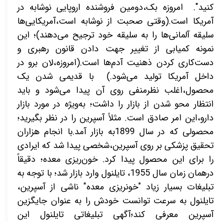
کنید". امروزه بک،دومین فروشنده اروپایی نوشابه در
آمریکا است.(وقتی صحبت از نوشابه است،آمریکایی‌ها
سلیقه آلمانی‌ها را به سلیقه خود ترجیح می‌دهند)؛ این
نمونه کمیابی از تغییر جهت دادن قانون رهبری و
دست‌کاری کردن ذهنیت آدم‌ها است.(امروزه،لان برو در
داخل آمریکا تولید می‌شود.) با قدیمی شدن یک
محصول،اغلب نظرمنفی روی آن پیدا می‌شود و باید
انتظار محو شدن از بازار را داشت؛ به‌ویژه در مورد بازار
دارو،این امر صادق است. مثلاً آسپرین را در نظر بگیرید؛
محصولی که در سال 1899به بازار آمد.با انجام هزاران
تحقیق پزشکی بر روی آسپرین،شخصی پیدا شد که ایرادی
را برای این محصول پیدا کرد. خون‌ریزی معده؛ دقیقاً
درهمان زمان سال 1955، تایلنول وارد بازار شد؛ با توجه به
تبلیغات بسیار زیاد "خونریزی معده" ناشی از آسپرین،
تایلنول به سرعت توانست خودش را به عنوان جایگزین
آسپرین معرفی کند؛آگهی تبلیغاتی تایلنول این