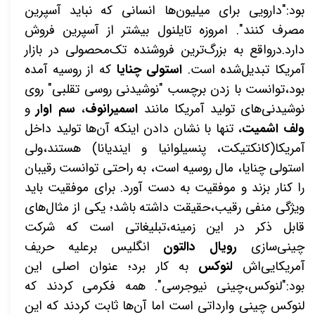
بود:"دارویی برای میلیون‌ها انسانی که نباید آسپرین
مصرف کنند". امروزه تایلنول بیشتر از آسپرین فروش
دارد.درواقع به بزرگ‌ترین فروشنده تک‌محصولی در بازار
آمریکا تبدیل‌شده است.
استولی چنایا
که از روسیه آمده
بود،توانست با زدن برچسب "نوشیدنی روسی تقلبی" روی
نوشیدنی‌های تولید آمریکا مانند
اسمیرانوف
،
سم اوار
و
ولف اشمیت
، تنها با نشان دادن اینکه آن‌ها تولید داخل
آمریکا(کانکتیکت، پنسیلوانیا و ایندیانا) هستند،ولی
استولی چنایا، مال روسیه است، به راحتی توانست رقیبان
را کنار بزند و موفقیت به دست آورد. برای موفقیت باید
ویژگی منفی رقیب،حقیقت داشته باشد؛ یکی از مثال‌های
قابل ذکر در این زمینه،تبلیغاتی است که شرکت
چینی‌سازی
رویال دالتون
انگلیس برعلیه حریف
آمریکایی‌اش
لنوکس
به کار برد؛ عنوان اصلی این
بود:"لنوکس،چینی نیوجرسی". همه فکرمی کردند که
لنوکس چینی وارداتی است اما آن‌ها ثابت کردند که این