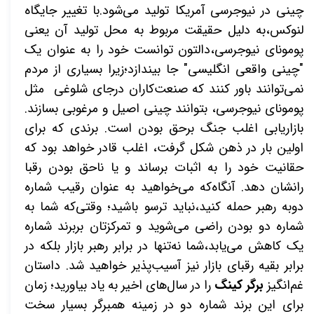
چینی در نیوجرسی آمریکا تولید می‌شود.با تغییر جایگاه
لنوکس،به دلیل حقیقت مربوط به محل تولید آن یعنی
پومونای نیوجرسی،دالتون توانست خود را به عنوان یک
"چینی واقعی انگلیسی" جا بیندازد؛زیرا بسیاری از مردم
نمی‌توانند باور کنند که صنعت‌کاران درجای شلوغی مثل
پومونای نیوجرسی، بتوانند چینی اصیل و مرغوبی بسازند.
بازاریابی اغلب جنگ برحق بودن است. برندی که برای
اولین بار در ذهن شکل گرفت، اغلب قادر خواهد بود که
حقانیت خود را به اثبات برساند و یا ناحق بودن رقبا
رانشان دهد. آنگاه‌که می‌خواهید به عنوان رقیب شماره
دوبه رهبر حمله کنید،نباید ترسو باشید؛ وقتی‌که شما به
شماره دو بودن راضی می‌شوید و تمرکزتان بربرند شماره
یک کاهش می‌یابد،شما نه‌تنها در برابر رهبر بازار بلکه در
برابر بقیه رقبای بازار نیز آسیب‌پذیر خواهید شد. داستان
غم‌انگیز
برگر کینگ
را در سال‌های اخیر به یاد بیاورید؛ زمان
برای این برند شماره دو در زمینه همبرگر بسیار سخت