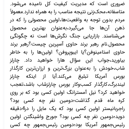
ضروری است که مدیریت کیفیت کل نامیده می‌شود.
متاسفانه،محک‌زنی نتیجه مناسب را به همراه ندارد.معمولاً
مردم بدون توجه به واقعیت‌ها،اولین محصولی را که در
ذهن آن‌ها جا می‌گیرد،به‌عنوان بهترین محصول
می‌شناسند. بازاریابی جنگ نگرش‌ها است نه چگونگی
محصول.نام رهبر برند حاوی آسپرین چیست؟رهبر برند
حاوی استامینوفن؟یا ایبوپروفن؟ اولین‌ها را به خاطر
بیاورید،جواب این سؤال هارا خواهید داد. چارلز
شاب،خودش را به‌عنوان بزرگ‌ترین و ارزان‌ترین کارگذار
بورس آمریکا تبلیغ می‌کند.آیا از اینکه چارلز
لیندبرگ،کارگذار کسب‌وکار بورس چارلزشاب باشد،تعجب
خواهید کرد؟ نیل آمسترانگ اولین کسی بود که بر روی
کره ماه قدم گذاشت؛دومین نفر چه کسی بود؟
راجربانیستر اولین کسی بود که یک مایل را در4دقیقه
دوید؛دومین نفر چه کسی بود؟ جورج واشینگتن اولین
رئیس‌جمهور آمریکا بود؛دومین رئیس‌جمهور چه کسی