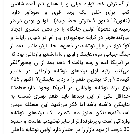
از گسترش خط تولید قبلی و با همان نام آمده،شانس
کمی برای خلق یک برند قوی و سودآور دارد.
(قانون12:قانون گسترش خط تولید) اولین بودن در هر
زمینه‌ای معمولاً اولین جایگاه را در ذهن مشتری ایجاد
می‌کند؛هرتز در کرایه خودرو،آی بی ام در دنیای رایانه و
کوکاکولا در بازار نوشابه،در ذهن‌ها جا بازکرده‌اند. بعد از
جنگ جهانی دوم،هاینکن اولین ماءالشعیر وارداتی بود که
در آمریکا اسم و رسم یافت؛4 دهه بعد از آن چطور؟فکر
می‌کنید رتبه اول برندهای نوشابه وارداتی در اختیار
کیست؟آن‌که بهترین طعم را دارد یا هاینکن؟ اکنون 425
نوع برند نوشابه وارداتی در آمریکا وجود دارد؛مطمئنا
حداقل یکی از این برندها باید طعم بهتری نسبت به
هاینکن داشته باشد.اما فکر می‌کنید این مسئله مهمی
است؟نه.هاینکن هنوز هم شماره یک برندهای نوشابه
وارداتی است و پرطرفدارتر از سایر نوشیدنی‌هاست و حدود
30 درصد از سهم بازار را در اختیار دارد.اولین نوشابه داخلی