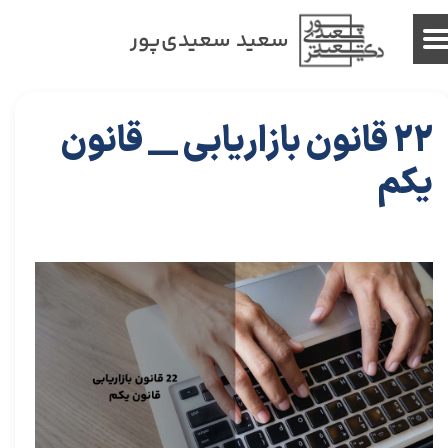
سعید سعیدی‌پور
22 قانون بازاریابی __ قانون
یکم