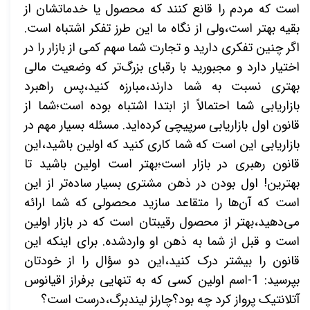
است که مردم را قانع کنند که محصول یا خدماتشان از
بقیه بهتر است،ولی از نگاه ما این طرز تفکر اشتباه است.
اگر چنین تفکری دارید و تجارت شما سهم کمی از بازار را در
اختیار دارد و مجبورید با رقبای بزرگ‌تر که وضعیت مالی
بهتری نسبت به شما دارند،مبارزه کنید،پس راهبرد
بازاریابی شما احتمالاً از ابتدا اشتباه بوده است؛شما از
قانون اول بازاریابی سرپیچی کرده‌اید. مسئله بسیار مهم در
بازاریابی این است که شما کاری کنید که اولین باشید،این
قانون رهبری در بازار است؛بهتر است اولین باشید تا
بهترین! اول بودن در ذهن مشتری بسیار ساده‌تر از این
است که آن‌ها را متقاعد سازید محصولی که شما ارائه
می‌دهید،بهتر از محصول رقیبتان است که در بازار اولین
است و قبل از شما به ذهن او واردشده. برای اینکه این
قانون را بیشتر درک کنید،این دو سؤال را از خودتان
بپرسید: 1-اسم اولین کسی که به تنهایی برفراز اقیانوس
آتلانتیک پرواز کرد چه بود؟چارلز لیندبرگ،درست است؟