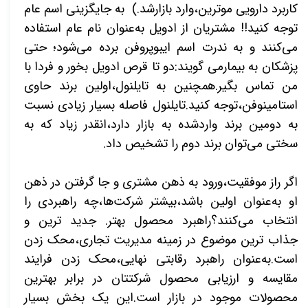
کاربرد دارویی موترین،وارد بازارشد.) به جایگزینی اسم عام
توجه کنید!! مشتریان از ادویل به‌عنوان نام عام استفاده
می‌کنند و به ندرت اسم ایبوپروفن برده می‌شود؛ حتی
پزشکان به بیمارمی گویند:دو تا قرص ادویل بخور و فردا با
من تماس بگیر.همچنین به تایلنول،اولین برند حاوی
استامینوفن،توجه کنید.تایلنول فاصله بسیار زیادی نسبت
به دومین برند واردشده به بازار دارد،انقدر زیاد که به
سختی می‌توان برند دوم را تشخیص داد.
اگر راز موفقیت،ورود به ذهن مشتری و جا گرفتن در ذهن
او به‌عنوان اولین باشد،بیشتر شرکت‌ها،چه راهبردی را
انتخاب می‌کنند؟راهبرد محصول بهتر. جدید ترین و
جذاب ترین موضوع در زمینه مدیریت تجاری،محک زدن
است.به‌عنوان راهبرد رقابتی نهایی،محک زدن فرایند
مقایسه و ارزیابی محصول شرکتتان در برابر بهترین
محصولات موجود در بازار است.این یک بخش بسیار