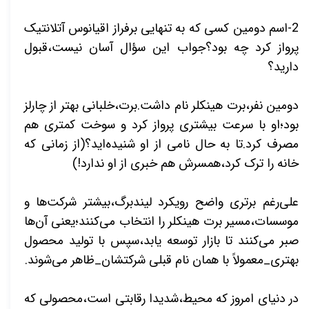
2-اسم دومین کسی که به تنهایی برفراز اقیانوس آتلانتیک
پرواز کرد چه بود؟جواب این سؤال آسان نیست،قبول
دارید؟
دومین نفر،برت هینکلر نام داشت.برت،خلبانی بهتر از چارلز
بود؛او با سرعت بیشتری پرواز کرد و سوخت کمتری هم
مصرف کرد.تا به حال نامی از او شنیده‌اید؟(از زمانی که
خانه را ترک کرد،همسرش هم خبری از او ندارد!)
علی‌رغم برتری واضح رویکرد لیندبرگ،بیشتر شرکت‌ها و
موسسات،مسیر برت هینکلر را انتخاب می‌کنند؛یعنی آن‌ها
صبر می‌کنند تا بازار توسعه یابد،سپس با تولید محصول
بهتری_معمولاً با همان نام قبلی شرکتشان_ظاهر می‌شوند.
در دنیای امروز که محیط،شدیدا رقابتی است،محصولی که