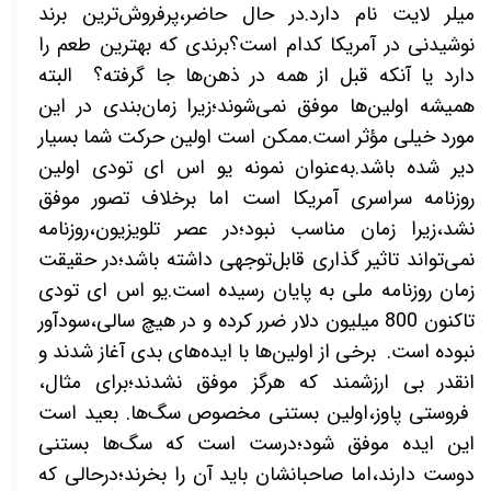
میلر لایت نام دارد.در حال حاضر،پرفروش‌ترین برند
نوشیدنی در آمریکا کدام است؟برندی که بهترین طعم را
دارد یا آنکه قبل از همه در ذهن‌ها جا گرفته؟ البته
همیشه اولین‌ها موفق نمی‌شوند؛زیرا زمان‌بندی در این
مورد خیلی مؤثر است.ممکن است اولین حرکت شما بسیار
دیر شده باشد.به‌عنوان نمونه یو اس ای تودی اولین
روزنامه سراسری آمریکا است اما برخلاف تصور موفق
نشد،زیرا زمان مناسب نبود؛در عصر تلویزیون،روزنامه
نمی‌تواند تاثیر گذاری قابل‌توجهی داشته باشد؛در حقیقت
زمان روزنامه ملی به پایان رسیده است.یو اس ای تودی
تاکنون 800 میلیون دلار ضرر کرده و در هیچ سالی،سودآور
نبوده است. برخی از اولین‌ها با ایده‌های بدی آغاز شدند و
انقدر بی ارزشمند که هرگز موفق نشدند؛برای مثال،
فروستی پاوز،اولین بستنی مخصوص سگ‌ها. بعید است
این ایده موفق شود؛درست است که سگ‌ها بستنی
دوست دارند،اما صاحبانشان باید آن را بخرند؛درحالی که