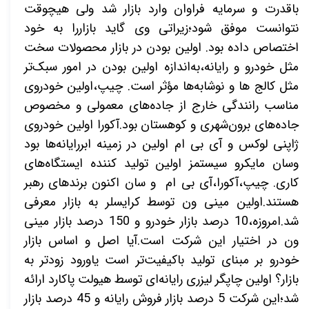
باقدرت و سرمایه فراوان وارد بازار شد ولی هیچوقت
نتوانست موفق شود؛زیراتی وی گاید بازاررا به خود
اختصاص داده بود. اولین بودن در بازار محصولات سخت
مثل خودرو و رایانه،به‌اندازه اولین بودن در امور سبک‌تر
مثل کالج ها و نوشابه‌ها مؤثر است. چیپ،اولین خودروی
مناسب رانندگی خارج از جاده‌های معمولی و مخصوص
جاده‌های برون‌شهری و کوهستان بود.آکورا اولین خودروی
ژاپنی لوکس و آی بی ام اولین در زمینه ابررایانه‌ها بود
وسان مایکرو سیستمز اولین تولید کننده ایستگاه‌های
کاری. چیپ،آکورا،آی بی ام و سان اکنون برندهای رهبر
هستند.اولین مینی ون توسط کرایسلر به بازار معرفی
شد.امروزه،10 درصد بازار خودرو و 150 درصد بازار مینی
ون در اختیار این شرکت است.آیا اصل و اساس بازار
خودرو بر مبنای تولید باکیفیت‌تر است یاورود زودتر به
بازار؟ اولین چاپگر لیزری رایانه‌ای توسط هیولت پاکارد ارائه
شد؛این شرکت 5 درصد بازار فروش رایانه و 45 درصد بازار