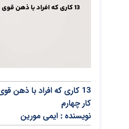
13 کاری که افراد با ذ
ه
ن قوی 
کار چهارم
نویسنده : ا
ی
می مورین