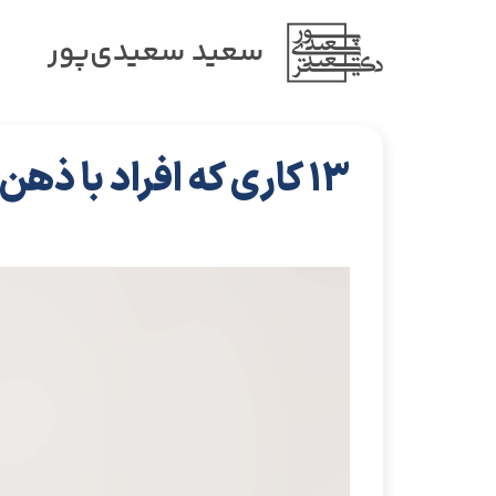
سعید سعیدی‌پور
13 کاری که افراد با ذهن قوی انجام نمی‌دهند __ چهار