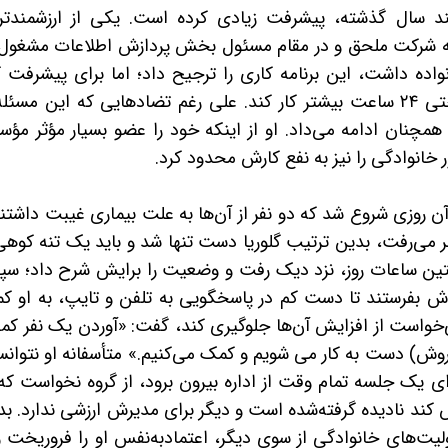
سال گذشته، پیشرفت زیادی کرده است. یکی از ارزشمندتر
وقت به شرکت ملحق و در مقام مسئول بخش پردازش اطلاعات مشغول 
واده داشت، این برنامه کاری را ترجیح داد؛ اما برای پیشرفت ک
حتی
۲۴
ساعت بیشتر کار کند. علی رغم تضادهایی که این مسئله 
مچنان ادامه می‌داد. او از اینکه خود را عضو بسیار مؤثر مؤس
 خانوادگی را نیز به نفع کارش محدود کرد.
ن روزی شروع شد که دو نفر از آن‌ها به علت بیماری غیبت داشتن
هر می‌رفت، بدین ترتیب گلوریا دست تنها شد و باید یک تنه کوهی
خستین ساعات روز، نزد دیک رفت و وضعیت را برایش شرح داد؛ س
دش بفرستند تا دست کم در پاسخگویی به تلفن و تایپ، به او ک
‌خواست از افزایش آن‌ها جلوگیری کند، گفت: «آوردن یک نفر کم
ش) دست به کار می شویم و کمک می‌کنیم.» متأسفانه او نتوان
برای یک جلسه تمام وقت از اداره بیرون برود، از گروه نخواست که
 کند نادیده گرفته‌شده است و دیگر برای مدیرش ارزشی ندارد. ب
ت‌های خانوادگی از سوی دیگر، اعتمادبه‌نفس او را فروریخت و 