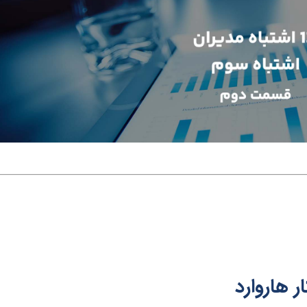
ر ه
ا
روار
د