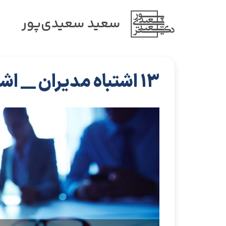
سعید سعیدی‌پور
13 اشتباه مدیران __ اشتباه سوم (قسمت دوم)