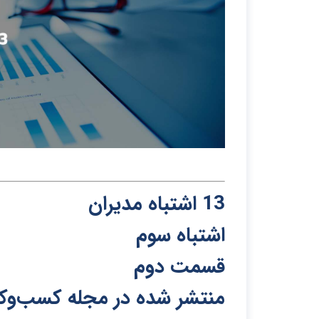
13 ا
ش
تباه م
د
یران
اشتباه سوم
قسمت دوم
منتشر شد
ه
در مجله کسب‌و‌کا