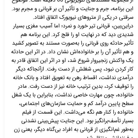
این برنامه، جرم و جنایت و تأثیر آن بر قربانی و مجرم بود.
سرقتی در یکی از متروهای نیویورک اتفاق افتاد.
دراین‌بین، قربانی تیر خورد و نمرد؛ اما آسیب مغزی بسیار
شدیدی دید که در نهایت او را فلج کرد. این برنامه هم
تأثیر حادثه روی قربانی را به‌صورت مستند به تصویر کشید
و هم تأثیر آن را بر خانواده‌اش نشان داد. در اثر این حادثه
یک واکنش زنجیروار شروع شد، او در اثر این اتفاق قادر به
کار کردن نبود، پس شغلش از دست رفت. ازآنجاکه دیگر
درآمدی نداشت، اقساط رهن به تعویق افتاد و بانک خانه
را توقیف کرد، بدین ترتیب خانه نیز از دست رفت. مادر
خانواده، چون مهارت خاصی نداشت، بنابراین با یک شغل
سطح پایین درآمد کم و حمایت سازمان‌های اجتماعی،
خانواده را کنار هم نگه می‌داشت. این قسمت از فیلم
بسیار تأسف‌برانگیز بود. این جنایت پیش‌بینی نشدنی
به‌طور غم‌انگیزی از قربانی به افراد بی‌گناه دیگر، یعنی زن
و فرزندانش منتقل شد.