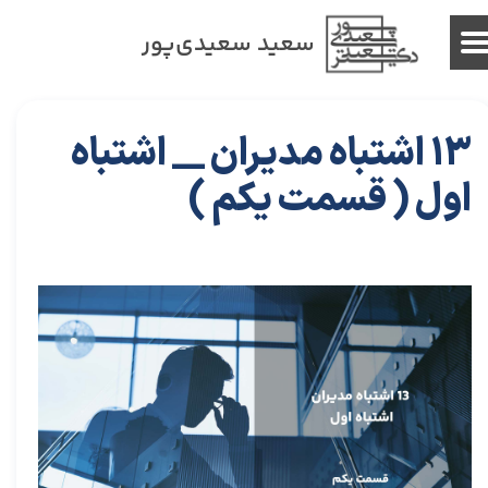
سعید سعیدی‌پور
13 اشتباه مدیران __ اشتباه
اول ( قسمت یکم )