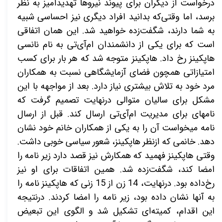
درخواست از دیگران برای پیوند نیروها تهدیدآمیز به نظر
برسد، اما وقتی‌که بدانید افراد دیگری نیز احساسی شبیه
به شما دارند، شگفت‌­زده خواهید شد. این همان اتفاقی
است که برای یکی از دانشمندان ام­‌آی‌­تی به نام نانسی
هاپکینز رخ داد. هاپکینز متوجه شد که هر بار برای کسب
امتیازاتی همچون فضای آزمایشگاهی نسبت به همکاران
مرد خود به تلاش بیشتری نیاز دارد. بعد از مواجهه با این
مشکل برای سالیان متوالی درنهایت تصمیم گرفت که
نامه­ای برای مدیریت ام­‌
آی‌­تی ارسال کند. قبل از ارسال
نامه می­خواست آن را به یکی از همکاران خانم خود نشان
دهد. خانمی که ازنظر هاپکینز، شعور سیاسی خوبی داشت.
وقتی هاپکینز فهمید که همکارش نیز قصد دارد زیر نامه را
امضا کند، شگفت­‌زده شد. همین اتفاقات برای او نیز
رخ‌داده بود. درنهایت، 14 زن از 15 زنی که هاپکینز نامه را
به آن­ها نشان داده بود، زیر نامه را امضا کردند. درنتیجه
این اقدام، کمیته­‌ای تشکیل شد و الگوی این تبعیض