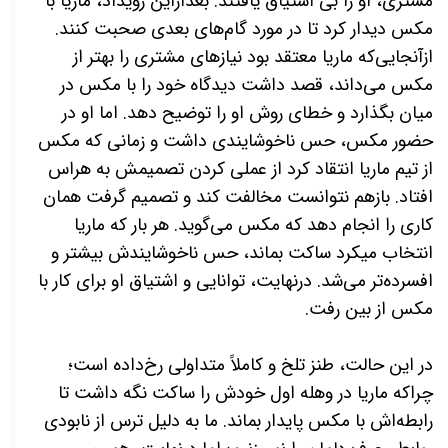
مشتری، او را بی اشتیاق یافتند. بعدازاین رویداد، ماریا با
مکس دیدار کرد تا در مورد گام­‌های بعدی صحبت کنند.
ازآنجایی‌که ماریا معتقد بود نیازهای مشتری را بهتر از
مکس می­‌داند، قصد داشت دیدگاه خود را با مکس در
میان بگذارد و خطای روش او را توضیح دهد. اما او در
حضور مکس، حس ناخوشایندی داشت و زمانی که مکس
از تیم ماریا انتقاد کرد از عملی کردن تصمیمش به هراس
افتاد. بازهم نتوانست مخالفت کند و تصمیم گرفت همان
کاری را انجام دهد که مکس
می­‌گوید. هر بار که ماریا
انتخاب می­کرد ساکت بماند، حس ناخوشایندش بیشتر و
افسرده­‌تر می­‌شد. درنهایت، توانایی و اشتیاق او برای کار با
مکس از بین رفت.
در این حالت، طنز تلخ و کاملاً متداولی رخ‌داده است؛
چراکه ماریا در وهله اول خودش را ساکت نگه داشت تا
رابطه­‌اش با مکس پایدار بماند. ما به دلیل ترس از نابودی