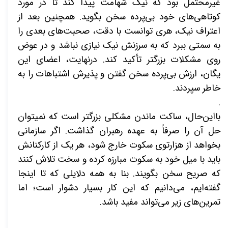
غیرمحتمل بود که نیک شهامت پیدا کند تا در مورد
کوتاهی­‌های خود بی‌­پرده سخن بگوید. همچنین بعد از
اعتراف نیک، هری توانست با دقت، صحبت­‌های بعدی را
به سمتی ببرد که به سرزنش نیک
نیازی نباشد و در عوض
روی مشکلات بزرگ­تر تأکید کند. درنهایت، اعضای این
یگان، ارزش بی‌­پرده سخن گفتن و پذیرش اشتباهات را به
خاطر سپردند.
.
بااین‌حال، ساکت ماندن مشکلی بزرگ­تر است که نمی­توان
حل آن­ را صرفاً به عهده رهبران گذاشت. اگر سازمانی
بخواهد از هزارتوی سکوت خارج شود، هر یک از کارکنانش
باید با میل خود به سکوت مبارزه کرده و سخت تلاش کنند
که صریح سخن بگویند. بنا به همه دلایلی که تا اینجا
گفته‌­ایم، می­‌دانیم که این کار بسیار دشوار است؛ اما
تمرین‌­های زیر می‌­تواند مفید باشد.