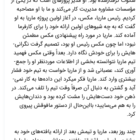
سکوت گرفتارشده بود. او مدیر پروژه­ای است که در یکی از
مؤسسات مشاوره­ مدیریت کار می‌­کند و ما با او مصاحبه
کردیم. رئیس ماریا، مکس، در آغاز اولین پروژه ماریا به او
گفت که به چه شیوه­ای اولین ارائه خود را برای کارفرما
آماده کند. ماریا در مورد راه پیشنهادی مکس مطمئن
نبود؛ اما چون مکس رئیس او بود، تصمیم گرفت نگرانی‌­
هایش را برای خودش نگاه دارد. بعداً وقتی مکس فهمید
تیم ماریا نتوانسته بخشی از اطلاعات موردنظر او را جمع‌­
آوری کند، عصبانی شد و از ماریا خواست به تیم خود فشار
بیشتری وارد کند. ماریا فکر می­کرد این داده­‌ها به کار نمی‌­
آید و گشتن به دنبال آن صرفاً وقت تیم را تلف می­‌کند. در
ذهن خود دست­‌هایش را مشت کرده بود و دندان­‌هایش
را به هم می­‌سایید؛ بااین‌حال از دستور مافوقش پیروی
کرد.
چند روز بعد، ماریا و تیمش بعد از ارائه یافته­‌های خود به