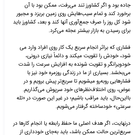
جاده بود و اگر کشاورز تند می‌­رفت، ممکن بود با آن
برخورد کند و تمام سیب­‌هایش روی زمین بریزد و مجبور
شود کل روز را صرف جمع‌­آوری آن­ها کند و بعد، کشاورز باید
برای رسیدن به بازار بیشتر عجله می­‌کرد.
فشاری که براثر انجام سریع یک کار روی افراد وارد می­‌
شود، خودش را تقویت می­کند و دائماً نیازی درونی،
خودویرانگر و تقویت شونده به افزایش سرعت را شدت
می­‌بخشد. بسیاری از ما در زندگی روزمره خود نیز با
فشارهایی روبه­‌رو می­شویم تا سریع‌­تر پیش برویم و در
عوض، روی اختلاف­‌نظرهای خود سرپوش می‌گذاریم.
بااین‌حال، باید مراقب باشیم؛ در غیر این صورت در «تله
سرعتی» خودساخته گرفتار می­‌شویم.
درنهایت، اگر هدف اصلی ما حفظ رابطه یا انجام کارها در
سریع­‌ترین حالت ممکن باشد، باید به‌جای خودداری از