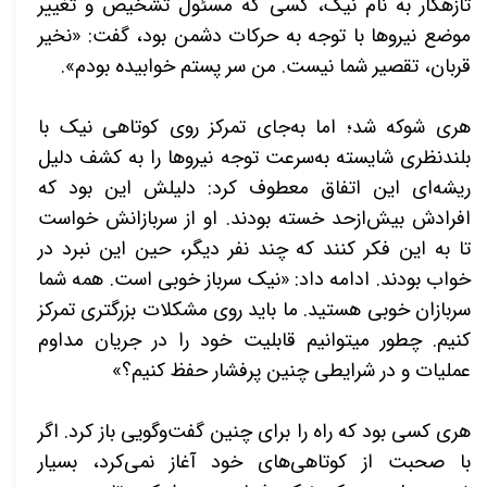
تازه­کار به نام نیک، کسی که مسئول تشخیص و تغییر
موضع نیروها با توجه به حرکات دشمن بود، گفت: «نخیر
قربان، تقصیر شما نیست. من سر پستم خوابیده بودم».
هری شوکه شد؛ اما به‌جای تمرکز روی کوتاهی نیک با
بلندنظری شایسته به‌سرعت توجه نیروها را به کشف دلیل
ریشه‌­ای این اتفاق معطوف کرد: دلیلش این بود که
افرادش بیش‌ازحد خسته بودند. او از سربازانش خواست
تا به این فکر کنند که چند نفر دیگر، حین این نبرد در
خواب بودند. ادامه داد: «نیک سرباز خوبی است. همه شما
سربازان خوبی هستید. ما باید روی مشکلات بزرگ­تری تمرکز
کنیم. چطور می­توانیم قابلیت خود را در جریان مداوم
عملیات و در شرایطی چنین پرفشار حفظ کنیم؟»
هری کسی بود که راه را برای چنین گفت­‌وگویی باز کرد. اگر
با صحبت از کوتاهی­‌های خود آغاز نمی­‌کرد، بسیار