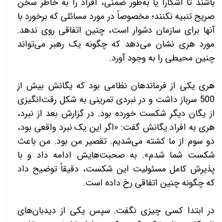
باشند تا آشکارا یا به‌طور ضمنی، افراد را به خاطر سخن
صریح تنبیه
نکنند؛ مخصوصاً در مورد مسائلی که برخورد با
آن­ها برای سازمان دشوار است، چنین اتفاقی روی ندهد.
مورد هری نشان می‌­دهد که چگونه یک رهبر می‌­تواند
چنین محیطی را به وجود آورد.
هری یکی از فرماندهان نظامی بود که یگانش بیش از
500 سرباز داشت و در نبردی تمرینی به شکل رقت‌­انگیزی
از یگان دیگر شکست خورده بود. در گزارش بعد از نبرد،
هری به افراد یگانش گفت: «اگر این یک نبرد واقعی بود،
دو سوم از ما کشته می­‌شدیم. تقصیر من بود. من باعث
شکست شما شدم». به صحبت­‌هایش ادامه داد و با
پذیرش کامل مسئولیت این شکست، دقیقاً توضیح داد
که چگونه چنین اتفاقی رخ داده است.
در ابتدا کسی چیزی نگفت. سپس یکی از دیدبان­‌های