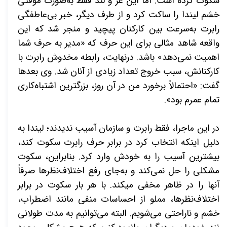
سکوت کرده است. اما این غر و لند فقط به‌صورت موقتی
خشم لیندا را ساکت کرد و از طرف دیگر، خبر بی­‌عاطفگی
رابرت به‌سرعت بین کارکنان پیچید و منجر شد که این
واقعه شاهد مثالی برای این حرف که «مدیر به حرف شما
اهمیت نمی­‌دهد» باشد. درنهایت، رابطه مخدوش رابرت با
کارکنانش، سبب خروج تعداد زیادی از آنان شد. وی بعدها
گفت: «احتمالاً برخورد من در آن روز، بزرگ­ترین اشتباه‌کاری
تمام عمرم بود».
در این ماجرا، فقط رابرت و سازمان آسیب ندیدند؛ لیندا به
دلیل اینکه انتخاب کرد در برابر حرف رابرت سکوت کند،
بیشترین آسیب را به خودش وارد کرد. بنابراین، سکوت
مشکلی را حل نمی­‌کند و به‌جای رفع اختلاف­‌نظرها صرفاً
آن­ها را در ظاهر مخفی می­کند. با هر بار سکوت در برابر
اختلاف­‌نظرها، مملو از احساسات منفی مانند اضطراب،
خشم و ناراحتی می­‌شویم. البته می‌­توانیم به مدت طولانی