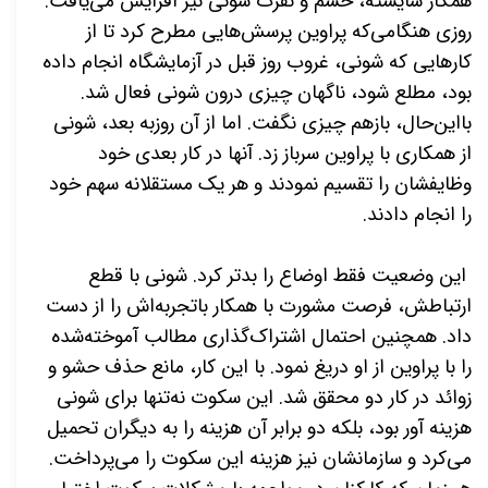
همکار شایسته، خشم و نفرت شونی نیز افزایش می‌­یافت.
روزی هنگامی‌که پراوین پرسش‌­هایی مطرح کرد تا از
کارهایی که شونی، غروب روز قبل در آزمایشگاه انجام داده
بود، مطلع شود، ناگهان چیزی درون شونی فعال شد.
بااین‌حال، بازهم چیزی نگفت. اما از آن روزبه بعد، شونی
از همکاری با پراوین سرباز زد. آن­ها در کار بعدی خود
وظایفشان را تقسیم نمودند و هر یک مستقلانه سهم خود
را انجام دادند.
این وضعیت فقط اوضاع را بدتر کرد. شونی با قطع
ارتباطش، فرصت مشورت با همکار باتجربه‌­اش را از دست
داد. همچنین احتمال اشتراک­‌گذاری مطالب آموخته‌شده
را با پراوین از او دریغ نمود. با این کار، مانع حذف حشو و
زوائد در کار دو محقق شد. این سکوت نه‌تنها برای شونی
هزینه آور بود، بلکه دو برابر آن هزینه را به دیگران تحمیل
می­‌کرد و سازمانشان نیز هزینه این سکوت را می­‌پرداخت.