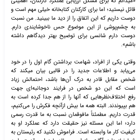
«می­دانم که
برای مشکل ارزیابی عملکرد کارکنان، اهمیتی
قائل نیستید؛ اما برای کارکنان کتابخانه خیلی مهم است و
دوست داریم که این اتفاق را از دید ما ببینید. من نسبت
به چشم‌­پوشی از این موضوع حس ناخوشایندی دارم.
دوست دارم شانسی برای توضیح بهتر دیدگاهم داشته
باشم».
وقتی یکی از افراد، شهامت برداشتن گام اول را در خود
می­‌یابد و اطلاعات جدید را در قالبی بیان می­کند که
شخص مقابل قادر به درک آن­‌ها باشد، احتمالش زیاد
است که این دو شخص در فرایند دوجانبه‌­ای جهت
رفع اختلاف­‌نظرهایی که آن­ها را از هم جدا کرده است به
هم بپیوندند. البته همه ما بیش ازآنچه فکرش را می­‌کنیم،
قدرت داریم. مطمئناً مافوقمان نسبت به ما قدرت رسمی
دارد؛ اما این مسئله نیز حقیقت دارد که عملکرد او به
کیفیت کار ما وابسته است. فراموش نکنید که رئیستان به