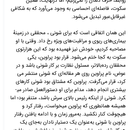
روابط، حرف دلمان را نمی‌­زنیم؛ اما درنهایت، همین
سکوت، فاصله­‌ای احساسی به وجود می‌آورد که به شکافی
غیرقابل‌عبور تبدیل می­‌شود.
این همان اتفاقی است که برای شونی ، محققی در زمینه
بیماری­‌های ریوی و مراقبت­‌های ویژه رخ داد. وقتی با او
مصاحبه کردیم، خودش نیز فهمیده بود که این هزارتوی
سکوت به کجا ختم می‌­شود. قرار بود پراوین
، یکی
محققان رده­‌بالاتر، مسئول نظارت بر کار شونی باشد و در
عوض، نام پراوین روی هر مقاله‌­ای که شونی منتشر می­‌
کرد، قرار می­‌گرفت. پراوین که مشتاق بود شونی کارهای
بیشتری انجام دهد، مدام برای او دستورالعمل صادر می­
کرد. شونی از اینکه رئیس بالای سرش باشد، متنفر بود؛ اما
همیشه همان­طوری که پراوین می­خواست، رفتار کرد و
هیچ­وقت کنار نکشید. به‌مرور زمان و با ادامه یافتن رفتار
پراوین با شونی به‌عنوان یک دستیار نادان به‌جای یک