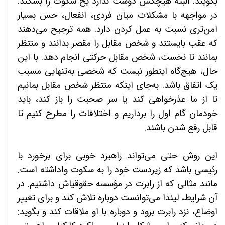
بگویند. البته هیچ­کس دوست ندارد یخ سکوت را بشکند.
در مواجهه با مشکلات میان فردی، انفعال، حس بسیار
امن­‌تری نسبت به عمل کردن دارد. همه ترجیح می­‌دهند
که عقب بایستند و شخص مقابل را مقصر بدانند و منتظر
بمانند تا نخست، شخص مقابل حرکتی انجام دهد. با این
حال، هیچ‌­گاه این­طور نیست که شخصی به‌تنهایی مسبب
یک اتفاق باشد. به‌جای اینکه منتظر شخص مقابل بمانیم
تا از ما عذرخواهی کند یا سر صحبت را باز کند، باید
خودمان گام اول را برداریم و اختلافات را مطرح کنیم تا
قابل رفع شدن باشند.
این روش حتی می‌­تواند راهبرد خوبی برای برخورد با
رئیسی باشد که زیردست خود را به سکوت واداشته است.
مانند مثالی که از رابرت در مؤسسه حقوقی­اش داشتیم. در
آن شرایط، لیندا می‌­توانست دوباره تلاش کند و برای تغییر
اوضاع، نزد رابرت برود و دوباره با او ملاقات کند و بگوید: