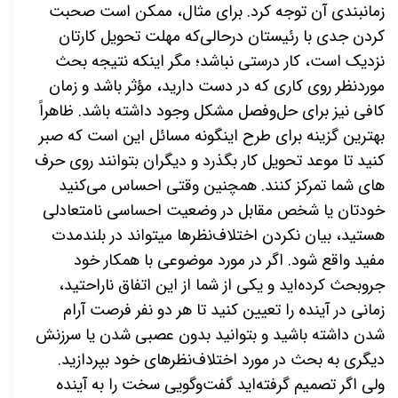
زمان­بندی آن توجه کرد. برای مثال، ممکن است صحبت
کردن جدی با رئیستان درحالی‌که مهلت تحویل کارتان
نزدیک است، کار درستی نباشد؛ مگر اینکه نتیجه بحث
موردنظر روی کاری که در دست دارید، مؤثر باشد و زمان
کافی نیز برای حل­‌وفصل مشکل وجود داشته باشد. ظاهراً
بهترین گزینه برای طرح این­گونه مسائل این است که صبر
کنید تا موعد تحویل کار بگذرد و دیگران بتوانند روی حرف­‌
های شما تمرکز کنند. همچنین وقتی احساس می­‌کنید
خودتان یا شخص مقابل در وضعیت احساسی نامتعادلی
هستید، بیان نکردن اختلاف­‌نظرها می­تواند در بلندمدت
مفید واقع شود. اگر در مورد موضوعی با همکار خود
جروبحث کرده‌­اید و یکی از شما از این اتفاق ناراحتید،
زمانی در آینده را تعیین کنید تا هر دو نفر فرصت آرام
شدن داشته باشید و بتوانید بدون عصبی شدن یا سرزنش
دیگری به بحث در مورد اختلاف­‌نظرهای خود بپردازید.
ولی اگر تصمیم گرفته­‌اید گفت‌­وگویی سخت را به آینده