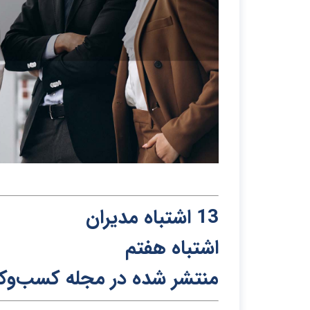
13 ا
ش
تباه م
د
یران
اشتباه هفتم
منتشر شد
ه
د
ر
مج
له
کسب‌و‌کا