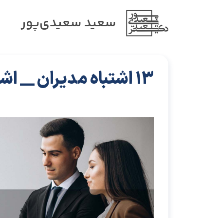
سعید سعیدی‌پور
13 اشتباه مدیران __ اشتباه هفتم