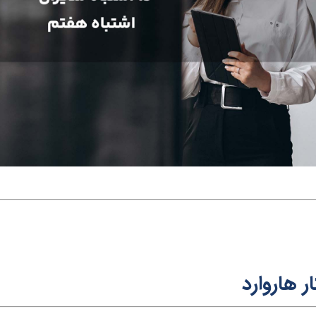
ر ه
ارو
ار
د