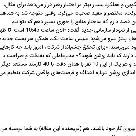
و عملکرد بسیار بهتر در اختیار رهبر قرار می‌­دهد.برای مثال،
شرکت، مختصر و مفید صحبت می‌­کرد، وقتی متوجه شد به هماهن
ن قصد دارم که ساختار منابع را طوری تغییر دهم که بتوانیم
اثربخشی کاری خود را بالا ببریم». پس از رونمایی از نمودار سازمانی جدید گفت: «الان ساعت 10:45 است. 
ی ناهار، پیتزا سرو می‌­شود. سپس ساعت یک، همگی سر پست جدیدم
 می‌پرسند: «برای تحقق چشم‌­انداز شرکت، امروز باید چه کارهایی
انجام دهیم؟
نیروی تحت مسئولیت خود ارتباط برقرار می‌­کند و هر یک از این 10 نفر با همان دقت با 40 کارمند مستع
­‌اندازی روشن درباره اهداف و فرصت‌­های واقعی شرکت تنظیم می‌­
نیروی کار خود باشید، هم (نویسنده این مقاله) به شما توصیه می­‌