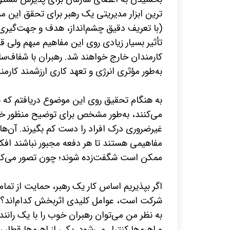
ترین ابزار مدیریتی یک رهبر برای تحقق این م
(با تعریف دقیق
چشم­‌انداز، هدف و جهت‌­گیر
تأثیر بسیار زیادی روی این مفاهیم مبهم ولی 
کارمندان خارج خواهند شد. رهبران با شفاف‌­سا
به‌طور مؤثری انرژی و تعهد کاری ارزشمند کارمن
به هنگام تحقیق روی این موضوع دریافتم که بسی
می‌­کنند، به‌طور مشخص برای توضیح منظور خود
غیرضروری درک افراد را دست کم بگیرند. آن‌­ها 
مفاهیمی هستند تا هر دفعه مجبور نباشند افک
ممکن است شگفت‌­زده شوند؛ چون تصور می‌­
اگر بپذیریم اساس کار یک رهبر، حمایت از تمام 
شرکت است، عوامل کلیدی اثربخش کدام‌اند؟ رهبر
به نظر من می‌­توان رهبران خوب را با یک راننده
و اهرم‌­ها کنترل می‌­شود. یکی از اهرم‌­ها قطار 