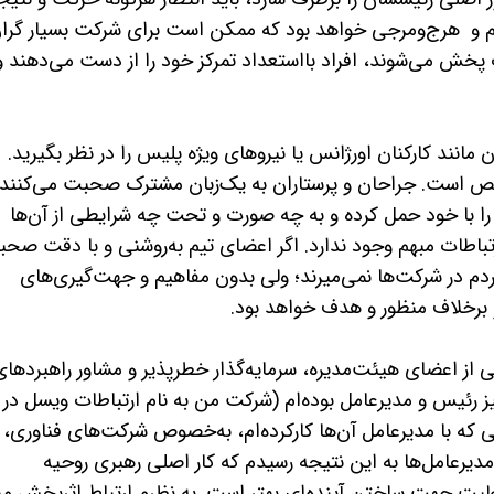
نظم و هرج­‌ومرجی خواهد بود که ممکن است برای شرکت بسیار گرا
ت پخش می­‌شوند، افراد بااستعداد تمرکز خود را از دست می‌­دهند و
ن مانند کارکنان اورژانس یا نیروهای ویژه­ پلیس را در نظر بگیرید.
است. جراحان و پرستاران به یک‌زبان مشترک صحبت می­‌کنند.
 را با خود حمل کرده و به چه صورت و تحت چه شرایطی از آن‌­ها
تباطات مبهم وجود ندارد. اگر اعضای تیم به‌روشنی و با دقت صح
م در شرکت‌ها نمی‌­میرند؛ ولی بدون مفاهیم و جهت­‌گیری‌­های
 و برخلاف منظور و هدف خواهد بود.
از اعضای هیئت­‌مدیره، سرمایه‌­گذار خطرپذیر و مشاور راهبردهای
یز رئیس و مدیرعامل بوده‌­ام (شرکت من به نام ارتباطات ویسل در
کت­‌هایی که با مدیرعامل آن­‌ها کارکرده‌ام، به‌خصوص شرکت­‌های فناوری،
دیرعامل­‌ها به این نتیجه رسیدم که کار اصلی رهبری روحیه
 جهت ساختن آینده­‌ای بهتر است. به نظرم ارتباط اثربخش مهم