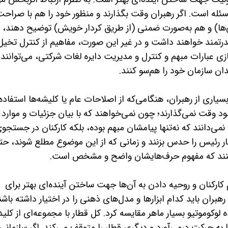
سئله است. اگر رهبران وقت بگذارند و منظور خود را هم با صراح
ی­‌ها) و هم به‌صورت ضمنی (از طریق کردار خویش) توضیح دهند،
قدرتمند خواهند داشت و در غیر این صورت، مفاهیم از کنترل تخیل
زی عبارات مبهم و کنترل و مدیریت دایره لغات شرکتی، می­‌توانند
دان سازمان خود را هم‌سو کنند.
اری از رهبران، هنگامی‌که از اصلاحات عام یا کلیشه‌­ها استفاده
 وقت نمی‌­گذارند؛ چون نمی‌­خواهند که با بیان جزئیات و موارد
نمی‌­دانند که نه‌تنها پیامشان مبهم بوده، بلکه کارکنان در جستجو
ار رئیس را حدس بزنند و زمانی که از این موضوع مطلع شوند، ح
کنند که مفهوم حرف‌­هایشان واضح و مشخص است.
کارکنان و روحیه دادن به آن­‌ها جهت ساختن آینده‌­ای بهتر برای
ان باید کدام ابزارها و مدل‌­های ذهنی را در اختیار داشته باشن
 لوکوموتیو بسیار ماهر مقایسه کرد. کل قطار با مجموعه­‌ای از کلید
را به حرکت درمی­‌آورد و دیگری قطار را متوقف می­‌کند. اگر سازمانی 