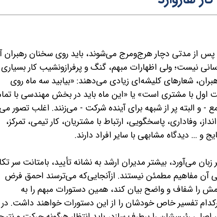
ا پس از مدتی دچار هرج­‌ومرج می­‌شوند، باید روی سخنان رهبران آن­
آسانی نیست؛ ولی اظهارات مبهم، گنگ و پرفرازونشیب کار بسیاری ا
رهبران، شعارهای کلیشه­‌ای زیادی می‌­دهند: «بیابید سه ماه روی
یت اول با مشتری است» یا «این ماه باید در بخش مهندسی با تمام
ع - و البته پر از شبهه برای آینده شرکت - می‌­زنند. اغلب تصور می‌­
نداز، وفاداری، پاسخگویی، ارتباط با مشتریان، کار تیمی، تمرکز،
 و ... دیدگاه مشابهی با سایر افراد دارند.
زبان می‌­آورد، بیشتر مدیران ارشد به نشانه تأیید، بامتانت سر تک
عی آن مفاهیم مطمئن نیستند. ازآنجایی‌که می‌­ترسند احمق فرض
یامش را شفاف و واضح بیان کند، همین دستورات مبهم را به
هرکدام تفسیر خاص خودشان را از این دستورات خواهند داشت. در
 اصلی رئیسشان را برطرف سازد، باید انتظار هرگونه حرکت و نتیجه­