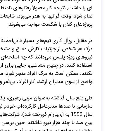
ای را داشت. نتیجه کار معمولاً رفتارهای نام
تمام شود. وقت گران­بها به هدر می­‌رود، شایعا
پروژه‌­های کلان با شکست مواجه می‌­شوند.
در مقابل، روال کاری تیم­‌های بسیار قابل‌اطمینا
درک هر شخص از جزئیات کارش دقیق و مشخص 
نیروهای ویژه پلیس می­‌دانند که چه اسلحه‌­ای
استفاده کنند. در چنین مشاغلی، جایی برای ار
نکنند، ممکن است به مرگ افراد منجر شود. مرد
واضح از سوی مدیران ارشد، کار افراد، بی­‌ثمر
طی پنج سال گذشته به‌عنوان مربی رهبری، یکی 
سازمانی با صدها مدیرعامل کارکرده‌ام. خودم ن
سال 1999 به آی‌­بی‌­ام فروخته شد). شر
بین صد تا چند هزار نیرو داشتند. حین بررسی م
بخشیدن به اعضای سازمان برای پذیرش مسئولیت