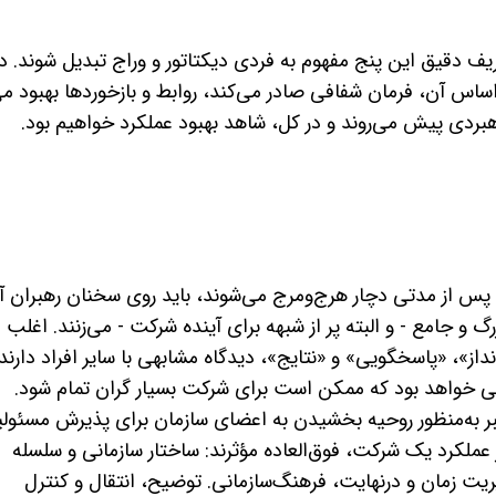
یف دقیق این پنج مفهوم به فردی دیکتاتور و وراج تبدیل شوند. در
 آن، فرمان شفافی صادر می‌­کند، روابط و بازخوردها بهبود می‌
 راهبردی پیش می­‌روند و در کل، شاهد بهبود عملکرد خواهیم بود.
ا پس از مدتی دچار هرج‌­ومرج می‌­شوند، باید روی سخنان رهبران آن­
زرگ و جامع - و البته پر از شبهه برای آینده شرکت - می­‌زنند. اغلب
داز»، «پاسخگویی» و «نتایج»، دیدگاه مشابهی با سایر افراد دارند.
مرجی خواهد بود که ممکن است برای شرکت بسیار گران تمام شود.
هبر به‌منظور روحیه بخشیدن به اعضای سازمان برای پذیرش مسئول
ملکرد یک شرکت، فوق­‌العاده مؤثرند: ساختار سازمانی و سلسله­‌
ت زمان و درنهایت، فرهنگ‌سازمانی. توضیح، انتقال و کنترل