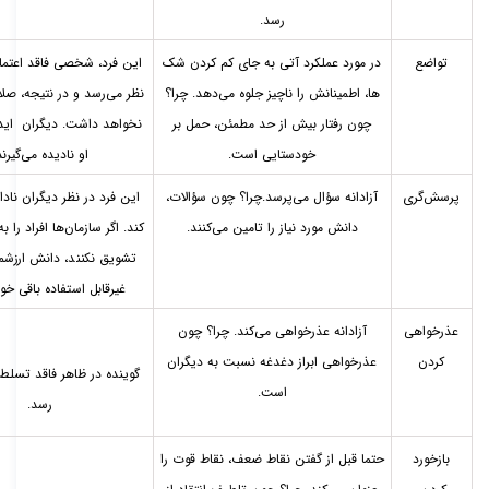
رسد.
تواضع
در مورد عملکرد آتی به جای کم کردن شک­‌
این فرد، شخصی فاقد اعتماد
ها، اطمینانش را ناچیز جلوه می‌­دهد. چرا؟
نظر
می­‌رسد و در نتیجه، صلا
چون رفتار بیش از حد مطمئن، حمل بر
نخواهد داشت. دیگران ایده
خودستایی است.
او نادیده می‌­گیرند
پرسش‌گری
آزادانه سؤال می­‌پرسد.
چرا؟ چون سؤالات،
این فرد در نظر دیگران نادان
دانش مورد نیاز را تامین می‌­کنند.
کند. اگر سازمان­‌ها افراد را 
تشویق نکنند، دانش ارزشم
غیرقابل استفاده باقی خو
عذرخواهی
آزادانه عذرخواهی می­‌کند. چرا؟ چون
کردن
عذرخواهی ابراز دغدغه نسبت به دیگران
گوینده در ظاهر فاقد تسلط ب
است.
رسد.
بازخورد
حتما قبل از گفتن نقاط ضعف، نقاط قوت را