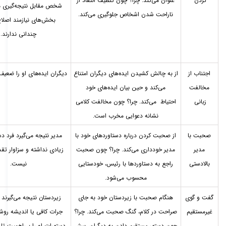
کردن
عنوان می‌­کند. چرا؟ چون تلطیف انتقاد از
شخص مقابل نتیجه­‌گیری م
ناراحت شدن اشخاص جلوگیری می‌­کند.
بخش­‌های نیازمند اصل
چندانی ندارند.
اجتناب از
از به چالش کشیدن ایده­‌های دیگران امتناع
دیگران ایده­‌های او را ضعیف
مخالفت
می­‌کند و حین بیان ایده‌­های خود
زبانی
احتیاط
می­‌کند. چرا؟ چون مخالفت کلامی
نشانه دعوایی مخرب است.
صحبت با
از صحبت کردن درباره دستاوردهای خود با
مدیر نتیجه می­‌گیرد فرد د
مدیر
مدیر خودداری می­‌کند. چرا؟ چون صحبت
زیادی نداشته و سزاوار تقد
بالادستی
راجع به دستاوردها با رئیس، خودستایی
نیست.
محسوب می‌­شود.
گفت و گوی
هنگام صحبت با زیردستان خود به جای
زیردستان نتیجه می­‌گیرند 
غیرمستقیم
صراحت در کلام، گنگ صحبت می­‌کند. چرا؟
جرات کافی یا اندیشه رو
چون دستور مستقیم دادن به دیگران، بیش
دستورات او را بی‌­اهمیت تلق