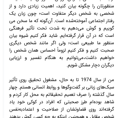
منظورتان را چگونه بیان کنید، اهمیت زیادی دارد و از
شخصی به شخص دیگر متفاوت است؛ چون زبان یک
رفتار اجتماعی آموخته­‌شده است. آن­‌گونه که ما سخن می­‌
گوییم و گوش می­‌دهیم به شدت تحت تأثیر فرهنگی
است که در آن قرار گرفته‌­ایم. شاید فکر کنیم شیوه بیان
منظور ما طبیعی است؛ ولی اگر مانند شخص دیگری
صحبت کنیم و فکر کنیم لزوماً احساس همان شخص را
خواهیم داشت،می‌­توانیم به هنگام تفسیر و ارزیابی
دیگران دچار مشکل شویم.
من از سال 1974 تا به حال، مشغول تحقیق روی تأثیر
سبک­‌های زبانی بر گفت­‌وگوها و روابط انسانی هستم. چهار
سال گذشته را صرف تعمیم تحقیقاتم به محل کار کردم و
شاهد بوده‌­ام طرز صحبتی که افراد در کوکی خود یاد
گرفته‌­اند روی قضاوتشان از صلاحیت و اعتمادبه­‌نفس
شخص مقابل و همچنین اینکه به چه کسی گوش بدهند