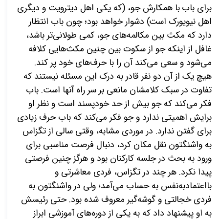
برای باب
با همکارش جو
، (که یکی اهل دیترویت و دیگری
اهل نیویورک است) دشوار خواهد بود؛ چون باب انتظار
دارد که مکث بین مکالمه­‌های جو، کمی طولانی­‌تر باشد،
غافل از اینکه جو از سکوت
بین چنین مکث­‌هایی کلافه
می­‌شود و سعی می­‌کند آن را با حرف­‌های
خود پر کند.
هیچ یک از آن دو نفر قادر به درک این مسئله نیستند که
تفاوت در سبک کلامشان مانعی بر سر راه آن­ها است. باب
فکر می‌­کند که جو بیش از حد خودپسند است و نظر او
برایش اهمیتی ندارد و جو فکر می­‌کند که باب حرف زیادی
برای گفتن ندارد. در موردی مشابه، وقتی سالی از تگزاس
به واشنگتون نقل مکان کرد، دنبال فرصت مناسبی برای
ورود به بحث در جلسه کارکنان بود و هرگز چنین فرصتی
پیدا نکرد. هر چند در تگزاس، فردی معاشرتی و
بااعتمادبه‌­نفس به حساب می‌­آمد؛ ولی در واشنگتون به
فردی خجالتی و گوشه­‌گیر معروف شده بود. حتی رئیسش
به او پیشنهاد داد که به یکی از دوره­‌های آموزشی ابراز