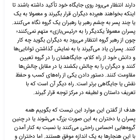
دارند انتظار می‌­رود روی جایگاه خود تأکید داشته باشند تا
اینکه بخواهند هم­‌رده دیگران قرار بگیرند و معمولا به یک
یا چند پسر به چشم رهبر یا رهبران یک گروه نگاه می­‌کنند.
پسران معمولاً یکدیگر را به «رئیس‌­بازی» متهم نمی‌­کنند؛
چون از رهبر گروه انتظار می‌­رود به دیگران بگوید چه کار
کنند. پسران یاد می‌­گیرند با به نمایش گذاشتن توانایی­‌ها
و دانش خود از راه کلام، جایگاهشان را در گروه تعیین
کنند و دیگران را به چالش بکشند یا در مقابل چالش‌­ها
مقاومت کنند. دستور دادن یکی از راه‌­های کسب و حفظ
نقش یا جایگاهی برتر است. راه دیگر آن است که با
تعریف داستان و لطیفه در مرکز توجه قرار گیرند.
هدف از گفتن این موارد این نیست که بگوییم همه
پسران یا دختران به این صورت بزرگ می­‌شوند یا در چنین
گروه‌­هایی احساس راحتی می­‌کنند یا نسبت به کنار آمدن
با این هنجارها به یک اندازه موفق هستند. اما دختران و