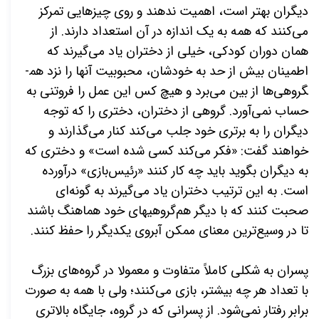
دیگران بهتر است، اهمیت ندهند و روی چیزهایی تمرکز
می­‌کنند که همه به یک اندازه در آن استعداد دارند. از
همان
دوران کودکی، خیلی از دختران یاد می­‌گیرند که
اطمینان بیش از حد به خودشان، محبوبیت آن­ها را نزد هم­
گروهی‌­ها از بین می‌­برد و هیچ کس این
عمل را فروتنی به
حساب نمی‌­آورد. گروهی از دختران، دختری را که توجه
دیگران را به برتری خود جلب می‌­کند کنار می­‌گذارند و
خواهند گفت: «فکر می­‌کند کسی شده است» و دختری که
به دیگران بگوید باید چه کار کنند «رئیس‌­بازی» درآورده
است. به این ترتیب دختران یاد می­‌گیرند به گونه‌­ای
صحبت کنند که با دیگر
هم‌گروهی­های خود هماهنگ باشند
تا در وسیع‌­ترین معنای ممکن آبروی یکدیگر را حفظ کنند.
پسران به شکلی کاملاً متفاوت و معمولا در گروه­‌های بزرگ
با تعداد هر چه بیشتر، بازی می­‌کنند؛ ولی با همه به صورت
برابر رفتار نمی‌­شود. از پسرانی که در گروه، جایگاه بالاتری