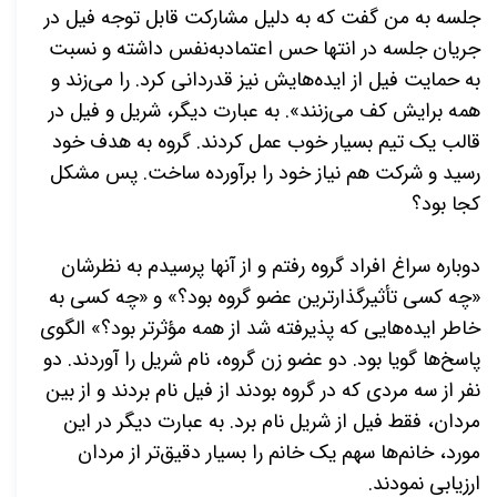
جلسه به من گفت که به دلیل مشارکت قابل توجه فیل در
جریان جلسه در انتها حس اعتمادبه­‌نفس داشته و نسبت
به حمایت فیل از ایده‌­هایش نیز قدردانی کرد. را می­‌زند و
همه برایش کف می­‌زنند». به عبارت
دیگر، شریل و فیل در
قالب یک تیم بسیار خوب عمل کردند. گروه به هدف خود
رسید و شرکت هم نیاز خود را برآورده ساخت. پس مشکل
کجا بود؟
دوباره سراغ افراد گروه رفتم و از آن­ها پرسیدم به نظرشان
«چه کسی تأثیرگذارترین عضو گروه بود؟» و «چه کسی به
خاطر ایده­‌هایی که پذیرفته شد از همه مؤثرتر بود؟» الگوی
پاسخ­‌ها گویا بود. دو عضو زن گروه، نام شریل را آوردند. دو
نفر از سه مردی که در گروه بودند از فیل نام بردند و از بین
مردان، فقط فیل از شریل نام برد. به عبارت دیگر در این
مورد، خانم‌­ها سهم یک خانم را بسیار دقیق‌­تر از مردان
ارزیابی نمودند.