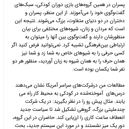
پسران در همین گروه‌های بازی دوران کودکی، سبک‌­های
گفت­‌وگوی خود را می­‌آموزند. از این منظر، پسران و
دختران در دو دنیای متفاوت، بزرگ می‌­شوند. نتیجه این
است که مردان و زنان، شیوه‌­های مختلفی برای بیان
منظورشان
دارند و گفت‌­وگوی بین آن­ها را می­توان به
ارتباطی بین­‌فرهنگی تشبیه کرد. نمی‌­توانید فرض کنید اگر
کسی حرفی را به شیوه­ای خاص به شما زد و شما نیز
همان حرف را به همان شیوه به زبان آوردید، منظور هر دو
نفر شما یکسان بوده است.
مطالعات من درشرکت‌­های سراسر آمریکا نشان می­‌دهند
درس­‌های آموخته­‌شده در کودکی به محیط کار راه می­‌
یابند. مثال پیش رو را در نظر بگیرید: در یک شرکت
چندملیتی بزرگ، گروهی تشکیل شد تا سیاست جدید
انعطاف ساعت کاری را ارزیابی کند. حاضران در این گروه،
دور یک میز نشستند و در مورد این سیستم جدید، بحث