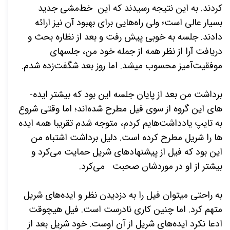
کردند. به این نتیجه رسیدند که این خط‌­مشی جدید
بسیار عالی است؛ ولی راه‌­هایی برای بهبود آن نیز ارائه
دادند. جلسه به خوبی پیش رفت و بعد از نظاره بحث و
دریافت آرا از نظر همه از جمله خود من، جلسه­ای
موفقیت­‌آمیز محسوب می­شد. اما روز بعد شگفت‌­زده شدم.
برداشت من بعد از پایان جلسه این بود که بیشتر ایده‌­
های این گروه از سوی فیل مطرح شده­‌اند؛ اما وقتی شروع
به تایپ یادداشت­‌هایم کردم، متوجه شدم تقریبا همه ایده­‌
ها را شریل مطرح کرده است. دلیل برداشت اشتباه من
این بود که فیل از پیشنهادهای شریل حمایت می‌­کرد و
بیشتر از او در موردشان صحبت
می­‌کرد.
به راحتی می­توان فیل را به دزدیدن نظر و ایده‌­های شریل
متهم کرد. اما چنین کاری نادرست است. فیل هیچ­وقت
ادعا نکرد ایده‌های شریل از آن اوست. خود شریل بعد از