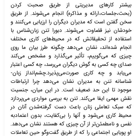
بیشتر کارهای مدیریتی از طریق صحبت کردن
(بحث،جلسات،ارائه و مذاکره) انجام می­‌شوند. از طریق
سخن گفتن است که مدیران دیگران را ارزیابی می­‌کنند و
خودشان نیز قضاوت می­‌شوند. دبورا تنن زبان­‌شناس با
استفاده از تحقیقاتش که در محیط‌­های کاری مختلف
انجام شده­‌اند، نشان می‌­دهد چگونه طرز بیان ما روی
چیزی که می­‌گوییم، تأثیر می­‌گذارد و مشخص می­‌کند
صدای چه کسی به گوش دیگران می‌­رسد، چه کسی اعتبار
می‌­یابد و چه کاری صورت‌می­‌پذیرد.
چشم‌انداز زبان‌­
شناسانه تنن به مدیران نشان می­‌دهد چرا ارتباطات
موجود تا این حد ضعیف است. در این میان، جنسیت
نقش مهمی ایفا می­‌کند. تنن به بررسی مواردی می­‌پردازد
که سبک تعاملی زنان باعث دست گرفته‌شدن آنان در
محیط کاری می­‌شود و آن­ها را بی­‌کفایت، بدون اعتمادبه­‌
نفس و نامطمئن­‌تر از آن چیزی که هستند نشان می‌­دهد.
او پویایی اجتماعی را که از طریق گفت‌­وگو حین تعاملات