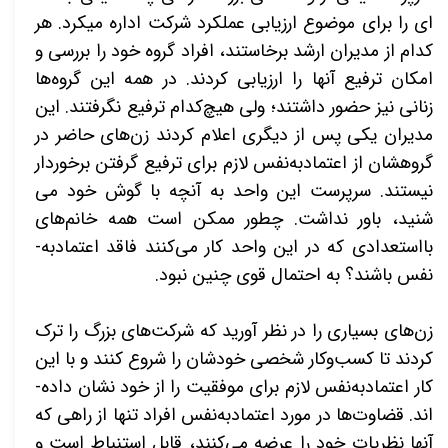
ای را برای موضوع ارزیابی عملکرد شرکت اداره می­کرد. هر
کدام از مدیران ارشد برخاستند، افراد گروه خود را بررسی و
امکان ترفیع آن­ها را ارزیابی کردند. در همه این گروه­­‌ها
زنانی نیز حضور داشتند؛ ولی هیچ­‌کدام ترفیع نگرفتند. این
مدیران یکی پس از دیگری اعلام کردند زن­‌های حاضر در
گروهشان از اعتمادبه‌­نفس لازم برای ترفیع گرفتن برخوردار
نیستند. سرپرست این واحد به آنچه با گوش خود می­‌
شنید، باور نداشت. چطور ممکن است همه خانم­‌های
بااستعدادی که در این واحد کار می­‌کنند فاقد اعتمادبه‌­
نفس باشند؟ به احتمال قوی چنین نبود.
زن‌­های بسیاری را در نظر آورید که شرکت­‌های بزرگ را ترک
کردند تا کسب­‌وکار شخصی خودشان را شروع کنند و با این
کار اعتمادبه­‌نفس لازم برای موفقیت را از خود نشان داده‌­
اند. قضاوت­‌ها در مورد اعتمادبه­‌نفس افراد تنها از راهی که
آن­ها نظریات خود را عرضه می­‌کنند، قابل استنباط است و