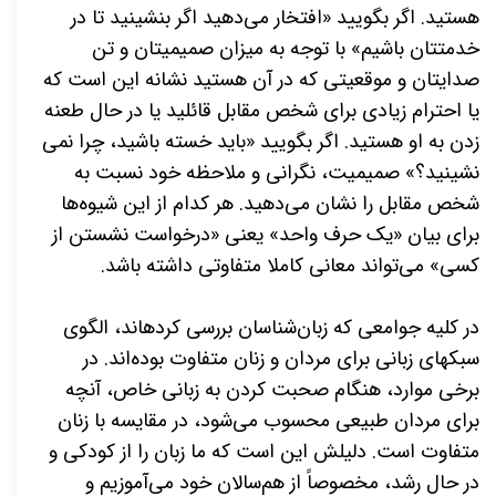
هستید. اگر بگویید «افتخار می­‌دهید اگر بنشینید تا در
خدمتتان باشیم» با توجه به میزان صمیمیتان و تن
صدایتان و موقعیتی که در آن هستید نشانه این است که
یا احترام زیادی برای شخص مقابل قائلید یا در حال طعنه
زدن به او هستید. اگر بگویید «باید خسته باشید، چرا نمی­‌
نشینید؟» صمیمیت، نگرانی و ملاحظه خود نسبت به
شخص مقابل را نشان می­‌دهید. هر کدام از این شیوه‌­ها
برای بیان «یک حرف واحد» یعنی «درخواست نشستن از
کسی»
می‌­تواند معانی کاملا متفاوتی داشته باشد.
در کلیه جوامعی که زبان­‌شناسان بررسی کرده­اند، الگوی
سبک­های زبانی برای مردان و زنان متفاوت بوده‌­اند. در
برخی موارد، هنگام صحبت کردن به زبانی خاص، آنچه
برای مردان طبیعی محسوب می­‌شود، در مقایسه با زنان
متفاوت است. دلیلش این است که ما زبان را از کودکی و
در حال رشد، مخصوصاً از هم­‌سالان خود می‌­آموزیم و