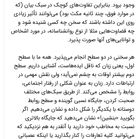
وجود برود. بنابراین تفاوت‌­های کوچک در سبک بیان (که
در موارد فوق، چند ثانیه مکث بود)
می‌توانند تأثیر زیادی
روی این داشته باشند که سخن چه کسی شنیده شود و
چه قضاوت‌­هایی مثلا از نوع روان­شناسانه، در مورد اشخاص
و توانایی­‌های آن­ها صورت پذیرد.
هر سخنی در دو سطح انجام می‌­پذیرد. همه ما با سطح
اول، یعنی زبان که ناقل ایده­‌هاست، آشنایی داریم. سطح
دوم بیشتر اوقات به چشم نمی­‌آید؛ ولی نقش مهمی در
ارتباطات دارد. زبان به عنوان شکلی از رفتار اجتماعی،
روابط را مشخص می‌­کند. از طریق سبک­‌های مختلف
صحبت کردن، جایگاه نسبی گوینده و سطح روابط
دوستانه با یکدیگر را شکل داده و نشان می‌­دهیم. اگر
بگویید «بنشین!» نشان می‌­دهید که جایگاه بالاتری
نسبت به مخاطب خود دارید یا آن­قدر به هم نزدیکید که
می­‌توانید کلیه تعارفات را کنار بگذارید یا اینکه عصبانی