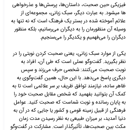
فیزیکی حین صحبت، داستان­‌ها، پرسش­‌ها و عذرخواهی­‌
ها می­شود. به عبارت دیگر، سبک زبانی، مجموعه‌­ای از
علائم آموخته شده در بستر یک فرهنگ است که نه تنها به
وسیله آن منظورمان را به دیگران می‌­رسانیم، بلکه منظور
دیگران را می­‌فهمیم و یکدیگر را می­‌سنجیم.
یکی از موارد سبک زبانی، یعنی صحبت کردن نوبتی را در
نظر بگیرید. گفت­‌وگو عملی است که طی آن، افراد به
نوبت صحبت می­‌کنند: شخصی حرف می­‌زند و سپس
دیگری پاسخ می‌­دهد. با این حال، همین گفت­‌وگوی به
ظاهر ساده، نیازمند توافق ظریف بر سر علائمی است تا به
کمک آن بتوانید بفهمید که شخص مقابل صحبت خود را
به پایان رسانده و نوبت شماست که صحبت کنید. عوامل
فرهنگی از قبیل زمینه قومی و کشور یا جایی که در آن به
دنیا آمدید، بر میزان طبیعی به نظر رسیدن مدت زمان
مکث بین صحبت‌­ها، تأثیرگذار است. مشارکت در گفت‌­وگو