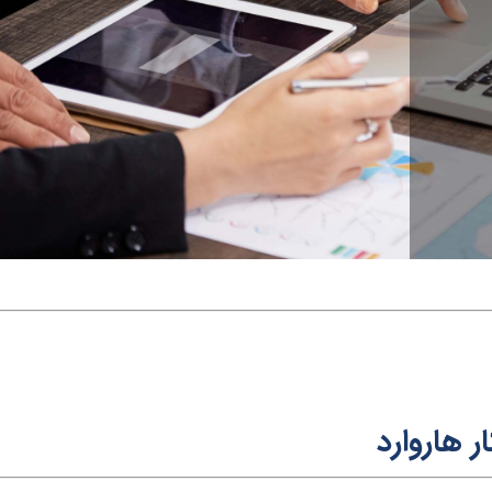
ار ه
ارو
ار
د