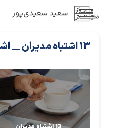
سعید سعیدی‌پور
13 اشتباه مدیران __ اشتباه دوازدهم