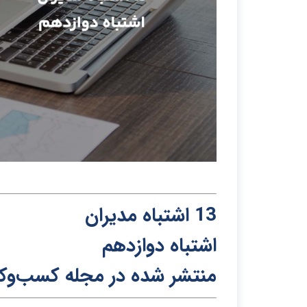
13 ا
ش
تباه م
دی
ران
اشتباه دوازدهم
منتشر شد
ه
د
ر
مج
له
ک
س
ب‌و‌ک