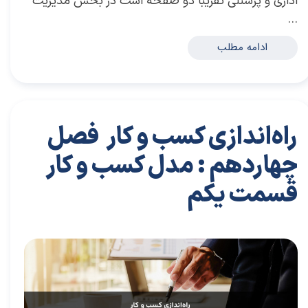
اداری و پرسنلی تقریباً دو صفحه است در بخش مدیریت
…
ادامه مطلب
راه‌اندازی کسب و کار فصل
چهاردهم : مدل کسب و کار
قسمت یکم
۱۹ تیر ۰۴
مقالات
،
مقالات کارافرینی
مقاله
،
توسعه فردی
،
سعید سعیدی پور
،
موفقیت
،
رهبری
،
کسب و کار
،
بازاریابی
،
قوانین بازاریابی
،
بازاریابی واقعی
،
توسعه
،
بازارکار
،
بازارکار معماری
،
هاروارد
،
رهبری موفق
،
کارافرین
،
کارافرینی