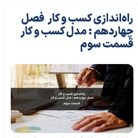
راه‌اندازی کسب و کار فصل
چهاردهم : مدل کسب و کار
قسمت سوم
۱۹ تیر ۰۴
مقالات
،
مقالات کارافرینی
مقاله
،
توسعه فردی
،
سعیدی پور
،
موفقیت
،
رهبری
،
کسب و کار
،
بازاریابی
،
قوانین بازاریابی
،
بازاریابی واقعی چیست
،
بازاریابی واقعی
،
توسعه
،
بازارکار
،
بازارکار معماری
،
هاروارد
،
رهبری موفق
،
کارافرین