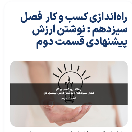
راه‌اندازی کسب و کار فصل
سیزدهم : نوشتن ارزش
پیشنهادی قسمت دوم
۱۹ تیر ۰۴
مقالات
،
مقالات کارافرینی
مقاله
،
توسعه فردی
،
سعید سعیدی پور
،
موفقیت
،
رهبری
،
کسب و کار
،
بازاریابی
،
قوانین بازاریابی
،
بازاریابی واقعی
،
توسعه
،
بازارکار
،
بازارکار معماری
،
هاروارد
،
رهبری موفق