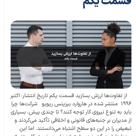
قسمت یکم
۳۱ تیر ۰۴
مقالات برای معماران
،
مقالات کارافرینی
مقاله
،
توسعه فردی
،
سعیدی پور
،
موفقیت
،
رهبری
،
کسب و کار
،
مدیریت
،
بازاریابی
،
قوانین بازاریابی
،
بازاریابی واقعی
چیست
،
بازاریابی واقعی
،
توسعه
،
بازارکار
،
بازارکار معماری
،
هاروارد
،
مدیران
،
هبری موفق
،
مدیر برتر
​ از تفاوت‌ها ارزش بسازید قسمت یکم تاریخ انتشار: اکتبر
1996 منتشر شده در هاروارد بیزینس ریویو شرکت‌ها چرا
باید به تنوع نیروی کار توجه کنند؟ تا چندی پیش، بسیاری
از مدیران بر جنبه‌های قانونی و اخلاقی تأکید می‌کردند و
تبعیض را در این دو سطح اشتباه می‌دانستند. اما این