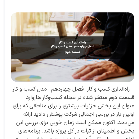
۱۹ تیر ۰۴
مقالات
،
مقالات کارافرینی
مقاله
،
توسعه فردی
،
سعیدی پور
،
موفقیت
،
رهبری
،
کسب و کار
،
بازاریابی
،
قوانین بازاریابی
،
بازاریابی واقعی
،
توسعه
،
بازارکار
،
بازارکار
معماری
،
هاروارد
،
موفق
​ راه‌اندازی کسب و کار فصل چهاردهم : مدل کسب و کار
قسمت دوم منتشر شده در مجله کسب‌و‌کار هاروارد
عنوان این بخش جزئیات بیشتری را برای مناطقی که برای
اولین بار در بررسی اجمالی شرکت پوشش دادید ارائه
می‌دهد. اکنون ممکن است زمان خوبی برای بررسی این
بخش و اطمینان از ثبات در کل پروژه باشد. برنامه‌های