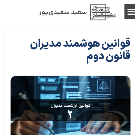
سعید سعیدی‌پور
قوانین هوشمند مدیران
قانون دوم
۱۲ مرداد ۰۴
مقالات برای مدیران
،
مقالات کارافرینی
مقاله
،
توسعه فردی
،
سعیدی پور
،
موفقیت
،
رهبری
،
کسب و کار
،
مدیریت
،
مدیران برتر
،
بازاریابی
،
قوانین بازاریابی
،
بازاریابی واقعی چیست
،
بازاریابی واقعی
،
توسعه
،
بازارکار
،
بازارکار معماری
،
هاروارد
،
مدیران
،
رهبری موفق
،
قوانین مدیران