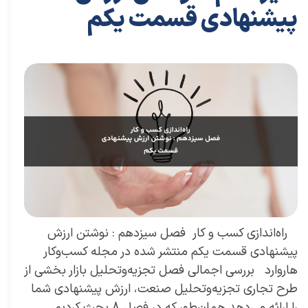
پیشنهادی قسمت یکم
۱۹ تیر ۰۴
مقالات
،
مقالات کارافرینی
مقاله
،
توسعه فردی
،
سعیدی پور
،
موفقیت
،
رهبری
،
کسب و کار
،
بازاریابی
،
قوانین بازاریابی
،
بازاریابی واقعی
،
توسعه
،
بازارکار
،
بازارکار
معماری
،
هاروارد
،
رهبری موفق
​ راه‌اندازی کسب و کار فصل سیزدهم : نوشتن ارزش
پیشنهادی قسمت یکم منتشر شده در مجله کسب‌و‌کار
هاروارد بررسی اجمالی فصل تجزیه‌وتحلیل بازار بخشی از
طرح تجاری تجزیه‌وتحلیل صنعت، ارزش پیشنهادی شما
را ارائه می‌دهد همان‌طور که در فصل 8 بحث کردیم،