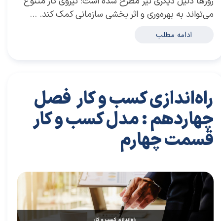
روزها دلیل دیگری نیز مطرح شده است: نیروی کار متنوع
می‌تواند به بهره‌وری و اثر بخشی سازمانی کمک کند. …
ادامه مطلب
راه‌اندازی کسب و کار فصل
چهاردهم : مدل کسب و کار
قسمت چهارم
۱۹ تیر ۰۴
مقالات
،
مقالات کارافرینی
مقاله
،
توسعه فردی
،
سعیدی پور
،
موفقیت
،
رهبری
،
بازاریابی
،
قوانین بازاریابی
،
بازاریابی واقعی
،
توسعه
،
بازارکار
،
بازارکار معماری
،
هاروارد
،
رهبری موفق
،
کارافرین