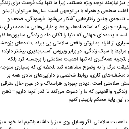
یز نیازمند توجه ویژه هستند، زیرا ما تنها یک فرصت برای زندگی
تی اغلب سطحی و همراه با بی‌توجهی است
.
سال‌ها می‌توان از بدن 
ه، نتیجه‌ی چنین رفتارهایی آشکار می‌شود: فرسودگی، ضعف و
ی‌سازد؛ چیزی که استعدادها، روابط و دارایی‌هایی ما همه بر آن بنا
است؛ پدیده‌ای جهانی که دنیا را تکان داد و زندگی میلیون‌ها نفر 
یاری از افراد به ارزش واقعی سلامتی پی ببرند
.
داده‌های پژوهش
مرتبط با سبک زندگی، در برابر ویروس آسیب‌پذیری بیشتر دارند؛
.
تجربه همه‌گیری نه تنها اهمیت سلامتی را برجسته کرد بلکه
 حقیقت مرگ را به وضوح مشاهده کند
.
لحظه‌ای که بسیاری متوجه
د
:
مشغله‌های کاری، روابط شخصی و دارایی‌های مادی همه بر
 نامش سلامتی است
.
دیدن چهره‌ی هراسناک و در عین حال مترقی
دگی؛ واقعیتی که ما را دعوت می‌کند تا قدر آنچه داریم
—
ذهن و
اس این پایه محکم بازبینی کنیم
.
همیت سلامتی. اگر وسایل روی میز را داشته باشیم اما خود میز 