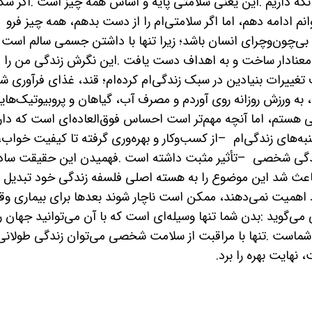
نگه داریم
.
این یعنی سلامتی پایه و اساس همه چیز است
.
اگر سگ
نم ادامه دهم، اما اگر سلامتی‌ام را از دست بدهم، همه چیز فرو
بی‌چون‌وچرای انسان باشد؛ زیرا تنها با داشتن جسمی سالم است 
ط معنادار ساخت و به اهداف دست یافت
.
این نگرش زندگی من را
غییرات بنیادین در سبک زندگی‌ام کرده‌ام؛ قند، غذای فرآوری ش
به ورزش روزانه روی آوردم و مصرف آب، گیاهان و پروبیوتیک‌های
 هستم، اما آنچه مهم‌تر است احساس فوق‌العاده‌ای است که دار
به‌های زندگی
ام
–
از کسب‌وکار و بهره
وری گرفته تا کیفیت خواب،
زندگی شخصی
–
تأثیر مثبت داشته است
.
فهمیدن این حقیقت ساد
باعث شد این موضوع را به هسته اصلی فلسفه زندگی خود تبدیل
د اهمیت نمی‌دهند، ممکن است ناچار شوند بعدها برای بیماری و
می‌گوید
:
بدن شما تنها وسیله
ای است که با آن می‌توانید جهان را
ه شماست
.
تنها با مراقبت از سلامت شخصی می
توان زندگی طولانی‌
نهایت بهره را برد
.