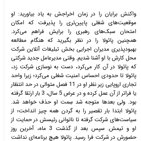
واکنش برایان را در زمان اخراجش به یاد بیاورید: او
موقعیت‌های شغلی پایین‌تری را پذیرفت که امکان
امتحان سبک‌های رهبری را برایش فراهم می‌کرد.
همچنین پائولا را در نظر بگیرید که هنگام مطالعه
بهبودپذیری مدیران اجرایی بخش تبلیغات آنلاین شرکت
محل کارش با او آشنا شدیم. وقتی مدیرعامل جدید شرکتی
که پائولا در آن کار می‌کرد، دست به نوسازی شرکت زد،
پائولا تا حدودی احساس امنیت شغلی می‌کرد؛ زیرا واحد
تجاری اروپایی زیر نظر او در 11 فصل متوالی در حد انتظار
یا فراتر از آن عمل کرده و در عرض 5 سال، 3 بار ارتقا گرفته
بود. ولی
بعدها متوجه شد سِمت او حذف خواهد شد.
پائولا ابتدا بار تقصیر را به گردن همه چیز انداخت؛ از
سیاست‌های شرکت گرفته تا ناتوانی رئیسش در حمایت از
او و تیمش. سپس بعد از گذشت 3 ماه، آخرین روز
حضورش در شرکت فرا رسید. پائولا هیچ برنامه‌ای نداشت