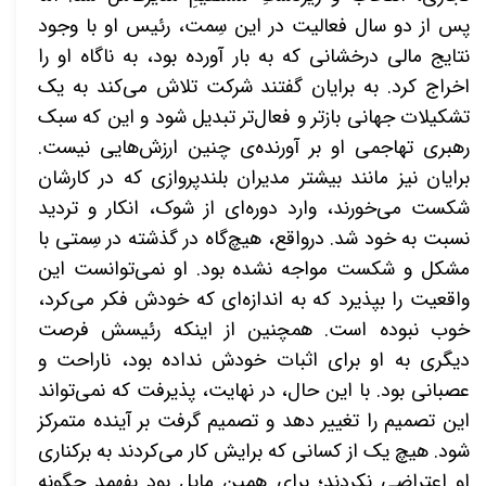
پس از دو سال فعالیت در این سِمت، رئیس او با وجود
نتایج مالی درخشانی که به بار آورده بود، به ناگاه او را
اخراج کرد. به برایان گفتند شرکت تلاش می‌کند به یک
تشکیلات جهانی
بازتر و فعال‌تر تبدیل شود و این که سبک
رهبری تهاجمی او بر آورنده‌ی چنین ارزش‌هایی نیست.
برایان نیز مانند بیشتر مدیران بلندپروازی که در کارشان
شکست می‌خورند، وارد دوره‌ای از شوک، انکار و تردید
نسبت به خود شد. درواقع، هیچ‌گاه در گذشته در سِمتی با
مشکل و شکست مواجه نشده بود. او نمی‌توانست این
واقعیت را بپذیرد که به اندازه‌ای که خودش فکر می‌کرد،
خوب نبوده است. همچنین از اینکه رئیسش فرصت
دیگری به او برای اثبات خودش نداده بود، ناراحت و
عصبانی بود. با این حال، در نهایت، پذیرفت که نمی‌تواند
این تصمیم را تغییر دهد و تصمیم گرفت بر آینده متمرکز
شود. هیچ یک از کسانی که برایش کار می‌کردند به برکناری
او اعتراضی نکردند؛ برای همین مایل بود بفهمد چگونه