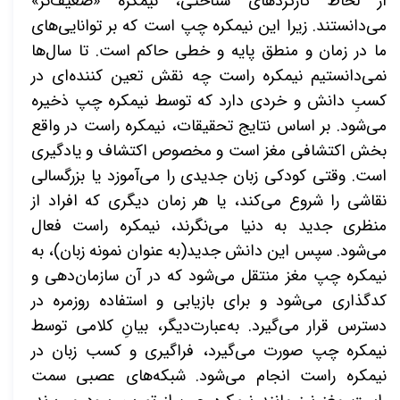
از لحاظ کارکردهای شناختی، نیمکره «ضعیف‌تر»
می‌دانستند. زیرا این نیمکره چپ است که بر توانایی‌های
ما در زمان و منطق پایه و خطی حاکم است. تا سال‌ها
نمی‌دانستیم نیمکره راست چه نقش تعین کننده‌ای در
کسبِ دانش و خردی دارد که توسط نیمکره چپ ذخیره
می‌شود. بر اساس نتایج تحقیقات، نیمکره راست در واقع
بخش اکتشافی مغز است و مخصوص اکتشاف و یادگیری
است. وقتی کودکی زبان جدیدی را می‌آموزد یا بزرگسالی
نقاشی
را شروع می‌کند، یا هر زمان دیگری که افراد از
منظری جدید به دنیا می‌نگرند، نیمکره راست فعال
می‌شود. سپس این دانش جدید(به عنوان نمونه زبان)، به
نیمکره چپ مغز منتقل می‌شود که در آن سازمان‌دهی و
کدگذاری می‌شود و برای بازیابی و استفاده روزمره در
دسترس قرار می‌گیرد. به‌عبارت‌دیگر، بیانِ کلامی توسط
نیمکره چپ صورت می‌گیرد، فراگیری و کسب زبان در
نیمکره راست انجام می‌شود. شبکه‌های عصبی سمت