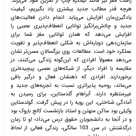
راست مغز نیز مانند نیمکره چپ از تمرین سود می‌برند.
هرچه قدر مطالب جدید بیشتری یاد بگیریم، کیفیت
یادگیری‌مان افزایش می‌یابد. انجام دادن فعالیت‌های
جدید و چالش‌برانگیز توانایی انعطاف‌پذیری عصبی را
افزایش می‌دهد که همان توانایی مغز شما برای
سازمان‌دهی دوباره‌اش به شکلی انعطاف‌پذیر و تقویت
عملکرد خود است. مطالعات روی بزرگسالانِ
مسن‌تر نشان
می‌دهد معمولاً افرادی که این‌گونه زندگی می‌کنند، در
مقایسه با افراد دیگر، از شبکه‌های عصبی پیچیده‌تری
برخوردارند. افرادی که ذهنشان فعال و درگیر باقی
می‌ماند، روحیه پذیراتری نسبت به تجربه‌های جدید و
غیرمنتظره دارند. آبراهام گلدستاین، برای رسیدن به
آمادگی شناختی، این رویه را در پیش گرفت. گولدستاین
وکیلی بود ساکن منهتن و استاد بازنشست کالج باروک بود
و در آنجا به دانشجویان حقوق درس می‌داد؛ او تا زمان
درگذشتش در سن 103 سالگی، زندگی فعالی از لحاظ