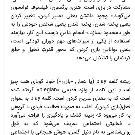
مشارکت در بازی است. هنری برگسون، فیلسوف فرانسوی
می‌گوید:« وجود داشتن یعنی تغییر کردن، تغییر کردن
یعنی پخته شدن، پخته شدن یعنی شخص خودش را به
طور نامحدود بسازد.» انجام دادنِ درست این کار، نیازمندِ
استفاده از یکی از میراث‌های مهمِ دوران کودکی است،
یعنی توانایی بازی کردن که محورِ قدرتِ تخیل و خلق
کردنمان
را تشکیل می‌دهد.
ریشه کلمه
play
(یا همان «بازی») خود گویای همه چیز
است: این کلمه از واژه قدیمی «
plegian
» گرفته شده
است که به معنای تمرین کردن است. کلمه
play
به عنوان
فعل(بازی کردن)، اغلب به صورت فعالیت فردی یا گروهی
به کار می‌رود که زمینه کشف و یادگیری را فراهم می‌آورد
یا فعالیتی اجتماعی تعریف می‌شود که به قول
روان‌شناسی به نام دنیل گلمن، هوش هیجانی یا اجتماعی