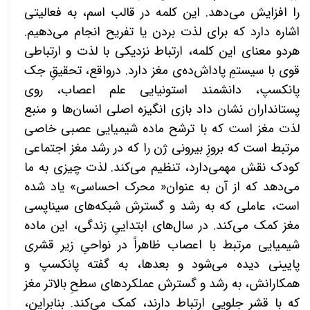
را افزایش می‌دهد. این کلمه در قالب اسم، به فعالیتی
اشاره دارد که برای لذت بردن یا تفریح انجام می‌دهیم.
هردو معنای این کلمه، ارتباط نزدیکی با لذت و ارتباطی
قوی با سیستمِ پاداش‌ده‌ی مغز دارد. درواقع، تحقیقِ جک
پانکسپ، دانشمند استونیایی علم اعصاب، روی
پستانداران نشان داد بازی انگیزه اصلی انسان‌ها و منبع
لذت مغز است که با
ترشح ماده شیمیایی عصبی خاصی
مرتبط است که بروزِ بیرونی ژن را که در رشد مغز اجتماعی
کودک نقش مهمی‌دارد، تنظیم می‌کند. لذت چیزی به ما
می‌دهد که از آن به عنوان« محرک احساسی» یاد شده
است، عاملی که به رشد و گسترش شبکه‌های سیناپسی
مغز کمک می‌کند. در سال‌های ابتداییِ زندگی، این ماده
شیمیایی مرتبط با اعصاب ظاهراً در نواحیِ زیر قشری
پایینی دیده می‌شود و بعدها، به گفته پانکسپ و
همکارانش، به رشد و گسترش عملکردهای سطحِ بالاتر مغز
که با قشر جلویی ارتباط دارند، کمک می‌کند. بنابراین،