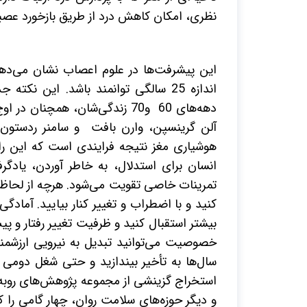
نظری، امکان کاهش درد از طریق بازخورد عصبی 
اندازه 25 سالگی توانمند باشد. این 
دهه‌های 60 و70 زندگی‌شان، همچ
آلن
گرینسپن، وارن بافت و سامنر ردستون. ا
هوشیاری مغز نتیجه فرایندی است که این را 
انسان برای استدلال، به خاطر آوردن، یادگر
تمرینات خاصی تقویت می‌شود. هرچه از لحاظ شن
کنید و با اضطراب و تغییر کنار بیایید. آمادگ
بیشتر استقبال کنید و ظرفیت تغییر رفتار و پی
خصوصیت می‌توانید تبدیل به نیرویی ارزشمند 
سال‌ها به تأخیر بیندازید
و حتی شغل دومی دا
استخراج گزینشی از مجموعه پژوهش‌های روبه
و دیگر حوزه‌های سلامت روان، چهار گامی را که 