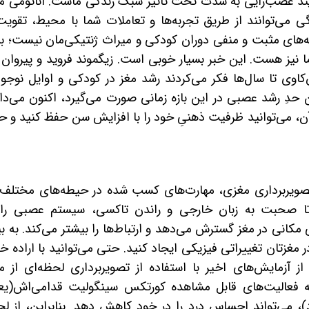
ایند عصب‌زایی به شدت تحت تأثیر سبک زندگی ماست. آناتومی مغ
 می‌توانند از طریق تجربه‌ها و تعاملات شما با محیط، تقویت
‌های مثبت و منفی دوران کودکی و میراث ژنتیکی‌مان نیست؛ بل
ما نیز هست. این خبر بسیار خوبی است. زیگموند فروید و پیروان 
کاوی تا سال‌ها
فکر می‌کردند رشد مغز در کودکی و اوایل نوجوا
دِ رشد عصبی در این بازه زمانی صورت می‌گیرد، اکنون می‌دان
 آن، می‌توانید ظرفیت ذهنیِ خود را با افزایش سن حفظ کنید و ح
تصویربرداری مغزی، مهارت‌های کسب شده در حیطه‌های مختلف، 
تا صحبت به زبان خارجی و راندن تاکسی، سیستم عصبی را 
کانی در مغز گسترش می‌دهد و ارتباط‌ها را بیشتر می‌کند. به بی
ر مغزتان تغییراتی فیزیکی ایجاد کنید. حتی می‌توانید با اراده خ
ز آزمایش‌های اخیر با استفاده از تصویربرداری لحظه‌ای از مغ
انه فعالیت‌های قابل مشاهده کورتکس سینگولیت قدامی‌اش(یع
رد)، می‌تواند احساس درد را در خود کاهش دهد. بنابراین، از ل