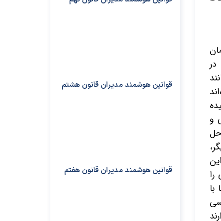
تواند به همان
 در
نند
قوانین هوشمند مدیران قانون هشتم
ند
ده
 و
 حل
گر،
این
قوانین هوشمند مدیران قانون هفتم
را
با
سی
رند