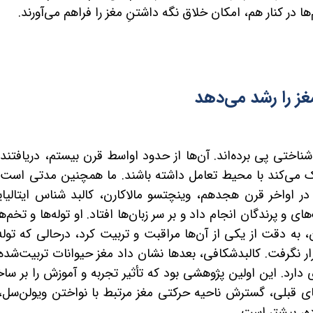
‌ها در کنار هم، امکان خلاق نگه داشتنِ مغز را فراهم می‌آورند.
غز را رشد می‌دهد
تی پی برده‌اند. آن‌ها از حدود اواسط قرن بیستم، دریافتند 
مک می‌کند با محیط تعامل داشته باشند. ما همچنین مدتی است 
د. در اواخر قرن هجدهم،
وینچتسو مالاکارن، کالبد شناس ایتالیا
 پرندگان انجام داد و بر سر زبان‌ها افتاد. او توله‌ها و تخم‌ها
ه دقت از یکی از آن‌ها مراقبت و تربیت کرد، درحالی که توله 
 نگرفت. کالبدشکافی، بعدها نشان داد مغز حیوانات تربیت‌شده 
دارد. این اولین پژوهشی بود که تأثیر تجربه و آموزش را بر ساخ
ای قبلی، گسترش ناحیه حرکتی مغز مرتبط با نواختن ویولن‌سل، 
ده، بیشتر است.