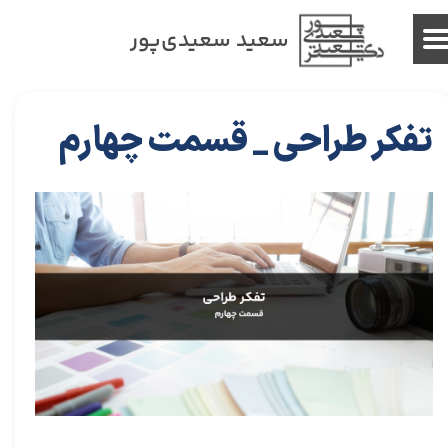
سعید سعیدی‌پور
تفکر طراحی _ قسمت چهارم