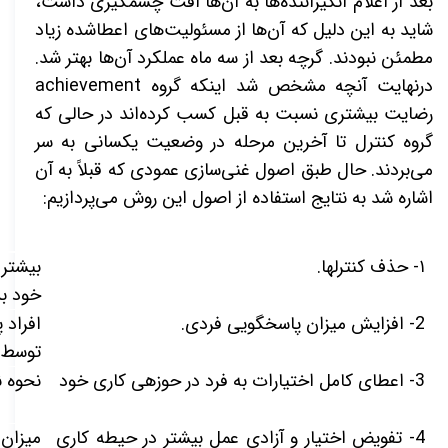
بعد از اعلام انگیزاننده‌­ها به آن‌ها افت چشمگیری داشت،
شاید به این دلیل که آن‌ها از مسئولیت­‌های اعطاشده زیاد
مطمئن نبودند. گرچه بعد از سه ماه عملکرد آن‌ها بهتر شد.
درنهایت آنچه مشخص شد اینکه گروه
achievement
رضایت بیشتری نسبت به قبل کسب کرده‌­اند در حالی که
گروه کنترل تا آخرین مرحله در وضعیت یکسانی به سر
می‌­بردند. حال طبق اصول غنی‌سازی عمودی که قبلاً به آن
اشاره شد به نتایج استفاده از اصول این روش
می‌‌­پردازیم:
۱-
حذف کنترل­ها.
بیشتر 
خود بد
2- افزایش میزان پاسخگویی فردی.
افراد 
توسط ن
3- اعطای کامل اختیارات به فرد در حوزه­ی کاری خود
نحوه ن
4- تفویض اختیار و آزادی عمل بیشتر در حیطه کاری
میزان