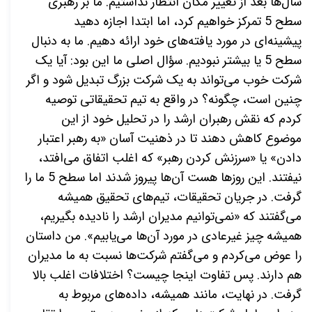
سال‌ها بعد از تغییر مکان انتظار نداشتیم. ما بر رهبری
سطح 5 تمرکز خواهیم کرد، اما ابتدا اجازه دهید
پیشینه‌ای در مورد یافته‌های خود ارائه دهیم. ما به دنبال
سطح 5 یا بیشتر نبودیم. سؤال اصلی ما این بود: آیا یک
شرکت خوب می‌تواند به یک شرکت بزرگ تبدیل شود و اگر
چنین است، چگونه؟ در واقع به تیم تحقیقاتی توصیه
کردم که نقش رهبران ارشد را در تحلیل خود از این
موضوع کاهش دهند تا در ذهنیت آسان «به رهبر اعتبار
دادن» یا «سرزنش کردن رهبر» که اغلب اتفاق می‌افتد،
نیفتند. این روزها هست آن‌ها پیروز شدند اما سطح 5 ما را
گرفت. در جریان تحقیقات، تیم‌های تحقیق همیشه
می‌گفتند که «نمی‌توانیم مدیران ارشد را نادیده بگیریم،
همیشه چیز غیرعادی در مورد آن‌ها می‌یابیم». من داستان
را عوض می‌کردم و می‌گفتم شرکت‌ها نسبت به ما مدیران
هم دارند. پس تفاوت اینجا چیست؟ اختلافات اغلب بالا
گرفت. در نهایت، مانند همیشه، داده‌های مربوط به