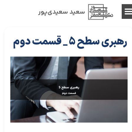
سعید سعیدی‌پور
رهبری سطح 5 _ قسمت دوم