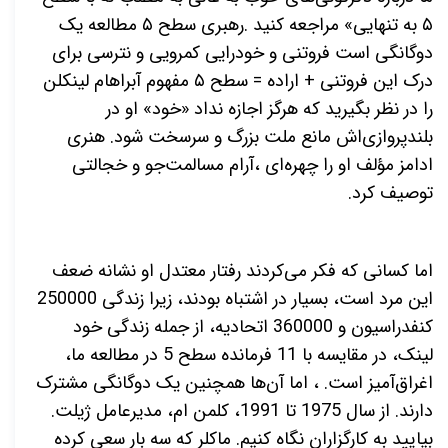
۵
به تنهایی» مراجعه کنید
.
رهبری سطح
۵
مطالعه یک
دوگانگی است فروتنی و خودرایی کمرویی و نترسی برای
درک این فروتنی + اراده = سطح
۵
مفهوم آبراهام لینکلن
را در نظر بگیرید که هرگز اجازه نداد «خود» او در
بلندپروازی‌اش مانع ملت بزرگ و سرسخت شود. هنری
ادامز مؤلف او را چهره‌ای ،آرام مسالمت‌جو و خجالتی
توصیف کرد.
اما کسانی که فکر می‌کردند رفتار معتدل او نشانه ضعف
این مرد است، بسیار در اشتباه بودند، زیرا زندگی 250000
کنفدراسیون و 360000 اتحادیه، از جمله زندگی خود
لینک، در مقایسه با 11 فرمانده سطح 5 در مطالعه ما،
اغراق‌آمیز است. ، اما آن‌ها همچنین یک دوگانگی مشترک
دارند. از سال 1975 تا 1991، کلمن ام، مدیرعامل ژیلت.
بیایید به کارگزاران نگاه کنیم. ماکلر که سه بار سعی کرده