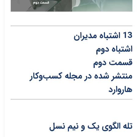
13 ا
ش
تباه م
د
یران
اشتباه دوم
قسمت دوم
منتشر شد
ه
در مجله
کس
ب‌و‌کار
هاروارد
تله الگوی یک و نیم نسل