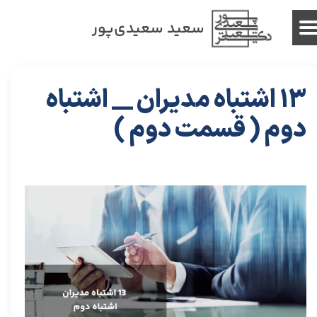
سعید سعیدی‌پور
13 اشتباه مدیران __ اشتباه
دوم ( قسمت دوم )